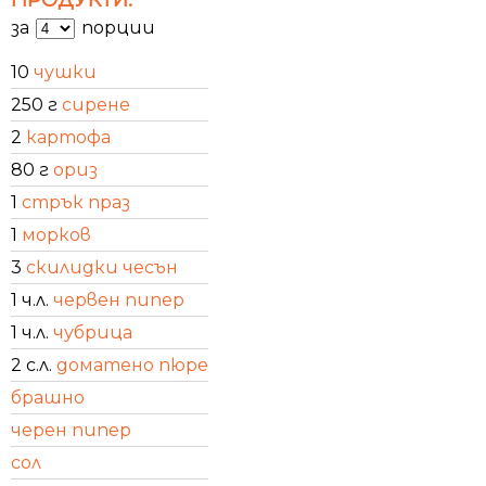
за
порции
10
чушки
250 г
сирене
2
картофа
80 г
ориз
1
стрък праз
1
морков
3
скилидки чесън
1 ч.л.
червен пипер
1 ч.л.
чубрица
2 с.л.
доматено пюре
брашно
черен пипер
сол