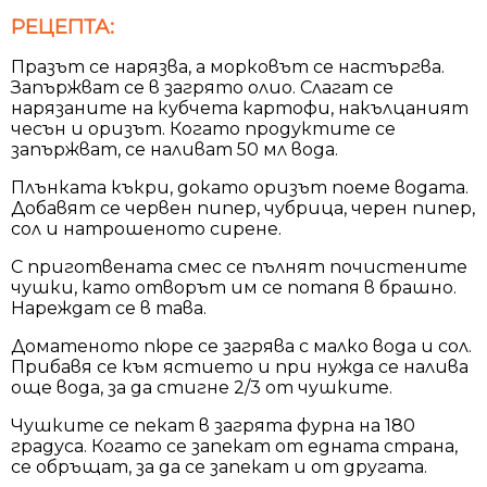
РЕЦЕПТА:
Празът се нарязва, а морковът се настъргва.
Запържват се в загрято олио. Слагат се
нарязаните на кубчета картофи, накълцаният
чесън и оризът. Когато продуктите се
запържват, се наливат 50 мл вода.
Плънката къкри, докато оризът поеме водата.
Добавят се червен пипер, чубрица, черен пипер,
сол и натрошеното сирене.
С приготвената смес се пълнят почистените
чушки, като отворът им се потапя в брашно.
Нареждат се в тава.
Доматеното пюре се загрява с малко вода и сол.
Прибавя се към ястието и при нужда се налива
още вода, за да стигне 2/3 от чушките.
Чушките се пекат в загрята фурна на 180
градуса. Когато се запекат от едната страна,
се обръщат, за да се запекат и от другата.