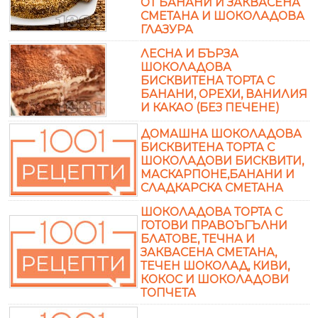
ОТ БАНАНИ И ЗАКВАСЕНА
СМЕТАНА И ШОКОЛАДОВА
ГЛАЗУРА
ЛЕСНА И БЪРЗА
ШОКОЛАДОВА
БИСКВИТЕНА ТОРТА С
БАНАНИ, ОРЕХИ, ВАНИЛИЯ
И КАКАО (БЕЗ ПЕЧЕНЕ)
ДОМАШНА ШОКОЛАДОВА
БИСКВИТЕНА ТОРТА С
ШОКОЛАДОВИ БИСКВИТИ,
МАСКАРПОНЕ,БАНАНИ И
СЛАДКАРСКА СМЕТАНА
ШОКОЛАДОВА ТОРТА С
ГОТОВИ ПРАВОЪГЪЛНИ
БЛАТОВЕ, ТЕЧНА И
ЗАКВАСЕНА СМЕТАНА,
ТЕЧЕН ШОКОЛАД, КИВИ,
КОКОС И ШОКОЛАДОВИ
ТОПЧЕТА