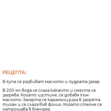
РЕЦЕПТА:
В купа се разбиват маслото и пудрата захар.
В 200 мл вода се слага какаото и сместа се
загрява. Когато изстине, се добавя към
маслото. Захарта се карамелизира в загрята
тиган и се слага във фолио. Когато стегне се
натрошава в блендер.