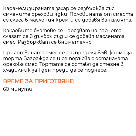
Карамелизираната захар се разбърква със
смлените орехови ядки. Половината от сместа
се слага в масления крем и се добавя ванилията.
Какаовите блатове се нарязват на парчета,
слагат се в дълбок съд и се добавя маслената
смес. Разбъркват се внимателно.
Приготвената смес се разпределя във форма за
торта. Загражда се и се поръсва с останалата
орехова смес. Тортата се оставя да стегне в
хладилник за 1 ден преди да се поднесе.
ВРЕМЕ ЗА ПРИГОТВЯНЕ:
60 минути