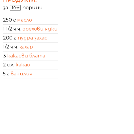
за
порции
250 г
масло
1 1/2 ч.ч.
орехови ядки
200 г
пудра захар
1/2 ч.ч.
захар
3
какаови блата
2 с.л.
какао
5 г
ванилия