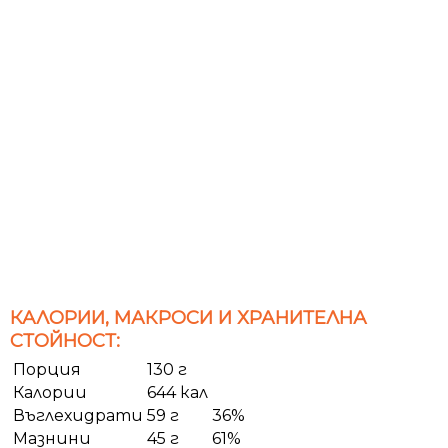
КАЛОРИИ, МАКРОСИ И ХРАНИТЕЛНА
СТОЙНОСТ:
Порция
130 г
Калории
644 кал
Въглехидрати
59 г
36%
Мазнини
45 г
61%