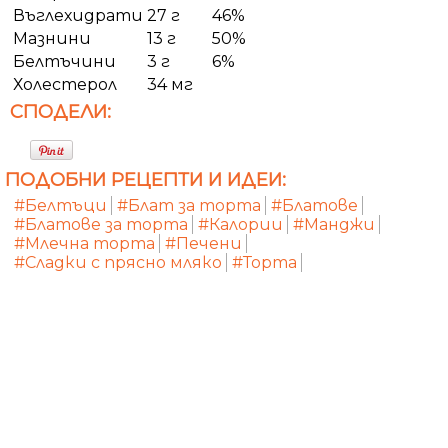
Въглехидрати
27 г
46%
Мазнини
13 г
50%
Белтъчини
3 г
6%
Холестерол
34 мг
СПОДЕЛИ:
ПОДОБНИ РЕЦЕПТИ И ИДЕИ:
#Белтъци
#Блат за торта
#Блатове
#Блатове за торта
#Калории
#Манджи
#Млечна торта
#Печени
#Сладки с прясно мляко
#Торта