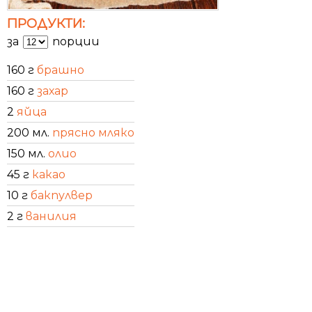
ПРОДУКТИ:
за
порции
160 г
брашно
160 г
захар
2
яйца
200 мл.
прясно мляко
150 мл.
олио
45 г
какао
10 г
бакпулвер
2 г
ванилия