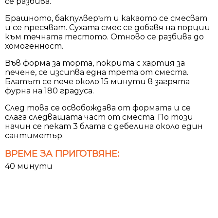
се разбива.
Брашното, бакпулверът и какаото се смесват
и се пресяват. Сухата смес се добавя на порции
към течната тестото. Отново се разбива до
хомогенност.
Във форма за торта, покрита с хартия за
печене, се изсипва една трета от сместа.
Блатът се пече около 15 минути в загрята
фурна на 180 градуса.
След това се освобождава от формата и се
слага следващата част от сместа. По този
начин се пекат 3 блата с дебелина около един
сантиметър.
ВРЕМЕ ЗА ПРИГОТВЯНЕ:
40 минути