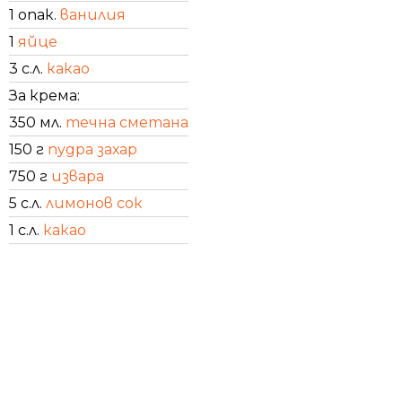
1 опак.
ванилия
1
яйце
3 с.л.
какао
За крема:
350 мл.
течна сметана
150 г
пудра захар
750 г
извара
5 с.л.
лимонов сок
1 с.л.
какао