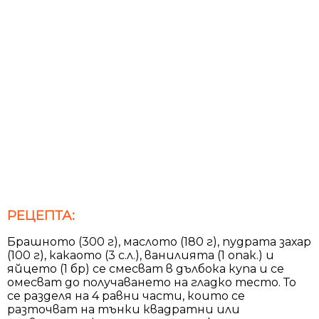
РЕЦЕПТА:
Брашното (300 г), маслото (180 г), пудрата захар
(100 г), какаото (3 с.л.), ванилията (1 опак.) и
яйцето (1 бр) се смесват в дълбока купа и се
омесват до получаването на гладко тесто. То
се разделя на 4 равни части, които се
разточват на тънки квадратни или