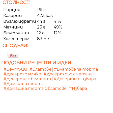
СТОЙНОСТ:
Порция
161 г
Калории
423 кал
Въглехидрати
44 г
41%
Мазнини
23 г
49%
Белтъчини
12 г
12%
Холестерол
83 мг
СПОДЕЛИ:
ПОДОБНИ РЕЦЕПТИ И ИДЕИ:
#Белтъци
#Блатове
#Блатове за торта
#Десерт с мляко
#Десерт със сметана
#Десерти с белтъци
#Десерти с извара
#Домашна торта
#Домашна торта с блатове
#Извара