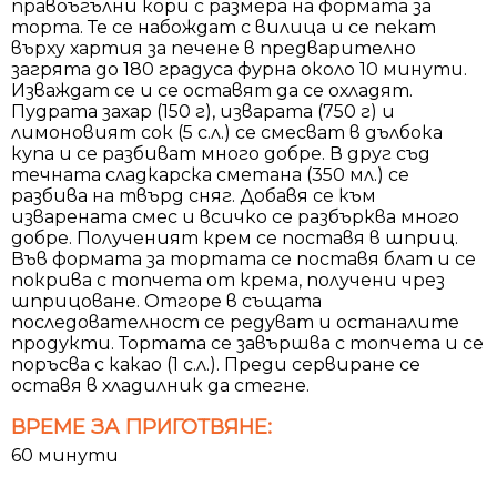
правоъгълни кори с размера на формата за
торта. Те се набождат с вилица и се пекат
върху хартия за печене в предварително
загрята до 180 градуса фурна около 10 минути.
Изваждат се и се оставят да се охладят.
Пудрата захар (150 г), изварата (750 г) и
лимоновият сок (5 с.л.) се смесват в дълбока
купа и се разбиват много добре. В друг съд
течната сладкарска сметана (350 мл.) се
разбива на твърд сняг. Добавя се към
изварената смес и всичко се разбърква много
добре. Полученият крем се поставя в шприц.
Във формата за тортата се поставя блат и се
покрива с топчета от крема, получени чрез
шприцоване. Отгоре в същата
последователност се редуват и останалите
продукти. Тортата се завършва с топчета и се
поръсва с какао (1 с.л.). Преди сервиране се
оставя в хладилник да стегне.
ВРЕМЕ ЗА ПРИГОТВЯНЕ:
60 минути