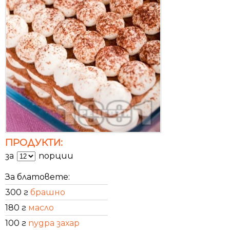
ПРОДУКТИ:
за
порции
За блатовете:
300 г
брашно
180 г
масло
100 г
пудра захар