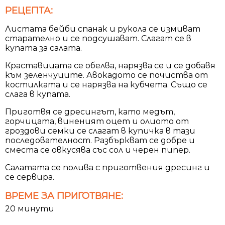
РЕЦЕПТА:
Листата бейби спанак и рукола се измиват
старателно и се подсушават. Слагат се в
купата за салата.
Краставицата се обелва, нарязва се и се добавя
към зеленчуците. Авокадото се почиства от
костилката и се нарязва на кубчета. Също се
слага в купата.
Приготвя се дресингът, като медът,
горчицата, виненият оцет и олиото от
гроздови семки се слагат в купичка в тази
последователност. Разбъркват се добре и
сместа се овкусява със сол и черен пипер.
Салатата се полива с приготвения дресинг и
се сервира.
ВРЕМЕ ЗА ПРИГОТВЯНЕ:
20 минути