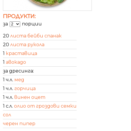
ПРОДУКТИ:
за
порции
20
листа бейби спанак
20
листа рукола
1
краставица
1
авокадо
за дресинга:
1 ч.л.
мед
1 ч.л.
горчица
1 ч.л.
винен оцет
1 с.л.
олио от гроздови семки
сол
черен пипер