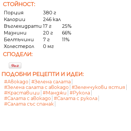
СТОЙНОСТ:
Порция
380 г
Калории
246 кал
Въглехидрати
17 г
25%
Мазнини
20 г
66%
Белтъчини
7 г
11%
Холестерол
0 мг
СПОДЕЛИ:
ПОДОБНИ РЕЦЕПТИ И ИДЕИ:
#Авокадо
#Зелена салата
#Зелена салата с авокадо
#Зеленчукови ястия
#Краставици
#Манджи
#Рукола
#Салата с авокадо
#Салата с рукола
#Салата със спанак