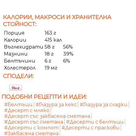
КАЛОРИИ, МАКРОСИ И ХРАНИТЕЛНА
СТОЙНОСТ:
Порция
163 г
Калории
415 кал
Въглехидрати
58 г
56%
Мазнини
18 г
39%
Белтъчини
6 г
6%
Холестерол
19 мг
СПОДЕЛИ:
ПОДОБНИ РЕЦЕПТИ И ИДЕИ:
#Белтъци
#Глазура за кекс
#Глазура за сладки
#Десерт с мляко
#Десерт със заквасена сметана
#Десерт със сметана
#Десерти с белтъци
#Десерти с компот
#Десерти с праскови
#Заквасена сметана