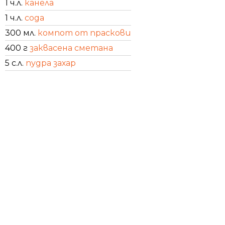
1 ч.л.
канела
1 ч.л.
сода
300 мл.
компот от праскови
400 г
заквасена сметана
5 с.л.
пудра захар