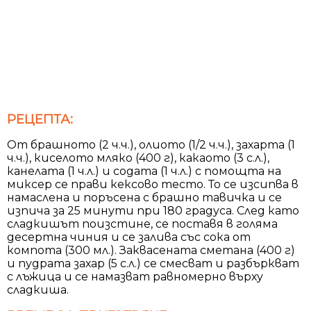
РЕЦЕПТА:
От брашното (2 ч.ч.), олиото (1/2 ч.ч.), захарта (1
ч.ч.), киселото мляко (400 г), какаото (3 с.л.),
канелата (1 ч.л.) и содата (1 ч.л.) с помощта на
миксер се прави кексово тесто. То се изсипва в
намаслена и поръсена с брашно тавичка и се
изпича за 25 минути при 180 градуса. След като
сладкишът поизстине, се поставя в голяма
десертна чиния и се залива със сока от
компота (300 мл.). Заквасената сметана (400 г)
и пудрата захар (5 с.л.) се смесват и разбъркват
с лъжица и се намазват равномерно върху
сладкиша.