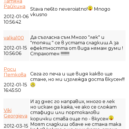
Татяна
Райкина
Stava ne6to neveroiatno!
Mnogo
vkusno
2012-01-06
10:56:42
Да съгласна съм.Много "лек" и
valka100
"топящ " се в устата сладкиш.А за
2012-01-15
ефектността от вида нямам думи !
10:56:06
Страхотен !!!!!!!!!!
Роси
Сега го печа и ще видя какво ще
Петкова
стане, но ми изглежда доста вкусен!!!
2012-01-15
16:45:50
И аз днес го направих, много е лек
но искам да кажа, че ако се сложат
Viki
стафиди или портокалови
Georgieva
корички става още по - вкусен
Моят сладкиш обаче не стана така
2012-03-15