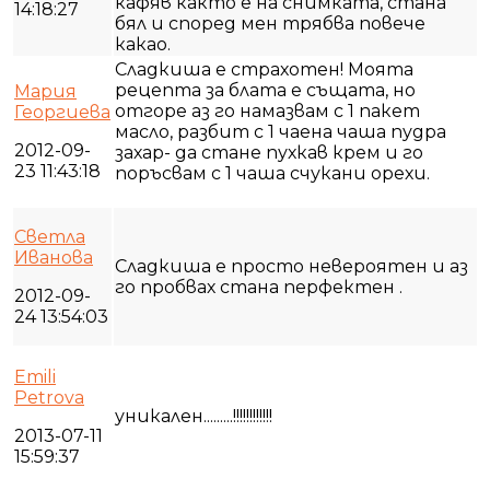
кафяв както е на снимката, стана
14:18:27
бял и според мен трябва повече
какао.
Сладкиша е страхотен! Моята
рецепта за блата е същата, но
Мария
отгоре аз го намазвам с 1 пакет
Георгиева
масло, разбит с 1 чаена чаша пудра
2012-09-
захар- да стане пухкав крем и го
23 11:43:18
поръсвам с 1 чаша счукани орехи.
Светла
Иванова
Сладкиша е просто невероятен и аз
го пробвах стана перфектен .
2012-09-
24 13:54:03
Emili
Petrova
уникален.........!!!!!!!!!!!!
2013-07-11
15:59:37