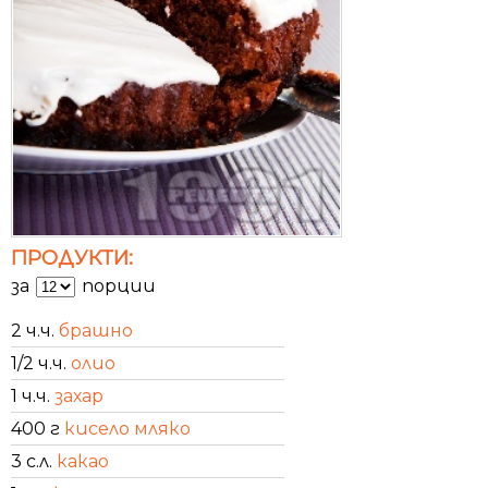
ПРОДУКТИ:
за
порции
2 ч.ч.
брашно
1/2 ч.ч.
олио
1 ч.ч.
захар
400 г
кисело мляко
3 с.л.
какао