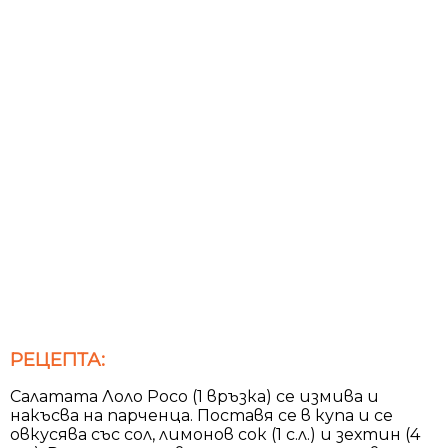
РЕЦЕПТА:
Салатата Лоло Росо (1 връзка) се измива и
накъсва на парченца. Поставя се в купа и се
овкусява със сол, лимонов сок (1 с.л.) и зехтин (4