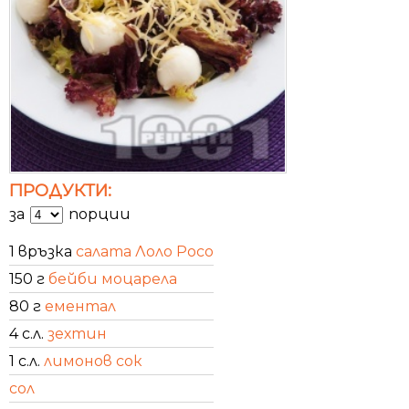
ПРОДУКТИ:
за
порции
1 връзка
салата Лоло Росо
150 г
бейби моцарела
80 г
ементал
4 с.л.
зехтин
1 с.л.
лимонов сок
сол