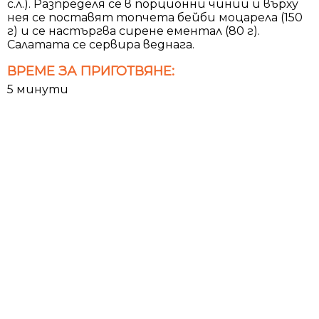
с.л.). Разпределя се в порционни чинии и върху
нея се поставят топчета бейби моцарела (150
г) и се настъргва сирене ементал (80 г).
Салатата се сервира веднага.
ВРЕМЕ ЗА ПРИГОТВЯНЕ:
5 минути