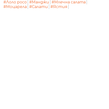
#Лоло росо
#Манджи
#Млечна салата
#Моцарела
#Салати
#Ястия