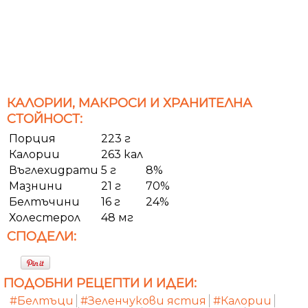
КАЛОРИИ, МАКРОСИ И ХРАНИТЕЛНА
СТОЙНОСТ:
Порция
223 г
Калории
263 кал
Въглехидрати
5 г
8%
Мазнини
21 г
70%
Белтъчини
16 г
24%
Холестерол
48 мг
СПОДЕЛИ:
ПОДОБНИ РЕЦЕПТИ И ИДЕИ:
#Белтъци
#Зеленчукови ястия
#Калории