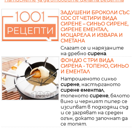
ЗАДУШЕНИ БРОКОЛИ СЪС
СОС ОТ ЧЕТИРИ ВИДА
СИРЕНЕ – СИНЬО СИРЕНЕ,
СИРЕНЕ ЕМЕНТАЛ,
МОЦАРЕЛА И ИЗВАРА И
СМЕТАНА
Слагат се и нарязаните
на дребно
сирена
.
ФОНДЮ С ТРИ ВИДА
СИРЕНА - ТОПЕНО, СИНЬО
И ЕМЕНТАЛ
Натрошеното синьо
сирене
, настърганото
сирене
ементал
,
топеното
сирене
, бялото
вино и черният пипер се
изсипват в подходящ съд
и се загряват на среден
огън, докато започнат да
се топят.