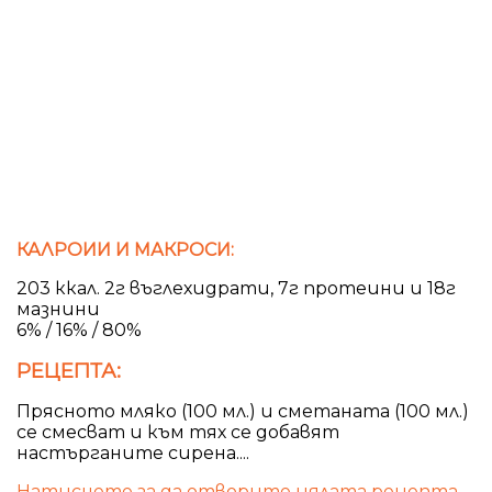
КАЛРОИИ И МАКРОСИ:
203 ккал. 2г въглехидрати, 7г протеини и 18г
мазнини
6% / 16% / 80%
РЕЦЕПТА:
Прясното мляко (100 мл.) и сметаната (100 мл.)
се смесват и към тях се добавят
настърганите сирена....
Натиснете за да отворите цялата рецепта