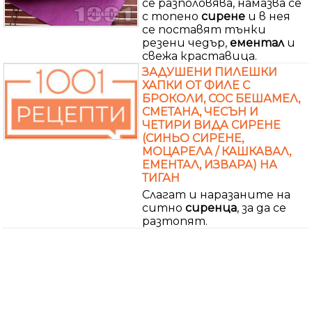
се разполовява, намазва се
с топено
сирене
и в нея
се поставят тънки
резени чедър,
ементал
и
свежа краставица.
ЗАДУШЕНИ ПИЛЕШКИ
ХАПКИ ОТ ФИЛЕ С
БРОКОЛИ, СОС БЕШАМЕЛ,
СМЕТАНА, ЧЕСЪН И
ЧЕТИРИ ВИДА СИРЕНЕ
(СИНЬО СИРЕНЕ,
МОЦАРЕЛА / КАШКАВАЛ,
ЕМЕНТАЛ, ИЗВАРА) НА
ТИГАН
Слагат и наразаните на
ситно
сиренца
, за да се
разтопят.