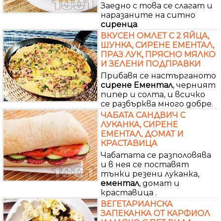
Заедно с това се слагат и
наразаните на ситно
сиренца
.
ВКУСЕН ОМЛЕТ С 2 ЯЙЦА,
ШУНКА, СИРЕНЕ ЕМЕНТАЛ,
ПРАЗ ЛУК, ПРЯСНО МЯЛКО
И ЗЕЛЕНИ ПОДПРАВКИ
Прибавя се настърганото
сирене
Ементал
, черният
пипер и солта, и всичко
се разбърква много добре.
ЧАБАТА САНДВИЧ С
ЛУКАНКА, СИРЕНЕ
ЕМЕНТАЛ, ДОМАТ И
КРАСТАВИЦА
Чабатата се разполовява
и в нея се поставят
тънки резени луканка,
ементал
, домат и
краставица .
ВЕГЕТАРИАНСКА
ЗАПЕКАНКА ОТ КАРФИОЛ