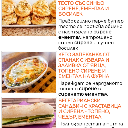
ТЕСТО СЪС СИНЬО
СИРЕНЕ, ЕМЕНТАЛ И
БОСИЛЕК
Правоъгълно парче бутер
тесто се поръсва обилно
с настъргано
сирене
ементал
, натрошено
синьо
сирене
и сушен
босилек .
КЕТО ЗАПЕКАНКА ОТ
СПАНАК С ИЗВАРА И
ЗАЛИВКА ОТ ЯЙЦА,
ТОПЕНО СИРЕНЕ И
ЕМЕНТАЛ НА ФУРНА
Нареждат се нарязаното
топено
сирене
и
сиренето
ементал
.
ВЕГЕТАРИАНСКИ
САНДВИЧ С КРАСТАВИЦА
И СИРЕНА - ТОПЕНО,
ЧЕДЪР, ЕМЕНТАЛ
Пълнозърнестата питка