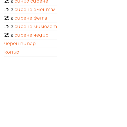
25 г
синьо сирене
25 г
сирене ементал
25 г
сирене фета
25 г
сирене мимолет
25 г
сирене чедър
черен пипер
копър