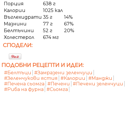
Порция
638 г
Калории
1025 кал
Въглехидрати
35 г
14%
Мазнини
77 г
67%
Белтъчини
52 г
20%
Холестерол
674 мг
СПОДЕЛИ:
ПОДОБНИ РЕЦЕПТИ И ИДЕИ:
#Белтъци
#Замразени зеленчуци
#Зеленчукови ястия
#Калории
#Манджи
#Печена сьомга
#Печени
#Печени зеленчуци
#Риба на фурна
#Сьомга