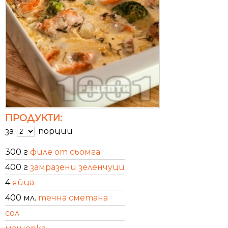
ПРОДУКТИ:
за
порции
300 г
филе от сьомга
400 г
замразени зеленчуци
4
яйца
400 мл.
течна сметана
сол