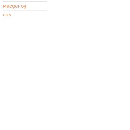
магданоз
сол