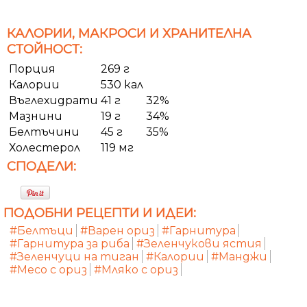
КАЛОРИИ, МАКРОСИ И ХРАНИТЕЛНА
СТОЙНОСТ:
Порция
269 г
Калории
530 кал
Въглехидрати
41 г
32%
Мазнини
19 г
34%
Белтъчини
45 г
35%
Холестерол
119 мг
СПОДЕЛИ:
ПОДОБНИ РЕЦЕПТИ И ИДЕИ:
#Белтъци
#Варен ориз
#Гарнитура
#Гарнитура за риба
#Зеленчукови ястия
#Зеленчуци на тиган
#Калории
#Манджи
#Месо с ориз
#Мляко с ориз