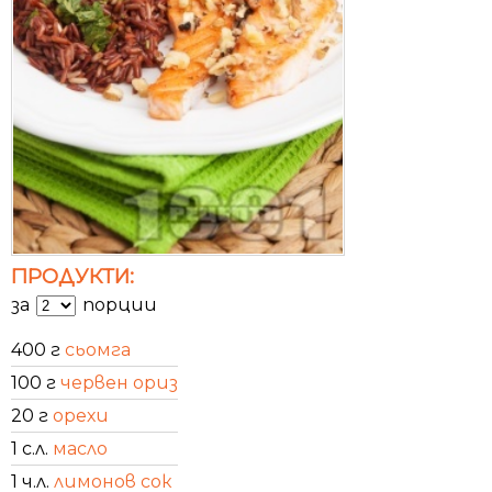
ПРОДУКТИ:
за
порции
400 г
сьомга
100 г
червен ориз
20 г
орехи
1 с.л.
масло
1 ч.л.
лимонов сок