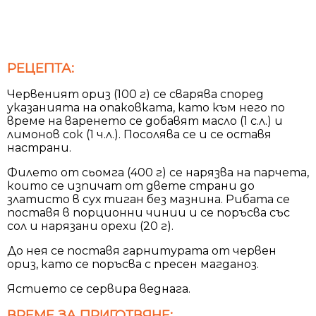
РЕЦЕПТА:
Червеният ориз (100 г) се сварява според
указанията на опаковката, като към него по
време на варенето се добавят масло (1 с.л.) и
лимонов сок (1 ч.л.). Посолява се и се оставя
настрани.
Филето от сьомга (400 г) се нарязва на парчета,
които се изпичат от двете страни до
златисто в сух тиган без мазнина. Рибата се
поставя в порционни чинии и се поръсва със
сол и нарязани орехи (20 г).
До нея се поставя гарнитурата от червен
ориз, като се поръсва с пресен магданоз.
Ястието се сервира веднага.
ВРЕМЕ ЗА ПРИГОТВЯНЕ: