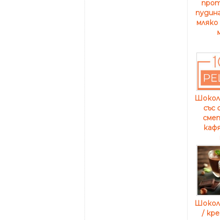
прот
пудинг
мляко 
Шокол
със 
смет
кафя
Шокол
/ кре