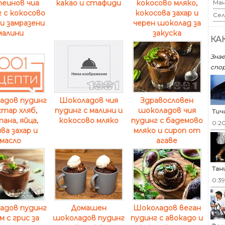
еинов чиа
какао и стафиди
кокосово мляко,
Ман
 с кокосово
кокосова захар и
Сел
и замразени
черен шоколад за
малини
закуска
КА
Знае
спор
Шоколадов чия
Здравословен
адов пудинг
пудинг с малини и
шоколадов чия
стар хляб,
Тич
кокосово мляко
пудинг с бадемово
ана, яйца,
0:2
мляко и сироп от
ва захар и
агаве
масло
Тан
0:3
адов пудинг
Домашен
Шоколадов веган
м с грис за
шоколадов пудинг
пудинг с авокадо и