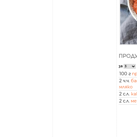
ПРОДУ
за
100 г
п
2 ч.ч.
ба
мляко
2 с.л.
ка
2 с.л.
ме