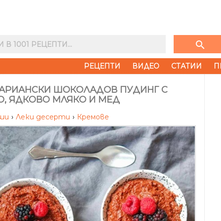
search
РЕЦЕПТИ
ВИДЕО
СТАТИИ
П
ТАРИАНСКИ ШОКОЛАДОВ ПУДИНГ С
О, ЯДКОВО МЛЯКО И МЕД
иши
›
Леки десерти
›
Кремове