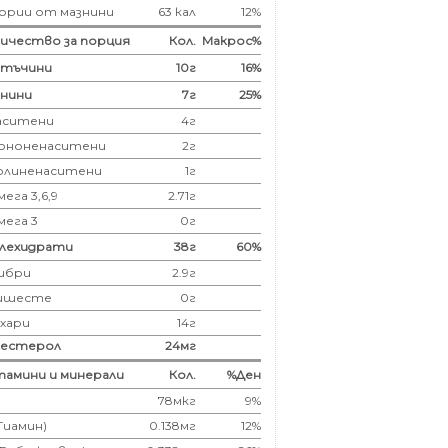
ории от мазнини
63 кал
12%
ичество за порция
Кол.
Макрос%
лтъчини
10
г
16%
нини
7
г
25%
аситени
4
г
ононенаситени
2г
олиненаситени
1г
ега 3,6,9
2.71г
мега 3
0г
глехидрати
38
г
60%
ибри
2.9
г
ишесте
0г
ахари
14г
лестерол
24
мг
амини и минерали
Кол.
%Ден
78мкг
9%
(Тиамин)
0.138мг
12%