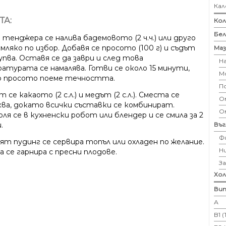
Кал
ТА:
Кол
Бе
 тенджера се налива бадемовото (2 ч.ч.) или друго
мляко по избор. Добавя се просото (100 г) и съдът
Маз
упва. Оставя се да заври и след това
Н
атурата се намалява. Готви се около 15 минути,
М
 просото поеме течността.
П
 се какаото (2 с.л.) и медът (2 с.л.). Сместа се
Ом
ква, докато всички съставки се комбинират.
О
ля се в кухненски робот или блендер и се смила за 2
Въ
.
Ф
ят пудинг се сервира топъл или охладен по желание.
Н
 се гарнира с пресни плодове.
З
Хо
Вит
А
B1 