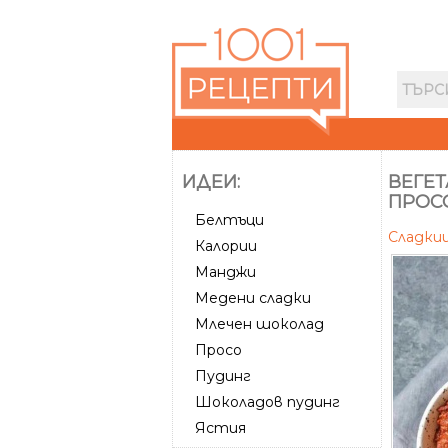
ИДЕИ:
ВЕГЕ
ПРОС
Белтъци
Сладк
Калории
Манджи
Медени сладки
Млечен шоколад
Просо
Пудинг
Шоколадов пудинг
Ястия