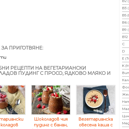
B2 
B3 
B5 
B6 
B9 
B12
C
 ЗА ПРИГОТВЯНЕ:
D
ути
E (
K (
НИ РЕЦЕПТИ НА ВЕГЕТАРИАНСКИ
АДОВ ПУДИНГ С ПРОСО, ЯДКОВО МЛЯКО И
Ви
Кал
Фо
Же
На
Маг
Цин
тариански
Шоколадов чия
Вегетарианска
Ме
коладов
пудинг с банан,
овесена каша с