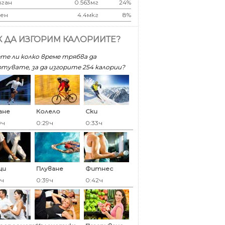
ган
0.563мг
24%
ен
4.4мкг
8%
К ДА ИЗГОРИМ КАЛОРИИТЕ?
те ли колко време трябва да
тувате, за да изгорите 254 калoрии?
ане
Колело
Ски
0ч
0:29ч
0:33ч
ци
Плуване
Фитнес
9ч
0:39ч
0:42ч