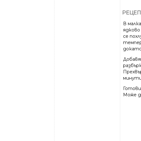
РЕЦЕП
В малка
ядково 
се похл
темпер
докато
Добавят
разбър
Прехвър
минути
Готови
Може да