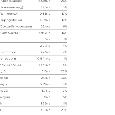
(Рибофлавин)
0.338мг
26%
(Ниацианамид)
1.25мг
8%
(Пантенол)
0.85мг
17%
(Пиродоксин)
0.158мг
12%
(Фолиева киселина)
22мкг
6%
 (Кобаламин)
0.38мкг
16%
1мг
1%
2.2мкг
4%
Токоферoл)
0.23мг
2%
Менадион)
0.84мкг
1%
тамин Холин
19.32мг
4%
ций
215мг
22%
сфор
252мг
36%
лязо
0.97мг
8%
трий
101мг
7%
незий
59мг
15%
к
1.26мг
11%
д
0.26мг
29%