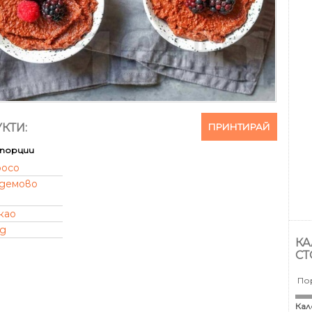
ПРИНТИРАЙ
КТИ:
порции
росо
демово
као
д
КА
СТ
По
Кал