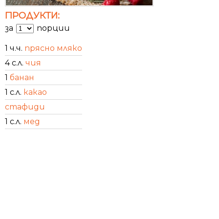
ПРОДУКТИ:
за
порции
1 ч.ч.
прясно мляко
4 с.л.
чия
1
банан
1 с.л.
какао
стафиди
1 с.л.
мед