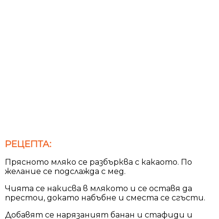
РЕЦЕПТА:
Прясното мляко се разбърква с какаото. По
желание се подслажда с мед.
Чията се накисва в млякото и се оставя да
престои, докато набъбне и сместа се сгъсти.
Добавят се нарязаният банан и стафиди и