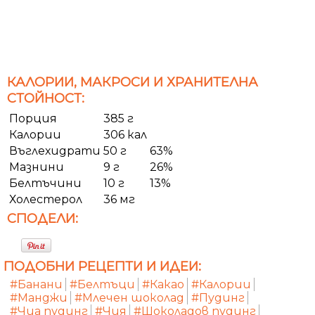
КАЛОРИИ, МАКРОСИ И ХРАНИТЕЛНА
СТОЙНОСТ:
Порция
385 г
Калории
306 кал
Въглехидрати
50 г
63%
Мазнини
9 г
26%
Белтъчини
10 г
13%
Холестерол
36 мг
СПОДЕЛИ:
ПОДОБНИ РЕЦЕПТИ И ИДЕИ:
#Банани
#Белтъци
#Какао
#Калории
#Манджи
#Млечен шоколад
#Пудинг
#Чиа пудинг
#Чия
#Шоколадов пудинг