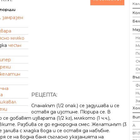
Кал
порции
Кол
.
замразен
Бе
Маз
звара
Н
ясно мляко
дка
чесън
М
П
пипер
Ом
рехи
О
желатин
Въ
Ф
чна
Н
РЕЦЕПТА:
а
З
шкавал
Спанакът (1/2 опак.) се задушава и се
Хо
ехи
оставя да изстине. Пюрира се. В
Вит
се добавят изварата (1/2 кг), млякото (1 ч.ч.),
вките. Разбива се до еднородна смес. Желатинът (3
А
се залива с хладка вода и се оставя да набъбне.
B1 
я се на водна баня съгласно указанията на