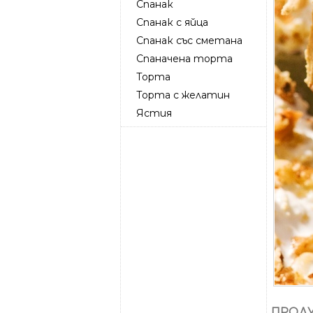
Спанак
Спанак с яйца
Спанак със сметана
Спаначена торта
Торта
Торта с желатин
Ястия
ПРОДУ