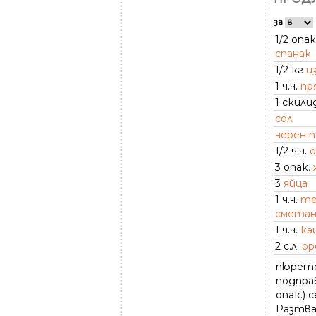
за
1/2 опак
спанак
1/2 кг
и
1 ч.ч.
пр
1 скили
сол
черен 
1/2 ч.ч.
о
3 опак.
3
яйца
1 ч.ч.
те
сметан
1 ч.ч.
ка
2 с.л.
ор
пюрето 
подпра
опак.) 
Разтвар