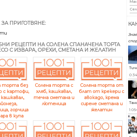
Ман
Сел
 ЗА ПРИГОТВЯНЕ:
КА
ути
Знае
спор
НИ РЕЦЕПТИ НА СОЛЕНА СПАНАЧЕНА ТОРТА
ЕСО С ИЗВАРА, ОРЕХИ, СМЕТАНА И ЖЕЛАТИН
Тич
0:3
а торта без
Солена торта с
Солена торта от
 с картофи,
хляб, кашкавал,
блат от крекери с
, кашкавал,
течна сметана и
авокадо, крема
Тан
йонеза,
лютеница
сирене сметана и
ца, горчица
желатин
1:05
вара в купа