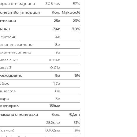
ории от мазнини
306 кал
57%
ичество за порция
Кол.
Макрос%
лтъчини
25
г
23%
нини
34
г
70%
аситени
14
г
ононенаситени
8г
олиненаситени
9г
ега 3,6,9
16.64г
мега 3
0.01г
глехидрати
8
г
8%
ибри
1.7
г
ишесте
0г
ахари
3г
лестерол
139
мг
амини и минерали
Кол.
%Ден
282мкг
31%
(Тиамин)
0.102мг
9%