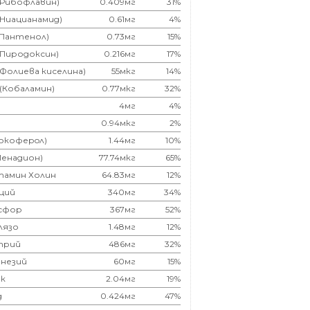
(Рибофлавин)
0.409мг
31%
(Ниацианамид)
0.61мг
4%
(Пантенол)
0.73мг
15%
(Пиродоксин)
0.216мг
17%
(Фолиева киселина)
55мкг
14%
 (Кобаламин)
0.77мкг
32%
4мг
4%
0.94мкг
2%
Токоферoл)
1.44мг
10%
Менадион)
77.74мкг
65%
тамин Холин
64.83мг
12%
ций
340мг
34%
сфор
367мг
52%
лязо
1.48мг
12%
трий
486мг
32%
незий
60мг
15%
к
2.04мг
19%
д
0.424мг
47%