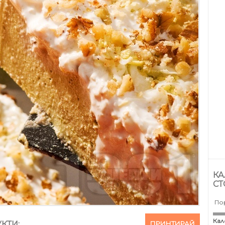
КА
СТ
По
Кал
ПРИНТИРАЙ
КТИ: