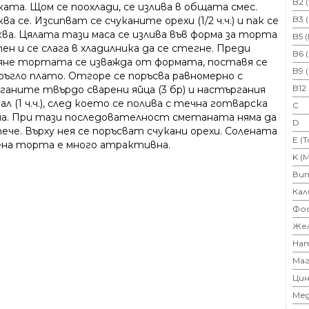
B2 
ата. Щом се поохлади, се излива в общата смес.
B3 
ва се. Изсипват се счуканите орехи (1/2 ч.ч.) и пак се
ква. Цялата тази маса се излива във форма за торта
B5 
ен и се слага в хладилника да се стегне. Преди
B6 
яне тортата се изважда от формата, поставя се
B9 
кръгло плато. Отгоре се поръсва равномерно с
B12
ганите твърдо сварени яйца (3 бр) и настъргания
л (1 ч.ч.), след което се полива с течна готварска
C
а. При тази последователност сметаната няма да
D
ече. Върху нея се поръсват счукани орехи. Солената
E (
ена торта е много атрактивна.
K (
Ви
Кал
Фо
Же
На
Маг
Цин
Ме