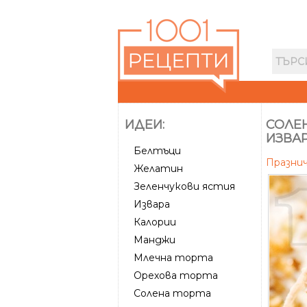
ИДЕИ:
СОЛЕН
ИЗВАР
Белтъци
Празни
Желатин
Зеленчукови ястия
Извара
Калории
Манджи
Млечна торта
Орехова торта
Солена торта