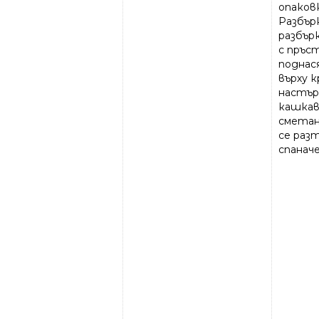
опаковк
Разбърк
разбър
с пръст
поднас
върху 
настър
кашкава
сметан
се разт
спанач