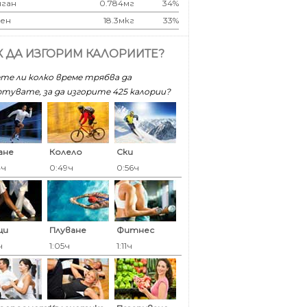
ган
0.784мг
34%
ен
18.3мкг
33%
К ДА ИЗГОРИМ КАЛОРИИТЕ?
те ли колко време трябва да
тувате, за да изгорите 425 калoрии?
ане
Колело
Ски
4ч
0:49ч
0:56ч
ци
Плуване
Фитнес
ч
1:05ч
1:11ч