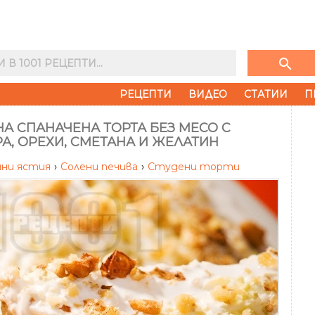
search
РЕЦЕПТИ
ВИДЕО
СТАТИИ
П
А СПАНАЧЕНА ТОРТА БЕЗ МЕСО С
А, ОРЕХИ, СМЕТАНА И ЖЕЛАТИН
чни ястия
›
Солени печива
›
Студени торти