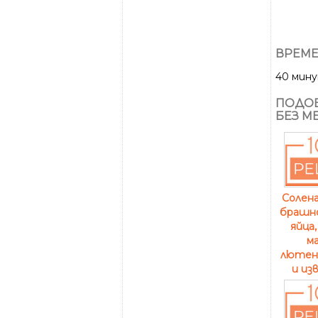
ВРЕМЕ
40 мин
ПОДОБ
БЕЗ М
Солен
брашно
яйца
ма
лютени
и из