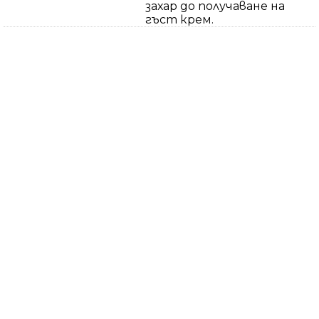
захар до получаване на
гъст крем.