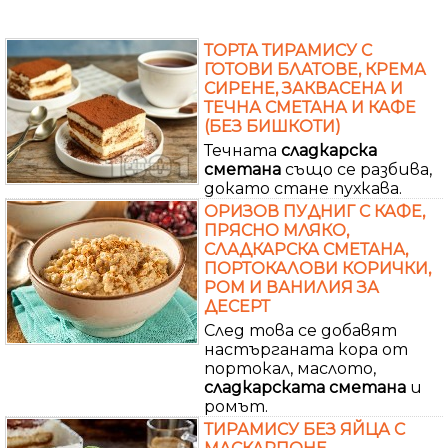
ТОРТА ТИРАМИСУ С
ГОТОВИ БЛАТОВЕ, КРЕМА
СИРЕНЕ, ЗАКВАСЕНА И
ТЕЧНА СМЕТАНА И КАФЕ
(БЕЗ БИШКОТИ)
Течната
сладкарска
сметана
също се разбива,
докато стане пухкава.
ОРИЗОВ ПУДНИГ С КАФЕ,
ПРЯСНО МЛЯКО,
СЛАДКАРСКА СМЕТАНА,
ПОРТОКАЛОВИ КОРИЧКИ,
РОМ И ВАНИЛИЯ ЗА
ДЕСЕРТ
След това се добавят
настърганата кора от
портокал, маслото,
сладкарската
сметана
и
ромът.
ТИРАМИСУ БЕЗ ЯЙЦА С