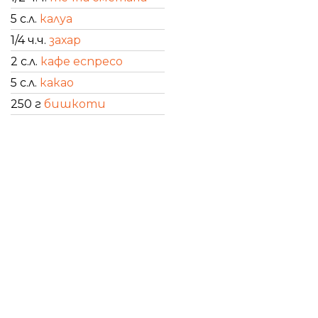
5 с.л.
калуа
1/4 ч.ч.
захар
2 с.л.
кафе еспресо
5 с.л.
какао
250 г
бишкоти