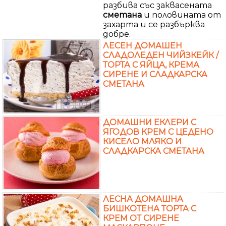
разбива със заквасената
сметана
и половината от
захарта и се разбърква
добре.
ЛЕСЕН ДОМАШЕН
СЛАДОЛЕДЕН ЧИЙЗКЕЙК /
ТОРТА С ЯЙЦА, КРЕМА
СИРЕНЕ И СЛАДКАРСКА
СМЕТАНА
ДОМАШНИ ЕКЛЕРИ С
ЯГОДОВ КРЕМ С ЦЕДЕНО
КИСЕЛО МЛЯКО И
СЛАДКАРСКА СМЕТАНА
ЛЕСНА ДОМАШНА
БИШКОТЕНА ТОРТА С
КРЕМ ОТ СИРЕНЕ