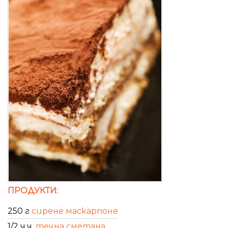
ПРОДУКТИ:
250 г
сирене маскарпоне
1/2 ч.ч.
течна сметана