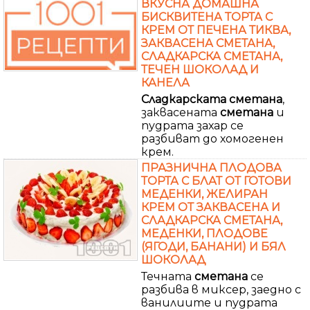
ВКУСНА ДОМАШНА
БИСКВИТЕНА ТОРТА С
КРЕМ ОТ ПЕЧЕНА ТИКВА,
ЗАКВАСЕНА СМЕТАНА,
СЛАДКАРСКА СМЕТАНА,
ТЕЧЕН ШОКОЛАД И
КАНЕЛА
Сладкарската
сметана
,
заквасената
сметана
и
пудрата захар се
разбиват до хомогенен
крем.
ПРАЗНИЧНА ПЛОДОВА
ТОРТА С БЛАТ ОТ ГОТОВИ
МЕДЕНКИ, ЖЕЛИРАН
КРЕМ ОТ ЗАКВАСЕНА И
СЛАДКАРСКА СМЕТАНА,
МЕДЕНКИ, ПЛОДОВЕ
(ЯГОДИ, БАНАНИ) И БЯЛ
ШОКОЛАД
Течната
сметана
се
разбива в миксер, заедно с
ванилиите и пудрата