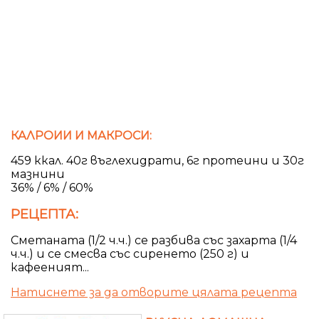
КАЛРОИИ И МАКРОСИ:
459 ккал. 40г въглехидрати, 6г протеини и 30г
мазнини
36% / 6% / 60%
РЕЦЕПТА:
Сметаната (1/2 ч.ч.) се разбива със захарта (1/4
ч.ч.) и се смесва със сиренето (250 г) и
кафееният...
Натиснете за да отворите цялата рецепта