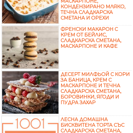
МАСКАРПОНЕ,
КОНДЕНЗИРАНО МЛЯКО,
ТЕЧНА СЛАДКАРСКА
СМЕТАНА И ОРЕХИ
ФРЕНСКИ МАКАРОН С
КРЕМ ОТ БЕЙЛИС,
СЛАДКАРСКА СМЕТАНА,
МАСКАРПОНЕ И КАФЕ
ДЕСЕРТ МИЛФЬОЙ С КОРИ
ЗА БАНИЦА, КРЕМ С
МАСКАРПОНЕ И ТЕЧНА
СЛАДКАРСКА СМЕТАНА,
БОРОВИНКИ, ЯГОДИ И
ПУДРА ЗАХАР
ЛЕСНА ДОМАШНА
БИСКВИТЕНА ТОРТА СЪС
СЛАДКАРСКА СМЕТАНА,