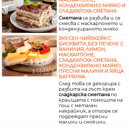
МАСКАРПОНЕ,
КОНДЕНЗИРАНО МЛЯКО И
СЛАДКАРСКА СМЕТАНА
Сметана
се разбива и се
смесва с маскарпонето и
кондензираното мляко.
ВКУСЕН ЧИЙЗКЕЙК С
БИСКВИТИ, БЕЗ ПЕЧЕНЕ С
ВАНИЛИЯ, ЛИМОН,
МАСКАРПОНЕ,
СЛАДКАРСКА СМЕТАНА,
КОНДЕНЗИРАНО МЛЯКО,
ПРЕСНИ МАЛИНИ И ЯЙЦА
БАГРЯНКА
След това се декорира с
разбита на гъст крем
сладкарска
сметана
по
краищата с помощта на
пош с метален
накрайник, а отгоре се
подреждат пресни
малини и смокини .