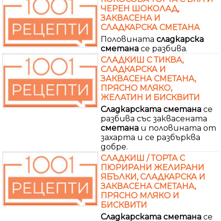
ЧЕРЕН ШОКОЛАД,
ЗАКВАСЕНА И
СЛАДКАРСКА СМЕТАНА
Половината
сладкарска
сметана
се разбива.
СЛАДКИШ С ТИКВА,
СЛАДКАРСКА И
ЗАКВАСЕНА СМЕТАНА,
ПРЯСНО МЛЯКО,
ЖЕЛАТИН И БИСКВИТИ
Сладкарската
сметана
се
разбива със заквасената
сметана
и половината от
захарта и се разбърква
добре.
СЛАДКИШ / ТОРТА С
ПЮРИРАНИ ЖЕЛИРАНИ
ЯБЪЛКИ, СЛАДКАРСКА И
ЗАКВАСЕНА СМЕТАНА,
ПРЯСНО МЛЯКО И
БИСКВИТИ
Сладкарската
сметана
се