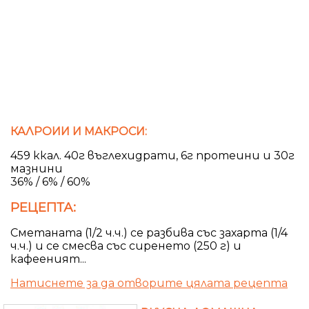
КАЛРОИИ И МАКРОСИ:
459 ккал. 40г въглехидрати, 6г протеини и 30г
мазнини
36% / 6% / 60%
РЕЦЕПТА:
Сметаната (1/2 ч.ч.) се разбива със захарта (1/4
ч.ч.) и се смесва със сиренето (250 г) и
кафееният...
Натиснете за да отворите цялата рецепта