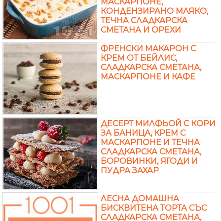
МАСКАРПОНЕ,
КОНДЕНЗИРАНО МЛЯКО,
ТЕЧНА СЛАДКАРСКА
СМЕТАНА И ОРЕХИ
ФРЕНСКИ МАКАРОН С
КРЕМ ОТ БЕЙЛИС,
СЛАДКАРСКА СМЕТАНА,
МАСКАРПОНЕ И КАФЕ
ДЕСЕРТ МИЛФЬОЙ С КОРИ
ЗА БАНИЦА, КРЕМ С
МАСКАРПОНЕ И ТЕЧНА
СЛАДКАРСКА СМЕТАНА,
БОРОВИНКИ, ЯГОДИ И
ПУДРА ЗАХАР
ЛЕСНА ДОМАШНА
БИСКВИТЕНА ТОРТА СЪС
СЛАДКАРСКА СМЕТАНА,