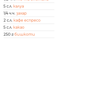
5 с.л.
калуа
1/4 ч.ч.
захар
2 с.л.
кафе еспресо
5 с.л.
какао
250 г
бишкоти