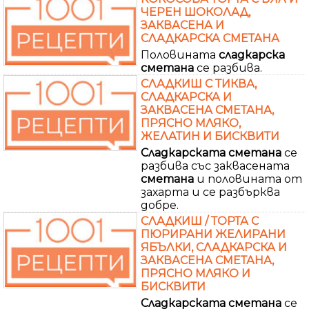
ЧЕРЕН ШОКОЛАД,
ЗАКВАСЕНА И
СЛАДКАРСКА СМЕТАНА
Половината
сладкарска
сметана
се разбива.
СЛАДКИШ С ТИКВА,
СЛАДКАРСКА И
ЗАКВАСЕНА СМЕТАНА,
ПРЯСНО МЛЯКО,
ЖЕЛАТИН И БИСКВИТИ
Сладкарската
сметана
се
разбива със заквасената
сметана
и половината от
захарта и се разбърква
добре.
СЛАДКИШ / ТОРТА С
ПЮРИРАНИ ЖЕЛИРАНИ
ЯБЪЛКИ, СЛАДКАРСКА И
ЗАКВАСЕНА СМЕТАНА,
ПРЯСНО МЛЯКО И
БИСКВИТИ
Сладкарската
сметана
се