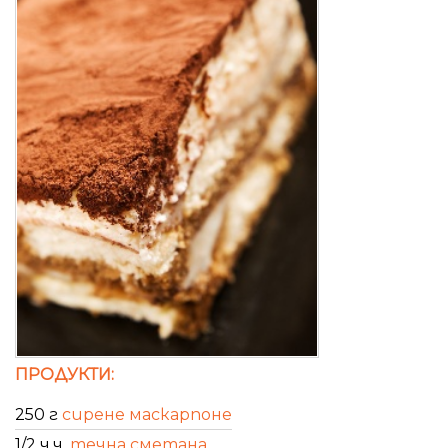
ПРОДУКТИ:
250 г
сирене маскарпоне
1/2 ч.ч.
течна сметана