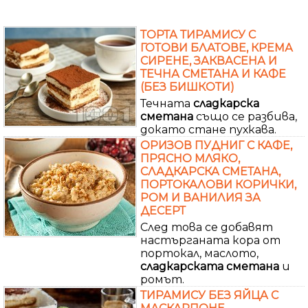
ТОРТА ТИРАМИСУ С
ГОТОВИ БЛАТОВЕ, КРЕМА
СИРЕНЕ, ЗАКВАСЕНА И
ТЕЧНА СМЕТАНА И КАФЕ
(БЕЗ БИШКОТИ)
Течната
сладкарска
сметана
също се разбива,
докато стане пухкава.
ОРИЗОВ ПУДНИГ С КАФЕ,
ПРЯСНО МЛЯКО,
СЛАДКАРСКА СМЕТАНА,
ПОРТОКАЛОВИ КОРИЧКИ,
РОМ И ВАНИЛИЯ ЗА
ДЕСЕРТ
След това се добавят
настърганата кора от
портокал, маслото,
сладкарската
сметана
и
ромът.
ТИРАМИСУ БЕЗ ЯЙЦА С