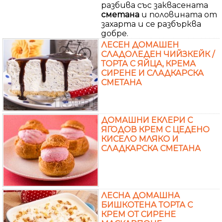
разбива със заквасената
сметана
и половината от
захарта и се разбърква
добре.
ЛЕСЕН ДОМАШЕН
СЛАДОЛЕДЕН ЧИЙЗКЕЙК /
ТОРТА С ЯЙЦА, КРЕМА
СИРЕНЕ И СЛАДКАРСКА
СМЕТАНА
ДОМАШНИ ЕКЛЕРИ С
ЯГОДОВ КРЕМ С ЦЕДЕНО
КИСЕЛО МЛЯКО И
СЛАДКАРСКА СМЕТАНА
ЛЕСНА ДОМАШНА
БИШКОТЕНА ТОРТА С
КРЕМ ОТ СИРЕНЕ