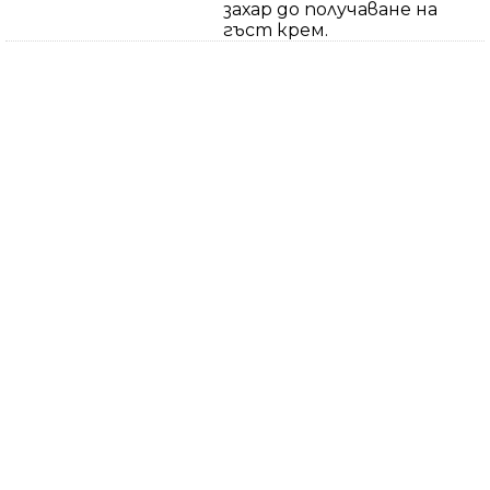
захар до получаване на
гъст крем.