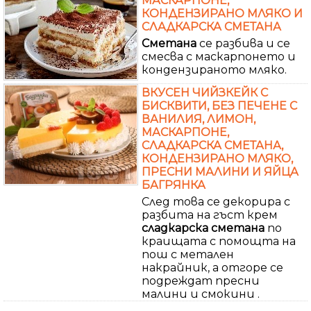
МАСКАРПОНЕ,
КОНДЕНЗИРАНО МЛЯКО И
СЛАДКАРСКА СМЕТАНА
Сметана
се разбива и се
смесва с маскарпонето и
кондензираното мляко.
ВКУСЕН ЧИЙЗКЕЙК С
БИСКВИТИ, БЕЗ ПЕЧЕНЕ С
ВАНИЛИЯ, ЛИМОН,
МАСКАРПОНЕ,
СЛАДКАРСКА СМЕТАНА,
КОНДЕНЗИРАНО МЛЯКО,
ПРЕСНИ МАЛИНИ И ЯЙЦА
БАГРЯНКА
След това се декорира с
разбита на гъст крем
сладкарска
сметана
по
краищата с помощта на
пош с метален
накрайник, а отгоре се
подреждат пресни
малини и смокини .