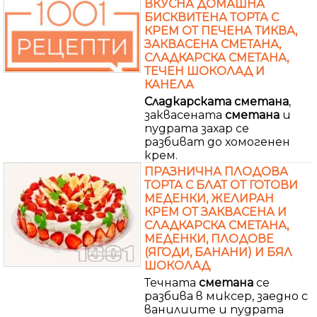
ВКУСНА ДОМАШНА
БИСКВИТЕНА ТОРТА С
КРЕМ ОТ ПЕЧЕНА ТИКВА,
ЗАКВАСЕНА СМЕТАНА,
СЛАДКАРСКА СМЕТАНА,
ТЕЧЕН ШОКОЛАД И
КАНЕЛА
Сладкарската
сметана
,
заквасената
сметана
и
пудрата захар се
разбиват до хомогенен
крем.
ПРАЗНИЧНА ПЛОДОВА
ТОРТА С БЛАТ ОТ ГОТОВИ
МЕДЕНКИ, ЖЕЛИРАН
КРЕМ ОТ ЗАКВАСЕНА И
СЛАДКАРСКА СМЕТАНА,
МЕДЕНКИ, ПЛОДОВЕ
(ЯГОДИ, БАНАНИ) И БЯЛ
ШОКОЛАД
Течната
сметана
се
разбива в миксер, заедно с
ванилиите и пудрата