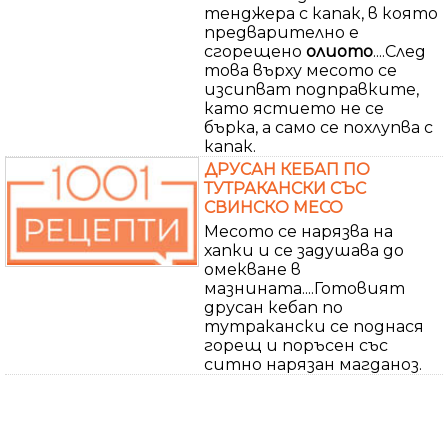
тенджера с капак, в която
предварително е
сгорещено
олиото
....След
това върху месото се
изсипват подправките,
като ястието не се
бърка, а само се похлупва с
капак.
ДРУСАН КЕБАП ПО
ТУТРАКАНСКИ СЪС
СВИНСКО МЕСО
Месото се нарязва на
хапки и се задушава до
омекване в
мазнината....Готовият
друсан кебап по
тутракански се поднася
горещ и поръсен със
ситно нарязан магданоз.