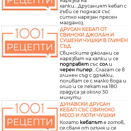
нарязва на
хапки....Друсаният кебап с
гъби се поднася със
ситно нарязан пресен
магданоз.
ДРУСАН КЕБАП ОТ
СВИНСКИ ДЖОЛАН И
СУШЕНИ ЧУШКИ В ГЛИНЕН
СЪД
Свинските джолани се
нарязват на хапки и се
подправят
със
сол
и
черен
пипер
....Слагат се в
глинен съд с дръжки,
поливат се с малко вода и
олио и се пекат на 180
градуса за около 30
минути.
ДУНАВСКИ ДРУСАН
КЕБАП СЪС СВИНСКО
МЕСО И ЛЮТИ ЧУШКИ
Когато
кебапът
е готов,
се сваля от огъня и се