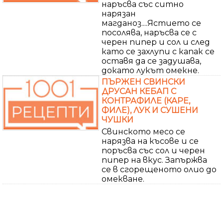
наръсва със ситно
нарязан
магданоз....Ястието се
посолява, наръсва се с
черен пипер и сол и след
като се захлупи с капак се
оставя да се задушава,
докато лукът омекне.
ПЪРЖЕН СВИНСКИ
ДРУСАН КЕБАП С
КОНТРАФИЛЕ (КАРЕ,
ФИЛЕ), ЛУК И СУШЕНИ
ЧУШКИ
Свинското месо се
нарязва на късове и се
поръсва със сол и черен
пипер на вкус. Запържва
се в сгорещеното олио до
омекване.