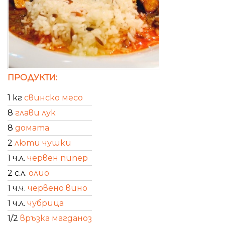
ПРОДУКТИ:
1 кг
свинско месо
8
глави лук
8
домата
2
люти чушки
1 ч.л.
червен пипер
2 с.л.
олио
1 ч.ч.
червено вино
1 ч.л.
чубрица
1/2
връзка магданоз