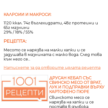
КАЛРОИИ И МАКРОСИ:
1120 ккал. 74г въглехидрати, 48г протеини и
65г мазнини
29% / 18% / 55%
РЕЦЕПТА:
Месото се нарязва на малки хапки и се
задушава в мазнината с малко вода. След това
към него се...
Натиснете за да отворите цялата рецепта
ДРУСАН КЕБАП СЪС
СВИНСКО МЕСО ОТ ВРАТ,
ЛУК И ПОДПРАВКИ ВЪРХУ
КАРТОФЕНО ПЮРЕ
Свинското месо се
нарязва на хапки и се
поставя в дълбока