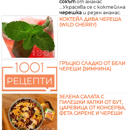
сокът
от ананас
....Украсява се с коктейлна
черешка
и резен ананас.
КОКТЕЙЛ ДИВА ЧЕРЕША
(WILD CHERRY)
ГРЪЦКО СЛАДКО ОТ БЕЛИ
ЧЕРЕШИ (ЗИМНИНА)
ЗЕЛЕНА САЛАТА С
ПИЛЕШКИ ХАПКИ ОТ БУТ,
ЦАРЕВИЦА ОТ КОНСЕРВА,
ФЕТА СИРЕНЕ И ЧЕРЕШИ