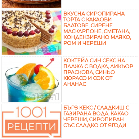
ВКУСНА СИРОПИРАНА
ТОРТА С КАКАОВИ
БЛАТОВЕ, СИРЕНЕ
МАСКАРПОНЕ, СМЕТАНА,
КОНДЕНЗИРАНО МЛЯКО,
РОМ И ЧЕРЕШИ
КОКТЕЙЛ СИН СЕКС НА
ПЛАЖА С ВОДКА, ЛИКЬОР
ПРАСКОВА, СИНЬО
КЮРАСО И СОК ОТ
АНАНАС
БЪРЗ КЕКС / СЛАДКИШ С
ГАЗИРАНА ВОДА, КАКАО
ЧЕРЕШИ, СИРОПИРАН
СЪС СЛАДКО ОТ ЯГОДИ