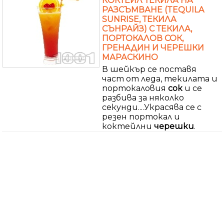
КОКТЕЙЛ ТЕКИЛА НА
РАЗСЪМВАНЕ (TEQUILA
SUNRISE, ТЕКИЛА
СЪНРАЙЗ) С ТЕКИЛА,
ПОРТОКАЛОВ СОК,
ГРЕНАДИН И ЧЕРЕШКИ
МАРАСКИНО
В шейкър се поставя
част от леда, текилата и
портокаловия
сок
и се
разбива за няколко
секунди....Украсява се с
резен портокал и
коктейлни
черешки
.