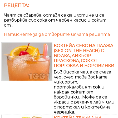
РЕЦЕПТА:
Чаят се сварява, оставя се да изстине и се
разбърква със сока от червен касис и сокът
от...
Натиснете за да отворите цялата рецепта
КОКТЕЙЛ СЕКС НА ПЛАЖА
(SEX ON THE BEACH) С
ВОДКА, ЛИКЬОР
ПРАСКОВА, СОК ОТ
ПОРТОКАЛ И БОРОВИНКИ
Във висока чаша се слага
лед, след това водката,
ликьорът,
портокаловият
сок
и
накрая
сокът
от
боровинки....Може да се
украси с резенче лайм или
с портокал и коктейлна
черешка
.