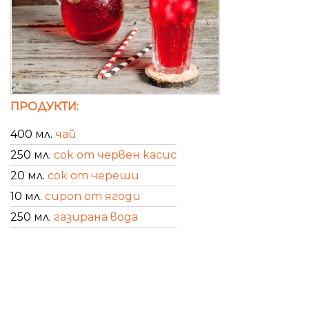
ПРОДУКТИ:
400 мл.
чай
250 мл.
сок от червен касис
20 мл.
сок от череши
10 мл.
сироп от ягоди
250 мл.
газирана вода