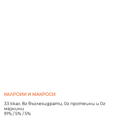
КАЛРОИИ И МАКРОСИ:
33 ккал. 8г въглехидрати, 0г протеини и 0г
мазнини
91% / 5% / 5%