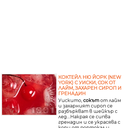
КОКТЕЙЛ НЮ ЙОРК (NEW
YORK) С УИСКИ, СОК ОТ
ЛАЙМ, ЗАХАРЕН СИРОП И
ГРЕНАДИН
Уискито,
сокът
от лайм
и захарният сироп се
разбъркват в шейкър с
лед....Накрая се сипва
гренадин и се украсява с
кори от портокал и