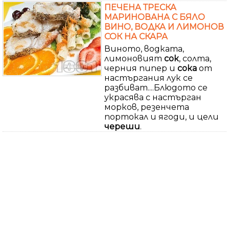
ПЕЧЕНА ТРЕСКА
МАРИНОВАНА С БЯЛО
ВИНО, ВОДКА И ЛИМОНОВ
СОК НА СКАРА
Виното, водката,
лимоновият
сок
, солта,
черния пипер и
сока
от
настъргания лук се
разбиват....Блюдото се
украсява с настърган
морков, резенчета
портокал и ягоди, и цели
череши
.