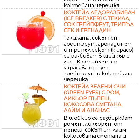
коктейлна
черешка
.
КОКТЕЙЛ ЛЕДОРАЗБИВАЧ
(ICE BREAKER) С ТЕКИЛА,
СОК ГРЕЙПФРУТ, ТРИПЪЛ
СЕК И ГРЕНАДИН
Текилата,
сокът
от
грейпфрут, гренадинът
и трипъл секът (кюрасо)
се разбиват в шейкър с
лед....Коктейлът се
украсява с резен
грейпфрут и коктейлна
черешка
.
КОКТЕЙЛ ЗЕЛЕНИ ОЧИ
(GREEN EYES) С РОМ,
ЛИКЬОР ПЪПЕШ,
КОКОСОВА СМЕТАНА,
ЛАЙМ И АНАНАС
В шейкър се разбъркват
ромът, ликьорът от
пъпеш,
сокът
от лайм,
кокосовата сметана и