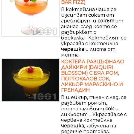
BAR FIZZ)
В коктейлна чаша се
изсипват
сокът
от
грейпфрут и
сокът
от
ананас, след което се
разбъркват с
бъркалка....Коктейлът се
украсява с коктейлна
черешка
и листа от
мента.
КОКТЕЙЛ РАЗЦЪФНАЛО
ДАЙКИРИ (DAIQUIRI
BLOSSOM) С БЯЛ РОМ,
ПОРТОКАЛОВ СОК,
ЛИКЬОР МАРАСКИНО И
ГРЕНАДИН
В шейкър, пълен с лед, се
разбиват ромът,
портокаловият
сок
и
ликьорът ....Украсява се с
червена коктейлна
черешка
, забучена на
резенче портокал.