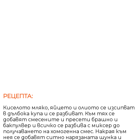
РЕЦЕПТА:
Киселото мляко, яйцето и олиото се изсипват
в дълбока купа и се разбиват. Към тях се
добавят смесените и пресети брашно и
бакпулвер и всичко се разбива с миксер до
получаването на хомогенна смес. Накрая към
нея се добавят ситно нарязаната шунка и