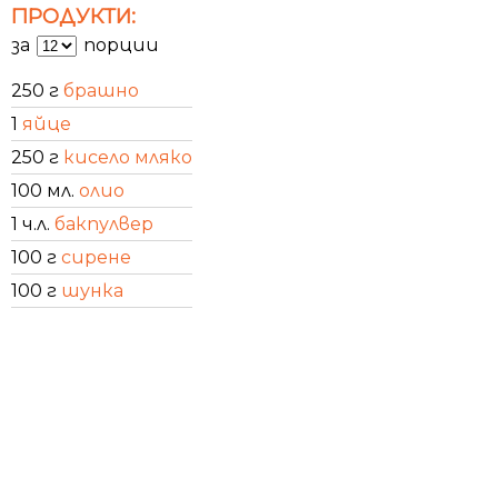
ПРОДУКТИ:
за
порции
250 г
брашно
1
яйце
250 г
кисело мляко
100 мл.
олио
1 ч.л.
бакпулвер
100 г
сирене
100 г
шунка