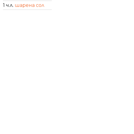
1 ч.л.
шарена сол