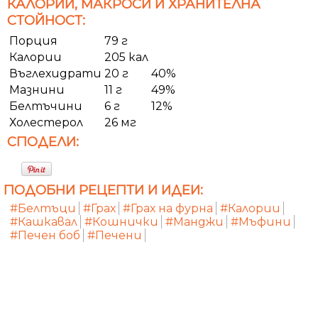
КАЛОРИИ, МАКРОСИ И ХРАНИТЕЛНА
СТОЙНОСТ:
Порция
79 г
Калории
205 кал
Въглехидрати
20 г
40%
Мазнини
11 г
49%
Белтъчини
6 г
12%
Холестерол
26 мг
СПОДЕЛИ:
ПОДОБНИ РЕЦЕПТИ И ИДЕИ:
#Белтъци
#Грах
#Грах на фурна
#Калории
#Кашкавал
#Кошнички
#Манджи
#Мъфини
#Печен боб
#Печени