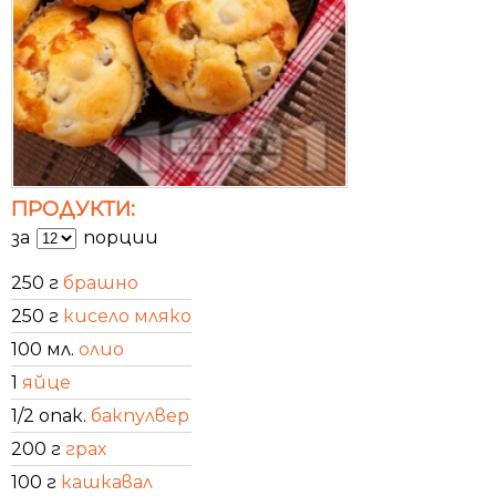
ПРОДУКТИ:
за
порции
250 г
брашно
250 г
кисело мляко
100 мл.
олио
1
яйце
1/2 опак.
бакпулвер
200 г
грах
100 г
кашкавал