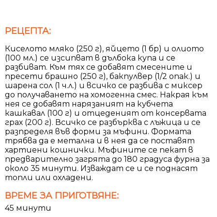
РЕЦЕПТА:
Киселото мляко (250 г), яйцето (1 бр) и олиото
(100 мл.) се изсипват в дълбока купа и се
разбиват. Към тях се добавят смесените и
пресети брашно (250 г), бакпулвер (1/2 опак.) и
шарена сол (1 ч.л.) и всичко се разбива с миксер
до получаването на хомогенна смес. Накрая към
нея се добавят нарязаният на кубчета
кашкавал (100 г) и отцеденият от консервата
грах (200 г). Всичко се разбърква с лъжица и се
разпределя във форми за мъфини. Формата
трябва да е метална и в нея да се поставят
хартиени кошнички. Мъфините се пекат в
предварително загрята до 180 градуса фурна за
около 35 минути. Изваждат се и се поднасят
топли или охладени.
ВРЕМЕ ЗА ПРИГОТВЯНЕ:
45 минути