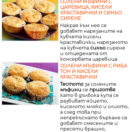
СОЛЕНИ МЪФИНИ С
ЦАРЕВИЦА, КИСЕЛИ
КРАСТАВИЧКИ И СИНЬО
СИРЕНЕ
Накрая към нея се
добавят нарязаните на
кубчета кисели
краставички, нарязаното
на кубчета
синьо
сирене
и отцедената от
консервата царевица .
СОЛЕНИ МЪФИНИ С РИБА
ТОН И КИСЕЛИ
КРАСТАВИЧКИ
Тестото
за солените
мъфини
се
приготвя
като в дълбока купа се
разбиват яйцето,
киселото мляко и олиото,
а след това при
непрекъснато бъркане се
добавят смесените и
пресяти брашно,