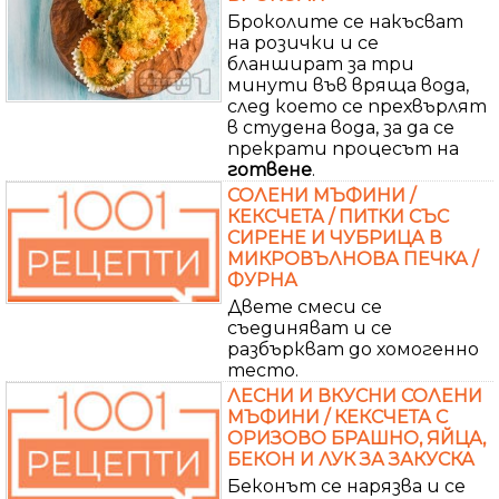
Броколите се накъсват
на розички и се
бланшират за три
минути във вряща вода,
след което се прехвърлят
в студена вода, за да се
прекрати процесът на
готвене
.
СОЛЕНИ МЪФИНИ /
КЕКСЧЕТА / ПИТКИ СЪС
СИРЕНЕ И ЧУБРИЦА В
МИКРОВЪЛНОВА ПЕЧКА /
ФУРНА
Двете смеси се
съединяват и се
разбъркват до хомогенно
тесто.
ЛЕСНИ И ВКУСНИ СОЛЕНИ
МЪФИНИ / КЕКСЧЕТА С
ОРИЗОВО БРАШНО, ЯЙЦА,
БЕКОН И ЛУК ЗА ЗАКУСКА
Беконът се нарязва и се