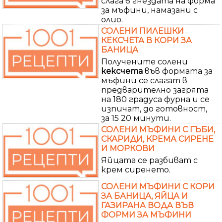
слага в гнездата на форма
за мъфини, намазани с
олио.
СОЛЕНИ ПИЛЕШКИ
КЕКСЧЕТА В КОРИ ЗА
БАНИЦА
Получените солени
кексчета
във формата за
мъфини се слагат в
предварително загрята
на 180 градуса фурна и се
изпичат, до готовност,
за 15 20 минути.
СОЛЕНИ МЪФИНИ С ГЪБИ,
СКАРИДИ, КРЕМА СИРЕНЕ
И МОРКОВИ
Яйцата се разбиват с
крем сиренето.
СОЛЕНИ МЪФИНИ С КОРИ
ЗА БАНИЦА, ЯЙЦА И
ГАЗИРАНА ВОДА ВЪВ
ФОРМИ ЗА МЪФИНИ