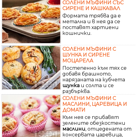
СОЛЕНИ МЪФИНИ СЪС
СИРЕНЕ И КАШКАВАЛ
Формата трябва да е
метална и в нея да се
поставят хартиени
кошнички.
СОЛЕНИ МЪФИНИ С
ШУНКА И СИРЕНЕ
МОЦАРЕЛА
Постепенно към тях се
добавя брашното,
нарязаната на кубчета
шунка
и солта и се
разбърква.
СОЛЕНИ МЪФИНИ С
МАСЛИНИ, ЦАРЕВИЦА И
ДОМАТИ
Към нея се прибавят
зелените обезкостени
маслини
, отцедената от
консервата царевица,