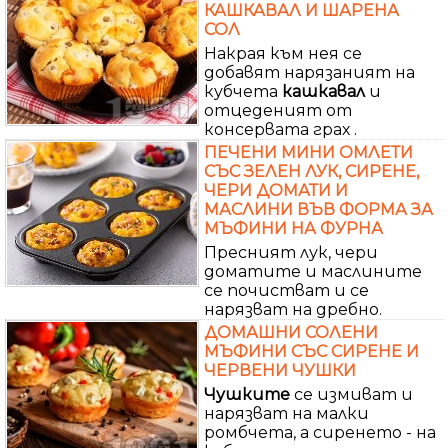
КАШКАВАЛ И ШАРЕНА
СОЛ
Накрая към нея се
добавят нарязаният на
кубчета
кашкавал
и
отцеденият от
консервата грах .
ПЕЧЕНИ МИНИ ОМЛЕТИ
СЪС ЗЕЛЕН ЛУК, СИРЕНЕ,
ЧЕРИ ДОМАТИ И
МАСЛИНИ ВЪВ ФОРМА ЗА
МЪФИНИ НА ФУРНА
Пресният лук, чери
доматите и маслините
се почистват и се
нарязват на дребно.
ДОМАШНИ СОЛЕНИ
МЪФИНИ СЪС СИРЕНЕ И
ЧЕРВЕНИ ЧУШКИ
Чушките
се измиват и
нарязват на малки
ромбчета, а сиренето - на