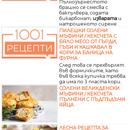
Пълнозърнестото
брашно се смесва с
бакпулвера, содата
бикарбонат,
изварата
и
натрошеното сирене.
ПИЛЕШКИ СОЛЕНИ
МЪФИНИ / КЕКСЧЕТА С
БЯЛО МЕСО ОТ ГЪРДИ,
ГЪБИ И КАШКАВАЛ В
КОРИ ЗА БАНИЦА НА
ФУРНА
След това се прехвърлят
във формичките, като
във всяка купичка трябва
да има по 3 пласта кори.
СОЛЕНИ ВЕЛИКДЕНСКИ
МЪФИНИ / КЕКСЧЕТА
ПЪЛНЕНИ С ПЪДПЪДЪЧИ
ЯЙЦА
ЛЕСНА РЕЦЕПТА ЗА