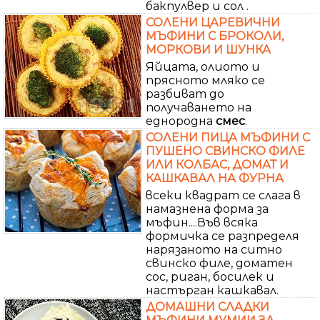
бакпулвер и сол .
СОЛЕНИ ЦАРЕВИЧНИ
МЪФИНИ С БРОКОЛИ,
МОРКОВИ И ШУНКА
Яйцата, олиото и
прясното мляко се
разбиват до
получаването на
еднородна
смес
.
СОЛЕНИ ПИЦА МЪФИНИ С
ПУШЕНО СВИНСКО ФИЛЕ
ИЛИ КОЛБАС, ДОМАТ И
КАШКАВАЛ НА ФУРНА
всеки квадрат се слага в
намазнена форма за
мъфин....Във всяка
формичка се разпределя
нарязаното на ситно
свинско филе, доматен
сос, риган, босилек и
настърган кашкавал.
ДОМАШНИ СЛАДКИ