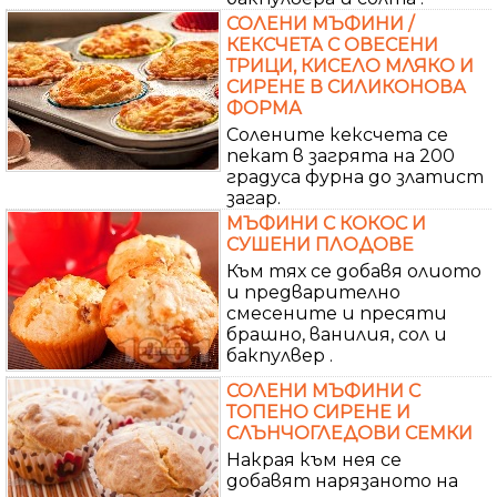
СОЛЕНИ МЪФИНИ /
КЕКСЧЕТА С ОВЕСЕНИ
ТРИЦИ, КИСЕЛО МЛЯКО И
СИРЕНЕ В СИЛИКОНОВА
ФОРМА
Солените кексчета се
пекат в загрята на 200
градуса фурна до златист
загар.
МЪФИНИ С КОКОС И
СУШЕНИ ПЛОДОВЕ
Към тях се добавя олиото
и предварително
смесените и пресяти
брашно, ванилия, сол и
бакпулвер .
СОЛЕНИ МЪФИНИ С
ТОПЕНО СИРЕНЕ И
СЛЪНЧОГЛЕДОВИ СЕМКИ
Накрая към нея се
добавят нарязаното на