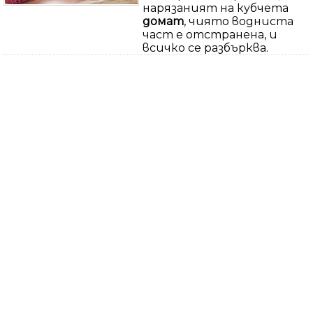
нарязаният на кубчета
домат
, чиято водниста
част е отстранена, и
всичко се разбърква.