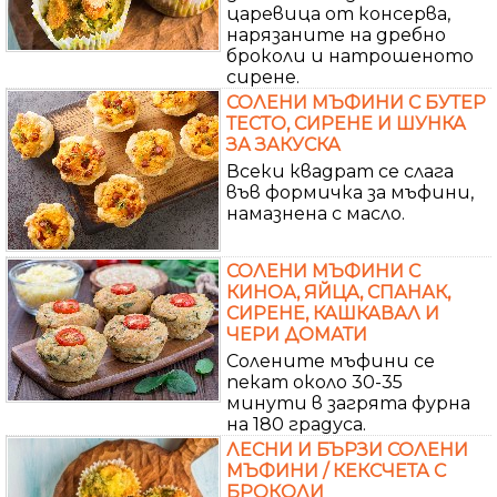
царевица от консерва,
нарязаните на дребно
броколи и натрошеното
сирене.
СОЛЕНИ МЪФИНИ С БУТЕР
ТЕСТО, СИРЕНЕ И ШУНКА
ЗА ЗАКУСКА
Всеки квадрат се слага
във формичка за мъфини,
намазнена с масло.
СОЛЕНИ МЪФИНИ С
КИНОА, ЯЙЦА, СПАНАК,
СИРЕНЕ, КАШКАВАЛ И
ЧЕРИ ДОМАТИ
Солените мъфини се
пекат около 30-35
минути в загрята фурна
на 180 градуса.
ЛЕСНИ И БЪРЗИ СОЛЕНИ
МЪФИНИ / КЕКСЧЕТА С
БРОКОЛИ