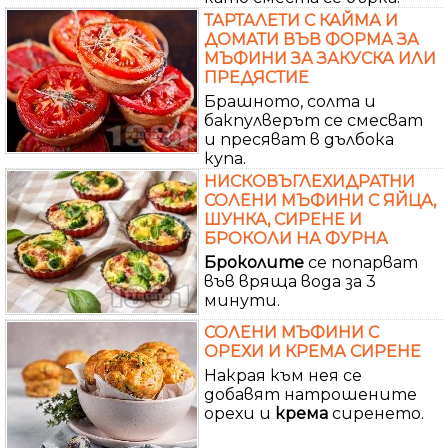
ТАРТАЛЕТИ С КАЙМА И
ДОМАТИ ВЪВ ФОРМА ЗА
МЪФИНИ ЗА ЗАКУСКА ИЛИ
ПРЕДЯСТИЕ
Брашното, солта и
бакпулверът се смесват
и пресяват в дълбока
купа.
НИСКОВЪГЛЕХИДРАТНИ
СОЛЕНИ МЪФИНИ С ЯЙЦА,
ШУНКА, СИРЕНЕ И
БРОКОЛИ НА ФУРНА
Броколите
се попарват
във вряща вода за 3
минути.
СОЛЕНИ МЪФИНИ С
ОРЕХИ И КРЕМА СИРЕНЕ
Накрая към нея се
добавят натрошените
орехи и
крема
сиренето.