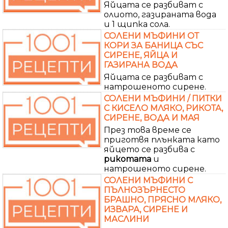
Яйцата се разбиват с
олиото, газираната вода
и 1 щипка сола.
СОЛЕНИ МЪФИНИ ОТ
КОРИ ЗА БАНИЦА СЪС
СИРЕНЕ, ЯЙЦА И
ГАЗИРАНА ВОДА
Яйцата се разбиват с
натрошеното сирене.
СОЛЕНИ МЪФИНИ / ПИТКИ
С КИСЕЛО МЛЯКО, РИКОТА,
СИРЕНЕ, ВОДА И МАЯ
През това време се
приготвя плънката като
яйцето се разбива с
рикотата
и
натрошеното сирене.
СОЛЕНИ МЪФИНИ С
ПЪЛНОЗЪРНЕСТО
БРАШНО, ПРЯСНО МЛЯКО,
ИЗВАРА, СИРЕНЕ И
МАСЛИНИ