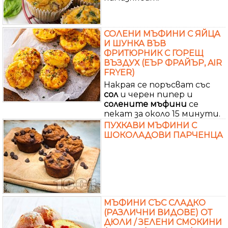
СОЛЕНИ МЪФИНИ С ЯЙЦА
И ШУНКА ВЪВ
ФРИТЮРНИК С ГОРЕЩ
ВЪЗДУХ (ЕЪР ФРАЙЪР, AIR
FRYER)
Накрая се поръсват със
сол
и черен пипер и
солените
мъфини
се
пекат за около 15 минути.
ПУХКАВИ МЪФИНИ С
ШОКОЛАДОВИ ПАРЧЕНЦА
МЪФИНИ СЪС СЛАДКО
(РАЗЛИЧНИ ВИДОВЕ) ОТ
ДЮЛИ / ЗЕЛЕНИ СМОКИНИ