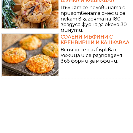
ШУНКА И КАШКАВАЛ
Пълнят се половината с
приготвената смес и се
пекат в загрята на 180
градуса фурна за около 30
минути.
СОЛЕНИ МЪФИНИ С
КРЕНВИРШИ И КАШКАВАЛ
Всичко се разбърква с
лъжица и се разпределя
във форми за мъфини.