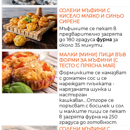
СОЛЕНИ МЪФИНИ С
КИСЕЛО МЛЯКО И СИНЬО
СИРЕНЕ
Мъфините се пекат в
предварително загрята
до 180 градуса
фурна
за
около 35 минути.
МАЛКИ (МИНИ) ПИЦИ ВЪВ
ФОРМИ ЗА МЪФИНИ (С
ТЕСТО С ПРЯСНА МАЯ)
Формичките се намазват
с доматен сос и се
нареждат плънката -
нарязаната шунка и
настърган
кашкавал....Отгоре се
поръсват с босилек и сол
и малките пици се пекат
в загрята фурна на 250
градуса до готовност.
СОЛЕНИ МЪФИНИ С