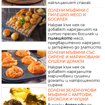
накълцаният спанак.
СОЛЕНИ МЪФИНИ С
ПИЛЕШКО МЕСО И
БОСИЛЕК
Накрая към нея се
добавят нарязаният на
ситно пресен босилек и
пилешкото
месо,
предварително нарязано
и запържено до златисто.
СОЛЕНИ МЪФИНИ СЪС
СИРЕНЕ И МАРИНОВАНИ
СУШЕНИ ДОМАТИ
Накрая към нея се
добавят нарязаните
мариновани сушени
домати и натрошеното
сирене.
СОЛЕНИ ЗЕЛЕНЧУКОВИ
МЪФИНИ С КАРТОФИ,
БРОКОЛИ И ЧУШКИ
В малки
формички
се