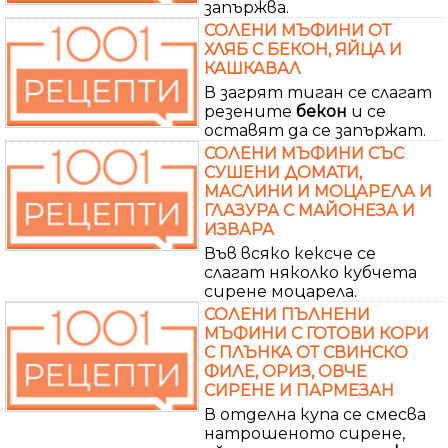
запържва.
СОЛЕНИ МЪФИНИ ОТ
ХЛЯБ С БЕКОН, ЯЙЦА И
КАШКАВАЛ
В загрят тиган се слагат
резените
бекон
и се
оставят да се запържат.
СОЛЕНИ МЪФИНИ СЪС
СУШЕНИ ДОМАТИ,
МАСЛИНИ И МОЦАРЕЛА И
ГЛАЗУРА С МАЙОНЕЗА И
ИЗВАРА
Във всяко кексче се
слагат няколко кубчета
сирене моцарела.
СОЛЕНИ ПЪЛНЕНИ
МЪФИНИ С ГОТОВИ КОРИ
С ПЛЪНКА ОТ СВИНСКО
ФИЛЕ, ОРИЗ, ОВЧЕ
СИРЕНЕ И ПАРМЕЗАН
В отделна купа се смесва
натрошеното сирене,