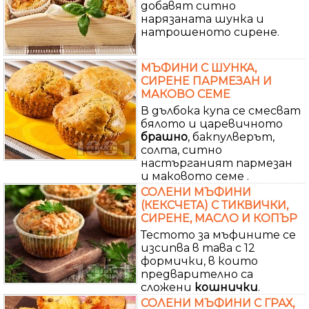
добавят ситно
нарязаната шунка и
натрошеното сирене.
МЪФИНИ С ШУНКА,
СИРЕНЕ ПАРМЕЗАН И
МАКОВО СЕМЕ
В дълбока купа се смесват
бялото и царевичното
брашно
, бакпулверът,
солта, ситно
настърганият пармезан
и маковото семе .
СОЛЕНИ МЪФИНИ
(КЕКСЧЕТА) С ТИКВИЧКИ,
СИРЕНЕ, МАСЛО И КОПЪР
Тестото за мъфините се
изсипва в тава с 12
формички, в които
предварително са
сложени
кошнички
.
СОЛЕНИ МЪФИНИ С ГРАХ,