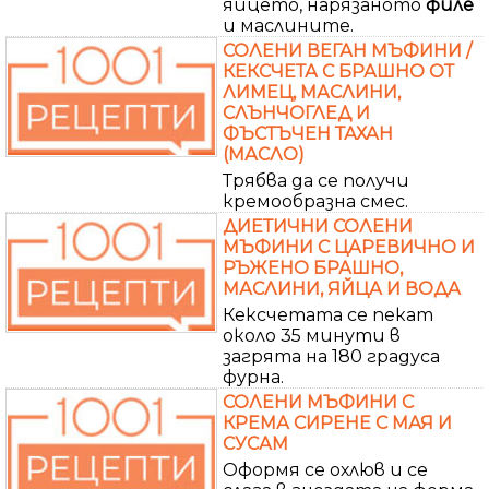
яйцето, нарязаното
филе
и маслините.
СОЛЕНИ ВЕГАН МЪФИНИ /
КЕКСЧЕТА С БРАШНО ОТ
ЛИМЕЦ, МАСЛИНИ,
СЛЪНЧОГЛЕД И
ФЪСТЪЧЕН ТАХАН
(МАСЛО)
Трябва да се получи
кремообразна смес.
ДИЕТИЧНИ СОЛЕНИ
МЪФИНИ С ЦАРЕВИЧНО И
РЪЖЕНО БРАШНО,
МАСЛИНИ, ЯЙЦА И ВОДА
Кексчетата се пекат
около 35 минути в
загрята на 180 градуса
фурна.
СОЛЕНИ МЪФИНИ С
КРЕМА СИРЕНЕ С МАЯ И
СУСАМ
Оформя се охлюв и се