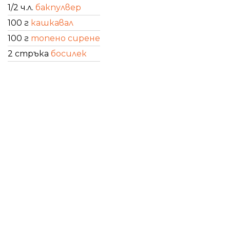
1/2 ч.л.
бакпулвер
100 г
кашкавал
100 г
топено сирене
2 стръка
босилек