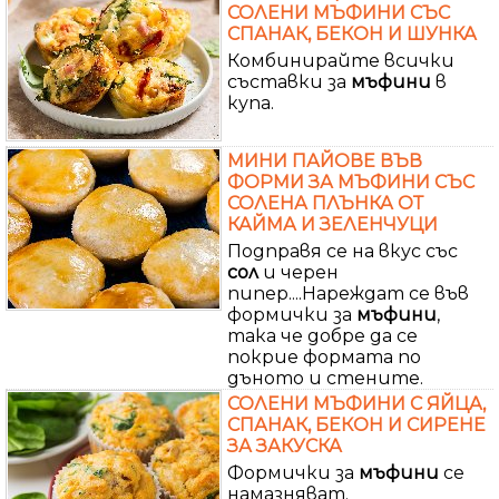
СОЛЕНИ МЪФИНИ СЪС
СПАНАК, БЕКОН И ШУНКА
Комбинирайте всички
съставки за
мъфини
в
купа.
МИНИ ПАЙОВЕ ВЪВ
ФОРМИ ЗА МЪФИНИ СЪС
СОЛЕНА ПЛЪНКА ОТ
КАЙМА И ЗЕЛЕНЧУЦИ
Подправя се на вкус със
сол
и черен
пипер....Нареждат се във
формички за
мъфини
,
така че добре да се
покрие формата по
дъното и стените.
СОЛЕНИ МЪФИНИ С ЯЙЦА,
СПАНАК, БЕКОН И СИРЕНЕ
ЗА ЗАКУСКА
Формички за
мъфини
се
намазняват.