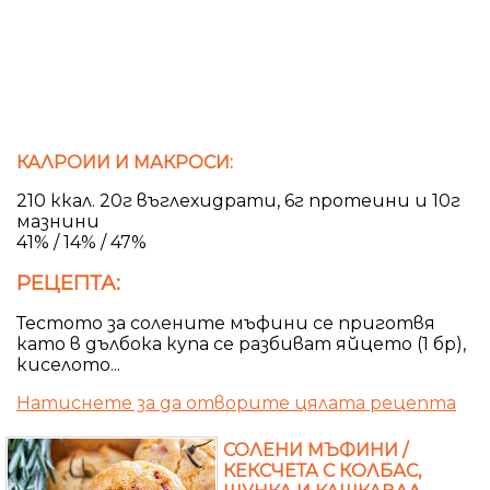
КАЛРОИИ И МАКРОСИ:
210 ккал. 20г въглехидрати, 6г протеини и 10г
мазнини
41% / 14% / 47%
РЕЦЕПТА:
Тестото за солените мъфини се приготвя
като в дълбока купа се разбиват яйцето (1 бр),
киселото...
Натиснете за да отворите цялата рецепта
СОЛЕНИ МЪФИНИ /
КЕКСЧЕТА С КОЛБАС,