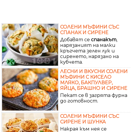
СОЛЕНИ МЪФИНИ СЪС
СПАНАК И СИРЕНЕ
Добавят се
спанакът
,
нарязаният на малки
кръгчета зелен лук и
сиренето, нарязано на
кубчета.
ЛЕСНИ И ВКУСНИ СОЛЕНИ
МЪФИНИ С КИСЕЛО
МЛЯКО, БАКПУЛВЕР,
ЯЙЦА, БРАШНО И СИРЕНЕ
Пекат се в загрята фурна
до готовност.
СОЛЕНИ МЪФИНИ СЪС
СИРЕНЕ И ШУНКА
Накрая към нея се