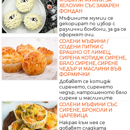
МЪФИНИ МУМИИ ЗА
ХЕЛОУИН СЪС ЗАХАРЕН
ФОНДАН
Мъфините мумии се
декорират по избор с
различни бонбони, за да се
оформят очи.
СОЛЕНИ МЪФИНИ /
СОДЕНИ ПИТКИ С
БРАШНО ОТ ЛИМЕЦ,
СИРЕНА КОТИДЖ СИРЕНЕ,
БЯЛО СИРЕНЕ, СИРЕНЕ
ЧЕДЪР И МАСЛИНИ ВЪВ
ФОРМИЧКИ
Добавят се котидж
сиренето, сиренето
чедър, натрошеното бяло
сирене и маслините.
СОЛЕНИ МЪФИНИ СЪС
СИРЕНЕ, БРОКОЛИ И
ЦАРЕВИЦА
Накрая към нея се
добавят сладката