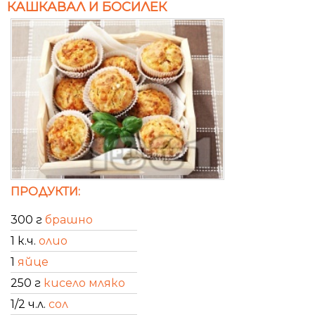
КАШКАВАЛ И БОСИЛЕК
ПРОДУКТИ:
300 г
брашно
1 к.ч.
олио
1
яйце
250 г
кисело мляко
1/2 ч.л.
сол