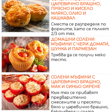
ЦАРЕВИЧНО БРАШНО,
ПРЯСНО И КИСЕЛО
МЛЯКО, ОЛИО И
КАШКАВАЛ
Сместа се разпределя по
формите, като се пълнят
2/3 от тях.
ДОМАШНИ СОЛЕНИ
МЪФИНИ С ЧЕРИ ДОМАТИ,
ШУНКА И ПАРМЕЗАН
Трябва да се получи меко
тесто.
СОЛЕНИ МЪФИНИ С
ЦАРЕВИЧНО БРАШНО,
МАК И СИНЬО СИРЕНЕ
Към тях се прибавят
предварително
смесените и пресяти
бяло и царевично брашно,
бакпулвера и солта .