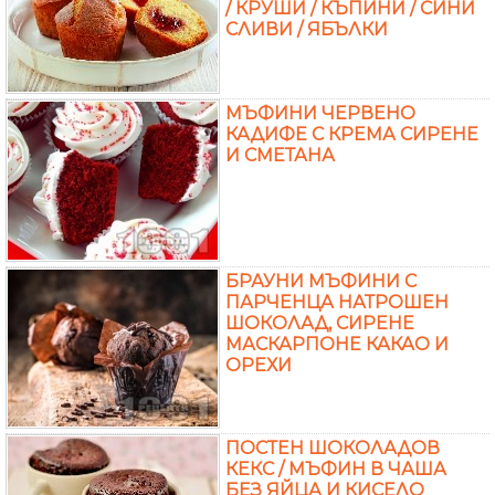
/ КРУШИ / КЪПИНИ / СИНИ
СЛИВИ / ЯБЪЛКИ
МЪФИНИ ЧЕРВЕНО
КАДИФЕ С КРЕМА СИРЕНЕ
И СМЕТАНА
БРАУНИ МЪФИНИ С
ПАРЧЕНЦА НАТРОШЕН
ШОКОЛАД, СИРЕНЕ
МАСКАРПОНЕ КАКАО И
ОРЕХИ
ПОСТЕН ШОКОЛАДОВ
КЕКС / МЪФИН В ЧАША
БЕЗ ЯЙЦА И КИСЕЛО