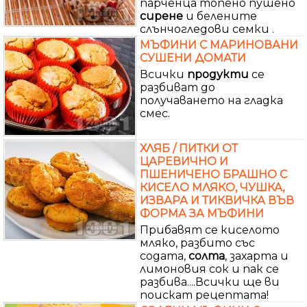
парченца топено пушено
сирене
и белените
слънчогледови семки .
МЪФИНИ С МАРИНОВАНИ
СУШЕНИ ДОМАТИ
Всички
продукти
се
разбиват до
получаването на гладка
смес.
ХЛЯБ / ПИТКИ ОТ
ЦАРЕВИЧНО И
ПШЕНИЧЕНО БРАШНО С
КИСЕЛО МЛЯКО, ЧУШКА,
ИЗВАРА И ТИКВИЧКА ВЪВ
ФОРМА ЗА МЪФИНИ
Прибавят се киселото
мляко, разбито със
содата,
солта
, захарта и
лимоновия сок и пак се
разбива....Всички ще ви
поискат рецептата!