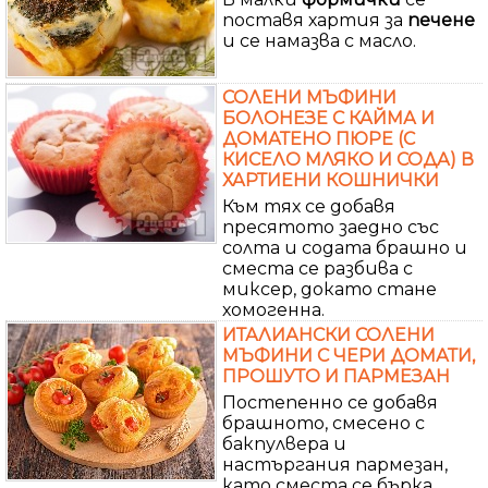
поставя хартия за
печене
и се намазва с масло.
СОЛЕНИ МЪФИНИ
БОЛОНЕЗЕ С КАЙМА И
ДОМАТЕНО ПЮРЕ (С
КИСЕЛО МЛЯКО И СОДА) В
ХАРТИЕНИ КОШНИЧКИ
Към тях се добавя
пресятото заедно със
солта и содата брашно и
сместа се разбива с
миксер, докато стане
хомогенна.
ИТАЛИАНСКИ СОЛЕНИ
МЪФИНИ С ЧЕРИ ДОМАТИ,
ПРОШУТО И ПАРМЕЗАН
Постепенно се добавя
брашното, смесено с
бакпулвера и
настъргания пармезан,
като сместа се бърка.