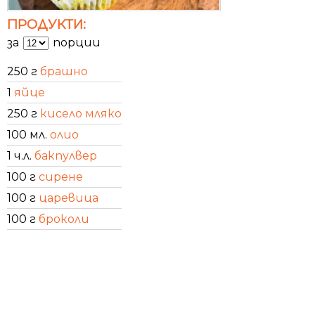
ПРОДУКТИ:
за
порции
250 г
брашно
1
яйце
250 г
кисело мляко
100 мл.
олио
1 ч.л.
бакпулвер
100 г
сирене
100 г
царевица
100 г
броколи