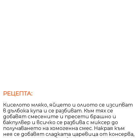
РЕЦЕПТА:
Киселото мляко, яйцето и олиото се изсипват
в дълбока купа и се разбиват. Към тях се
добавят смесените и пресети брашно и
бакпулвер и всичко се разбива с миксер до
получаването на хомогенна смес. Накрая към
нея се добавят сладката царевица от консерва,