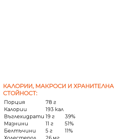
КАЛОРИИ, МАКРОСИ И ХРАНИТЕЛНА
СТОЙНОСТ:
Порция
78 г
Калории
193 кал
Въглехидрати
19 г
39%
Мазнини
11 г
51%
Белтъчини
5 г
11%
Холестерол
26 мг