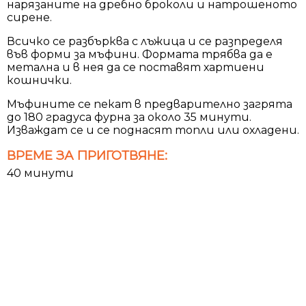
нарязаните на дребно броколи и натрошеното
сирене.
Всичко се разбърква с лъжица и се разпределя
във форми за мъфини. Формата трябва да е
метална и в нея да се поставят хартиени
кошнички.
Мъфините се пекат в предварително загрята
до 180 градуса фурна за около 35 минути.
Изваждат се и се поднасят топли или охладени.
ВРЕМЕ ЗА ПРИГОТВЯНЕ:
40 минути