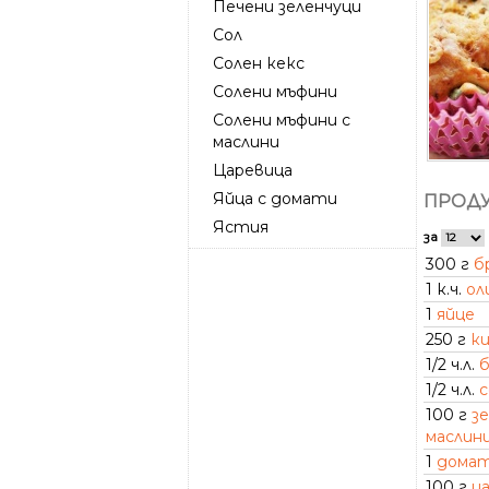
Печени зеленчуци
Сол
Солен кекс
Солени мъфини
Солени мъфини с
маслини
Царевица
Яйца с домати
ПРОДУ
Ястия
за
300 г
б
1 к.ч.
ол
1
яйце
250 г
ки
1/2 ч.л.
б
1/2 ч.л.
с
100 г
з
маслин
1
дома
100 г
ц