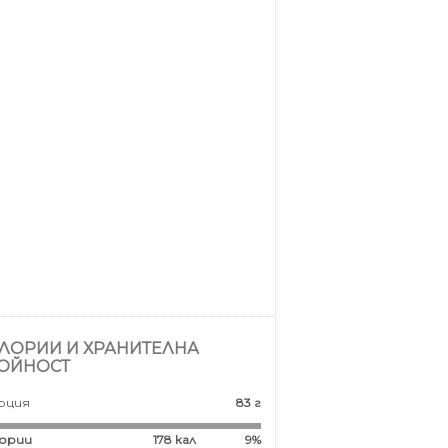
ЛОРИИ И ХРАНИТЕЛНА
ОЙНОСТ
рция
83 г
ории
178
кал
9%