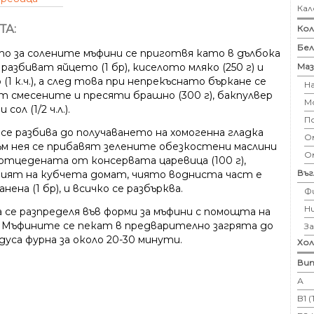
Кал
ТА:
Кол
Бе
о за солените мъфини се приготвя като в дълбока
Маз
 разбиват яйцето (1 бр), киселото мляко (250 г) и
(1 к.ч.), а след това при непрекъснато бъркане се
Н
т смесените и пресяти брашно (300 г), бакпулвер
М
 и сол (1/2 ч.л.).
П
 се разбива до получаването на хомогенна гладка
Ом
Към нея се прибавят зелените обезкостени маслини
О
, отцедената от консервата царевица (100 г),
Въ
ният на кубчета домат, чиято водниста част е
ена (1 бр), и всичко се разбърква.
Ф
Н
 се разпределя във форми за мъфини с помощта на
. Мъфините се пекат в предварително загрята до
З
дуса фурна за около 20-30 минути.
Хо
Вит
А
B1 