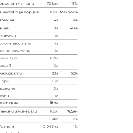
ории от мазнини
72 кал
13%
ичество за порция
Кол.
Макрос%
лтъчини
4
г
9%
нини
8
г
40%
аситени
1
г
ононенаситени
4г
олиненаситени
3г
ега 3,6,9
6.21г
мега 3
0г
глехидрати
23
г
52%
ибри
1.3
г
ишесте
0г
ахари
1г
лестерол
18
мг
амини и минерали
Кол.
%Ден
16мкг
2%
(Тиамин)
0.046мг
4%