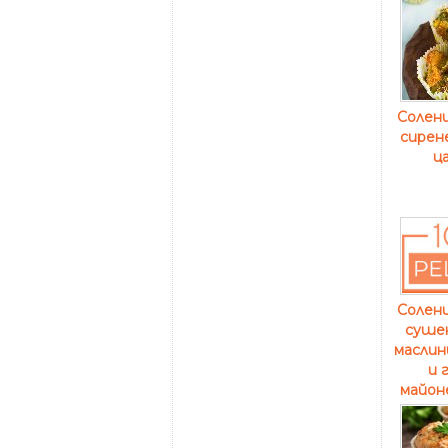
Солени
сирене
ц
Солени
суше
маслин
и 
майоне