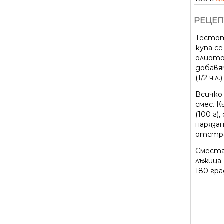
РЕЦЕП
Тестот
купа се
олиото 
добавя
(1/2 ч.л.)
Всичко
смес. 
(100 г)
наряза
отстран
Сместа
лъжица
180 гра