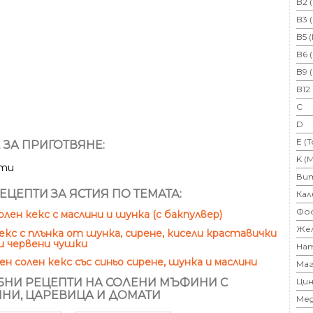
B2 
B3 
B5 
B6 
B9 
B12
C
D
E (
 ЗА ПРИГОТВЯНЕ:
K (
ути
Ви
ЕЦЕПТИ ЗА ЯСТИЯ ПО ТЕМАТА:
Кал
Фо
олен кекс с маслини и шунка (с бакпулвер)
Же
екс с плънка от шунка, сирене, кисели краставички
и червени чушки
На
н солен кекс със синьо сирене, шунка и маслини
Маг
Цин
НИ РЕЦЕПТИ НА СОЛЕНИ МЪФИНИ С
НИ, ЦАРЕВИЦА И ДОМАТИ
Ме