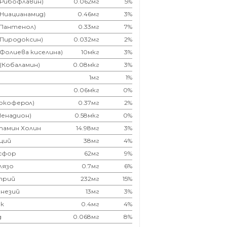
(Рибофлавин)
0.062мг
5%
(Ниацианамид)
0.46мг
3%
(Пантенол)
0.33мг
7%
(Пиродоксин)
0.032мг
2%
(Фолиева киселина)
10мкг
3%
 (Кобаламин)
0.08мкг
3%
1мг
1%
0.06мкг
0%
Токоферoл)
0.37мг
2%
Менадион)
0.58мкг
0%
тамин Холин
14.98мг
3%
ций
38мг
4%
сфор
62мг
9%
лязо
0.7мг
6%
трий
232мг
15%
незий
13мг
3%
к
0.4мг
4%
д
0.068мг
8%