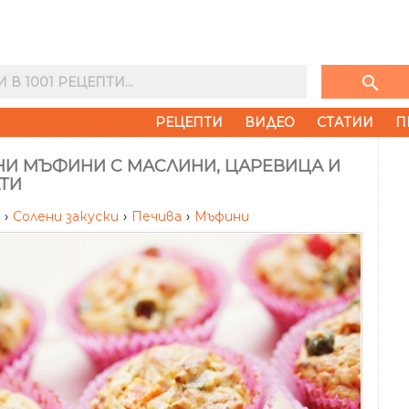
search
РЕЦЕПТИ
ВИДЕО
СТАТИИ
П
НИ МЪФИНИ С МАСЛИНИ, ЦАРЕВИЦА И
ТИ
и
›
Солени закуски
›
Печива
›
Мъфини