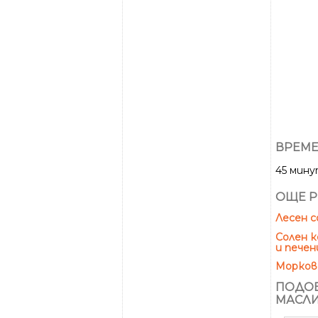
ВРЕМЕ
45 мин
ОЩЕ Р
Лесен с
Солен к
и печен
Моркове
ПОДОБ
МАСЛИ