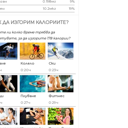
ган
0.198мг
9%
ен
10.2мкг
19%
К ДА ИЗГОРИМ КАЛОРИИТЕ?
те ли колко време трябва да
тувате, за да изгорите 178 калoрии?
ане
Колело
Ски
ч
0:20ч
0:23ч
ци
Плуване
Фитнес
7ч
0:27ч
0:29ч