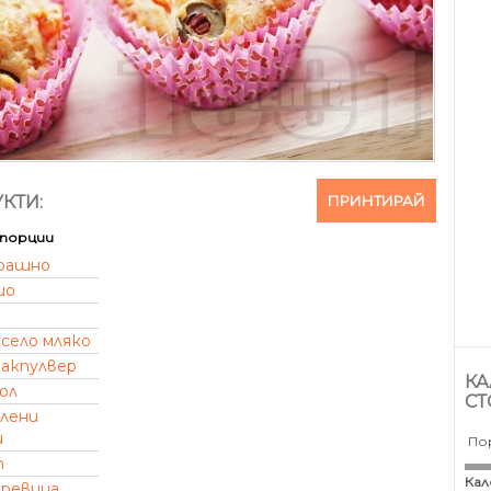
ПРИНТИРАЙ
КТИ:
порции
рашно
ио
село мляко
акпулвер
КА
ол
СТ
елени
и
По
т
Кал
аревица