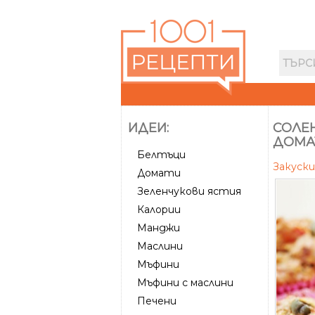
ИДЕИ:
СОЛЕ
ДОМА
Белтъци
Закуск
Домати
Зеленчукови ястия
Калории
Манджи
Маслини
Мъфини
Мъфини с маслини
Печени