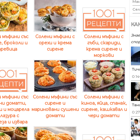
Ман
Сел
КА
Знае
 мъфини със
Солени мъфини с
Солени мъфини с
спор
, броколи и
орехи и крема
гъби, скариди,
аревица
сирене
крема сирене и
моркови
Тич
0:14
Солени мъфини със
Солени мъфини с
 мъфини със
сирене и
киноа, яйца, спанак,
ни домати,
Тан
мариновани сушени
сирене, кашкавал и
и и моцарела
0:2
домати
чери домати
глазура с
за и извара