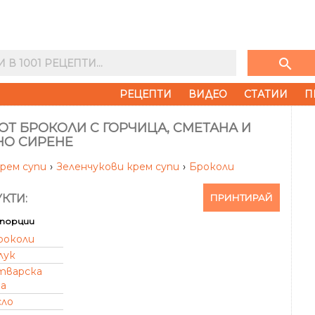
search
РЕЦЕПТИ
ВИДЕО
СТАТИИ
П
ОТ БРОКОЛИ С ГОРЧИЦА, СМЕТАНА И
НО СИРЕНЕ
рем супи
›
Зеленчукови крем супи
›
Броколи
ПРИНТИРАЙ
КТИ:
порции
роколи
лук
тварска
а
сло