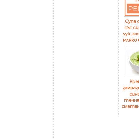
Супа 
със с
лук, м
мляко 
Кре
замраз
син
течна
сметан