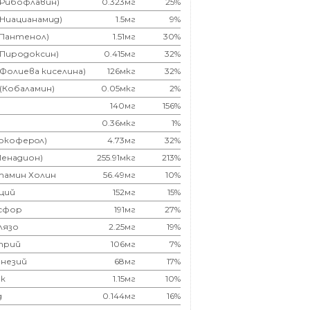
(Рибофлавин)
0.323мг
25%
(Ниацианамид)
1.5мг
9%
(Пантенол)
1.51мг
30%
(Пиродоксин)
0.415мг
32%
(Фолиева киселина)
126мкг
32%
 (Кобаламин)
0.05мкг
2%
140мг
156%
0.36мкг
1%
Токоферoл)
4.73мг
32%
Менадион)
255.91мкг
213%
тамин Холин
56.49мг
10%
ций
152мг
15%
сфор
191мг
27%
лязо
2.25мг
19%
трий
106мг
7%
незий
68мг
17%
к
1.15мг
10%
д
0.144мг
16%