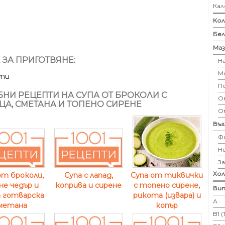
Кал
Кол
Бе
Маз
 ЗА ПРИГОТВЯНЕ:
Н
М
ути
П
НИ РЕЦЕПТИ НА СУПА ОТ БРОКОЛИ С
Ом
ЦА, СМЕТАНА И ТОПЕНО СИРЕНЕ
О
Въ
Ф
Н
З
Хо
Супа от тиквички
от броколи,
Супа с лапад,
с топено сирене,
не чедър и
коприва и сирене
Вит
рикота (извара) и
 готварска
А
копър
метана
B1 