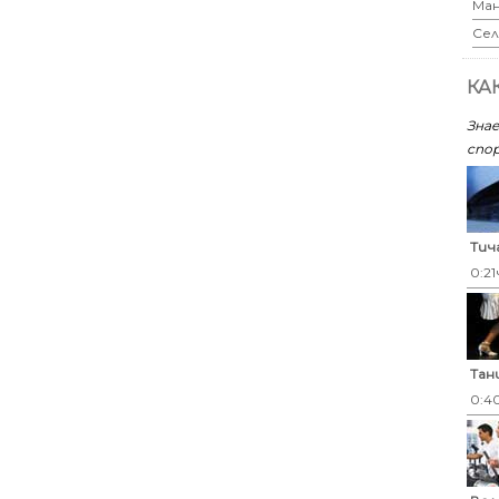
Ман
Сел
КА
Знае
спор
Тич
0:21
Тан
0:4