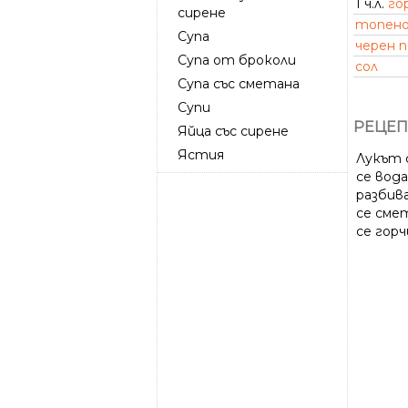
1 ч.л.
го
сирене
топено
Супа
черен 
Супа от броколи
сол
Супа със сметана
Супи
РЕЦЕП
Яйца със сирене
Ястия
Лукът 
се вод
разбива
се сме
се горч