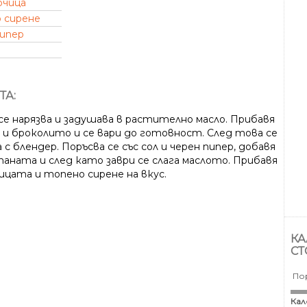
рчица
 сирене
пипер
ТА:
се нарязва и задушава в растително масло. Прибавя
а и броколито и се вари до готовност. След това се
 с блендер. Поръсва се със сол и черен пипер, добавя
таната и след като заври се слага маслото. Прибавя
ицата и топено сирене на вкус.
КА
СТ
По
Кал