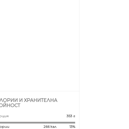
ЛОРИИ И ХРАНИТЕЛНА
ОЙНОСТ
рция
353 г
ории
266
кал
13%