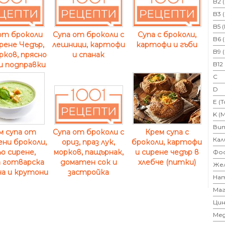
B2 
B3 
B5 
от броколи
Супа от броколи с
Супа с броколи,
B6 
ирене Чедър,
лешници, картофи
картофи и гъби
B9 
орков, прясно
и спанак
B12
и подправки
C
D
E (
K (
Ви
м супа от
Крем супа с
Супа от броколи с
Кал
ени броколи,
броколи, картофи
ориз, праз лук,
ьо сирене,
и сирене чедър в
морков, пащърнак,
Фо
 готварска
хлебче (питки)
доматен сок и
Же
а и крутони
застройка
На
Маг
Цин
Ме