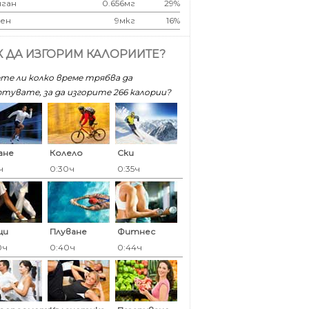
ган
0.656мг
29%
ен
9мкг
16%
К ДА ИЗГОРИМ КАЛОРИИТЕ?
те ли колко време трябва да
тувате, за да изгорите 266 калoрии?
ане
Колело
Ски
ч
0:30ч
0:35ч
ци
Плуване
Фитнес
0ч
0:40ч
0:44ч