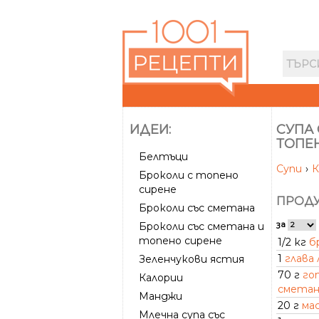
ИДЕИ:
СУПА 
ТОПЕ
Белтъци
Супи
›
К
Броколи с топено
сирене
ПРОДУ
Броколи със сметана
за
Броколи със сметана и
топено сирене
1/2 кг
б
1
глава 
Зеленчукови ястия
70 г
го
Калории
сметан
Манджи
20 г
ма
Млечна супа със