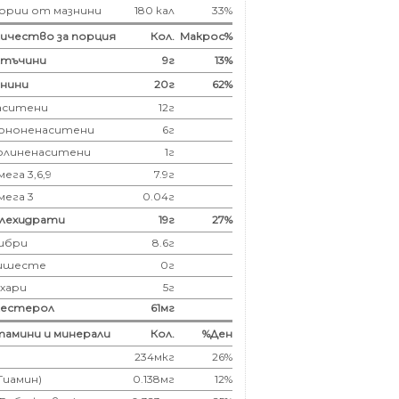
ории от мазнини
180 кал
33%
ичество за порция
Кол.
Макрос%
лтъчини
9
г
13%
нини
20
г
62%
аситени
12
г
ононенаситени
6г
олиненаситени
1г
ега 3,6,9
7.9г
мега 3
0.04г
глехидрати
19
г
27%
ибри
8.6
г
ишесте
0г
ахари
5г
лестерол
61
мг
амини и минерали
Кол.
%Ден
234мкг
26%
(Тиамин)
0.138мг
12%