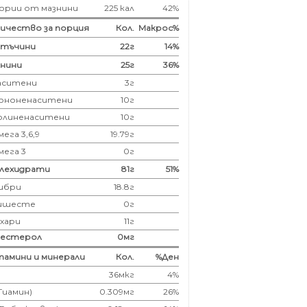
ории от мазнини
225 кал
42%
ичество за порция
Кол.
Макрос%
лтъчини
22
г
14%
нини
25
г
36%
аситени
3
г
ононенаситени
10г
олиненаситени
10г
ега 3,6,9
19.79г
мега 3
0г
глехидрати
81
г
51%
ибри
18.8
г
ишесте
0г
ахари
11г
лестерол
0
мг
амини и минерали
Кол.
%Ден
36мкг
4%
(Тиамин)
0.309мг
26%