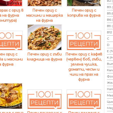
B2 
B3 
грах с ориз в
Печен ориз с
Печен ориз с
B5 
 на фурна
маслини и мащерка
коприва на фурна
B6 
рнитура)
на фурна
B9 
B12
C
D
E (
Печен ориз с гъби
ен ориз с
Печен ориз с кафяв
K (
кладница на фурна
а и маслини
(червен) боб, гъби,
Ви
а фурна
зелена чушка,
домати, чесън и
Кал
чили на прах на
Фо
фурна
Же
На
Маг
Цин
Ме
 пиле с ориз