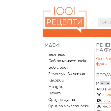
ИДЕИ:
ПЕЧЕН
НА Ф
Белтъци
Основн
Боб по манастирски
фурна
Боб с ориз
Зеленчукови ястия
ПРОДУ
Калории
за
Манджи
400 г
н
Нахут
80 г
ор
Ориз на фурна
120 г
лу
Ориз по манастирски
80 мл.
о