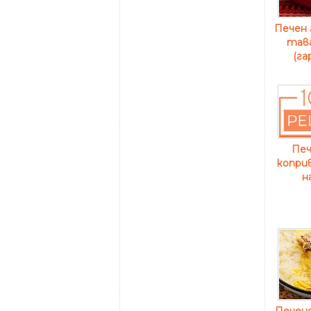
Печен 
тава
(га
Печ
коприв
н
Печено