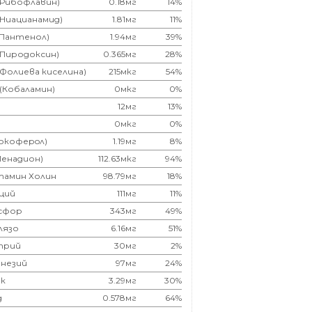
(Рибофлавин)
0.18мг
14%
(Ниацианамид)
1.81мг
11%
(Пантенол)
1.94мг
39%
(Пиродоксин)
0.365мг
28%
(Фолиева киселина)
215мкг
54%
 (Кобаламин)
0мкг
0%
12мг
13%
0мкг
0%
Токоферoл)
1.19мг
8%
Менадион)
112.63мкг
94%
тамин Холин
98.79мг
18%
ций
111мг
11%
сфор
343мг
49%
лязо
6.16мг
51%
трий
30мг
2%
незий
97мг
24%
к
3.29мг
30%
д
0.578мг
64%