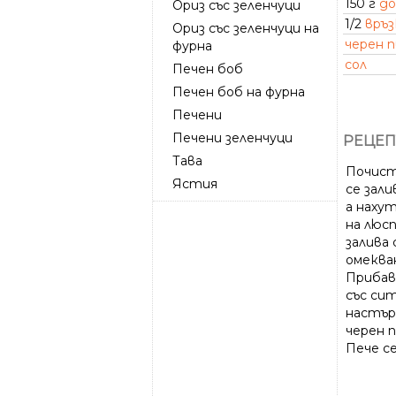
150 г
д
Ориз със зеленчуци
1/2
връз
Ориз със зеленчуци на
черен 
фурна
сол
Печен боб
Печен боб на фурна
Печени
Печени зеленчуци
РЕЦЕП
Тава
Почист
Ястия
се зали
а наху
на люс
залива 
омекван
Прибав
със си
настър
черен п
Пече с