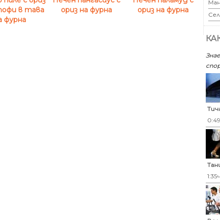
Печен пангасиус с
Печен паламуд с
Ман
тофи в тава
ориз на фурна
ориз на фурна
Сел
а фурна
КА
Знае
спор
Тич
0:4
Тан
1:35