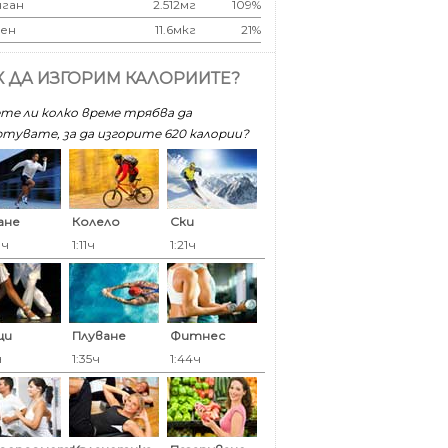
ган
2.512мг
109%
ен
11.6мкг
21%
К ДА ИЗГОРИМ КАЛОРИИТЕ?
те ли колко време трябва да
тувате, за да изгорите 620 калoрии?
ане
Колело
Ски
9ч
1:11ч
1:21ч
ци
Плуване
Фитнес
ч
1:35ч
1:44ч