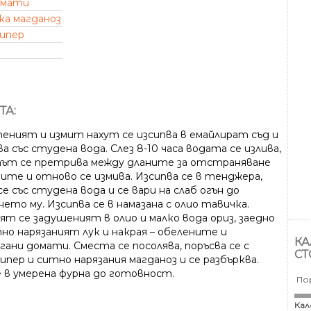
омати
ка магданоз
пипер
ТА:
еният и измит нахут се изсипва в емайлират съд и
ва със студена вода. Слез 8-10 часа водата се излива,
тът се претрива между дланите за отстраняване
пите и отново се измива. Изсипва се в тенджера,
се със студена вода и се вари на слаб огън до
ето му. Изсипва се в намазана с олио тавичка.
ят се задушеният в олио и малко вода ориз, заедно
тно нарязаният лук и накрая – обелените и
КА
гани домати. Сместа се посолява, поръсва се с
СТ
ипер и ситно нарязания магданоз и се разбърква.
е в умерена фурна до готовност.
По
Кал