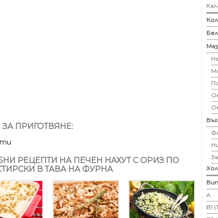
Кал
Кол
Бе
Маз
Н
М
П
Ом
О
Въ
 ЗА ПРИГОТВЯНЕ:
Ф
ути
Н
З
НИ РЕЦЕПТИ НА ПЕЧЕН НАХУТ С ОРИЗ ПО
ТИРСКИ В ТАВА НА ФУРНА
Хо
Вит
А
B1 