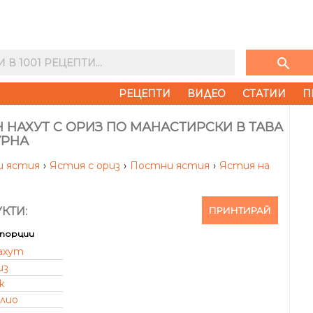
search
РЕЦЕПТИ
ВИДЕО
СТАТИИ
П
 НАХУТ С ОРИЗ ПО МАНАСТИРСКИ В ТАВА
УРНА
и ястия
›
Ястия с ориз
›
Постни ястия
›
Ястия на
ПРИНТИРАЙ
КТИ:
порции
ахут
из
к
лио