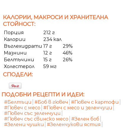
КАЛОРИИ, МАКРОСИ И ХРАНИТЕЛНА
СТОЙНОСТ:
Порция
212 г
Калории
234 кал
Въглехидрати
17 г
29%
Мазнини
12 г
46%
Белтъчини
15 г
26%
Холестерол
59 мг
СПОДЕЛИ:
ПОДОБНИ РЕЦЕПТИ И ИДЕИ:
#Белтъци
#Боб в гювеч
#Гювеч с картофи
#Гювеч с месо
#Гювеч с месо и зеленчуци
#Гювеч със зеленчуци
#Гювеч със свинско месо
#Зелен боб
#Зелени чушки
#Зеленчукови ястия