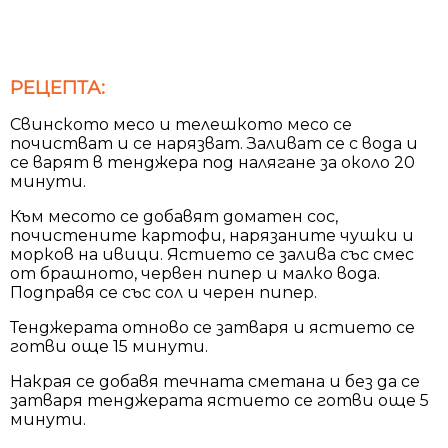
РЕЦЕПТА:
Свинското месо и телешкото месо се
почистват и се нарязват. Заливат се с вода и
се варят в тенджера под налягане за около 20
минути.
Към месото се добавят доматен сос,
почистените картофи, нарязаните чушки и
морков на ивици. Ястието се залива със смес
от брашното, червен пипер и малко вода.
Подправя се със сол и черен пипер.
Тенджерата отново се затваря и ястието се
готви още 15 минути.
Накрая се добавя течната сметана и без да се
затваря тенджерата ястието се готви още 5
минути.