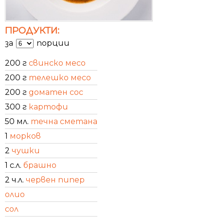
ПРОДУКТИ:
за
порции
200 г
свинско месо
200 г
телешко месо
200 г
доматен сос
300 г
картофи
50 мл.
течна сметана
1
морков
2
чушки
1 с.л.
брашно
2 ч.л.
червен пипер
олио
сол