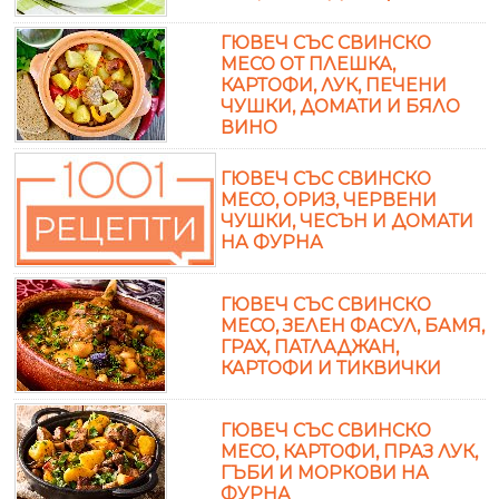
ГЮВЕЧ СЪС СВИНСКО
МЕСО ОТ ПЛЕШКА,
КАРТОФИ, ЛУК, ПЕЧЕНИ
ЧУШКИ, ДОМАТИ И БЯЛО
ВИНО
ГЮВЕЧ СЪС СВИНСКО
МЕСО, ОРИЗ, ЧЕРВЕНИ
ЧУШКИ, ЧЕСЪН И ДОМАТИ
НА ФУРНА
ГЮВЕЧ СЪС СВИНСКО
МЕСО, ЗЕЛЕН ФАСУЛ, БАМЯ,
ГРАХ, ПАТЛАДЖАН,
КАРТОФИ И ТИКВИЧКИ
ГЮВЕЧ СЪС СВИНСКО
МЕСО, КАРТОФИ, ПРАЗ ЛУК,
ГЪБИ И МОРКОВИ НА
ФУРНА