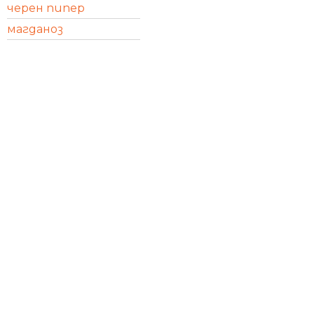
черен пипер
магданоз