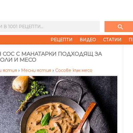
search
РЕЦЕПТИ
ВИДЕО
СТАТИИ
П
Н СОС С МАНАТАРКИ ПОДХОДЯЩ ЗА
ОЛИ И МЕСО
и ястия
›
Месни ястия
›
Сосове към месо