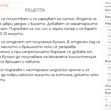
Кал
пипер
РЕЦЕПТА:
Кол
Бе
 се почистват и се нарязват на ситно. Водата се
Маз
да заври заедно с виното. Добавят се манатарките
нът. Поръсват се със сол и черен пипер и се варят
Н
0-25 минути.
М
 се отделят от получения бульон. В отделен съд се
П
а маслото и брашното леко се запържва.
Ом
енно и при непрекъснато бъркане се добавя от
О
я бульон до получаване на желаната консистенция.
Въ
 се връщат и гъбите.
Ф
се подправя с настъргано индийско орехче и се
Н
 да поври няколко минути на котлона, докато леко
ти.
З
Хо
Вит
А
B1 