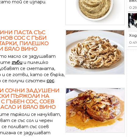
Вел
като той се изпари.
0:2
ИНИ ПАСТА СЪС
Ход
НОВ СОС С ГЪБИ
0:41
ТАРКИ, ПИЛЕШКО
И БЯЛО ВИНО
ято масло се задушават
ните
гъби
и пилешко
..Добавят се сметаната,
и се готви, като се бърка,
 се получи сгъстен
сос
.
КИ СОЧНИ ЗАДУШЕНИ
СКИ ПЪРЖОЛИ НА
 С ГЪБЕН СОС, СОЕВ
МАСЛО И БЯЛО ВИНО
ите пържоли се начукват,
ват се със сол и черен
 се поливат със соев
В тигана се задушават