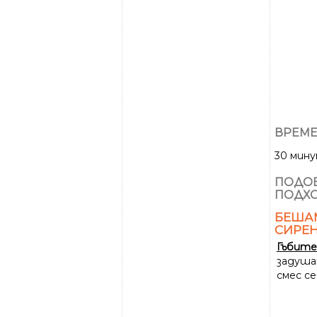
ВРЕМЕ
30 мин
ПОДОБ
ПОДХО
БЕША
СИРЕН
Гъбите
задушав
смес с