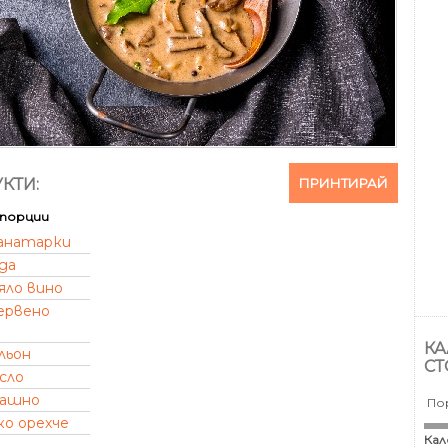
ПРИНТИРАЙ
КТИ:
порции
анатарки
да
яло вино
ервено
КА
льон
СТ
сло
ашно
По
ко орехче
Кал