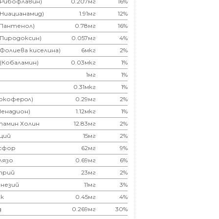
(Рибофлавин)
0.207мг
16%
(Ниацианамид)
1.91мг
12%
(Пантенол)
0.78мг
16%
(Пиродоксин)
0.057мг
4%
(Фолиева киселина)
6мкг
2%
 (Кобаламин)
0.03мкг
1%
1мг
1%
0.31мкг
1%
Токоферoл)
0.29мг
2%
Менадион)
1.12мкг
1%
тамин Холин
12.83мг
2%
ций
15мг
2%
сфор
62мг
9%
лязо
0.69мг
6%
трий
23мг
2%
незий
11мг
3%
к
0.45мг
4%
д
0.269мг
30%