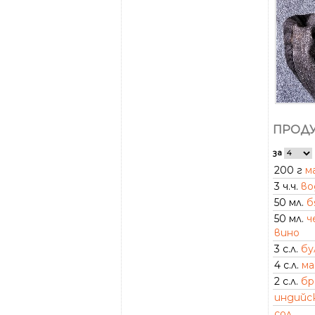
ПРОДУ
за
200 г
м
3 ч.ч.
во
50 мл.
б
50 мл.
ч
вино
3 с.л.
бу
4 с.л.
ма
2 с.л.
бр
индийс
сол