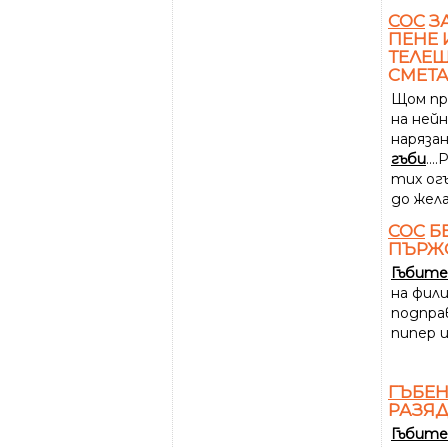
СОС
ЗА
ПЕНЕ 
ТЕЛЕШ
СМЕТА
Щом пр
на ней
наряза
гъби
..
тих ог
до жел
СОС
Б
ПЪРЖ
Гъбите
на филий
подправ
пипер и
ГЪБЕ
РАЗЯД
Гъбите