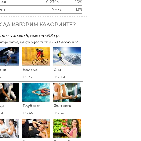
ган
0.234мг
10%
ен
7мкг
13%
К ДА ИЗГОРИМ КАЛОРИИТЕ?
те ли колко време трябва да
тувате, за да изгорите 158 калoрии?
ане
Колело
Ски
ч
0:18ч
0:20ч
ци
Плуване
Фитнес
4ч
0:24ч
0:26ч