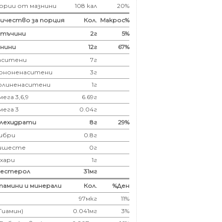
ории от мазнини
108 кал
20%
ичество за порция
Кол.
Макрос%
лтъчини
2
г
5%
нини
12
г
67%
аситени
7
г
ононенаситени
3г
олиненаситени
1г
ега 3,6,9
6.69г
мега 3
0.04г
глехидрати
8
г
29%
ибри
0.8
г
ишесте
0г
ахари
1г
лестерол
31
мг
амини и минерали
Кол.
%Ден
97мкг
11%
(Тиамин)
0.041мг
3%