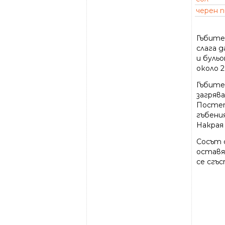
черен 
Гъбите
слага 
и бульо
около 2
Гъбите
загряв
Постеп
гъбени
Накрая
Сосът 
оставя
се сгъс