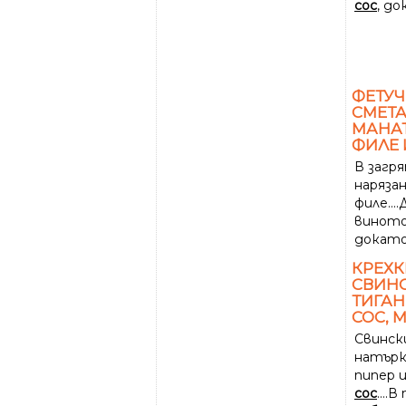
сос
, до
ФЕТУЧ
СМЕТА
МАНА
ФИЛЕ 
В загр
наряза
филе..
виното 
докато
КРЕХ
СВИН
ТИГАН
СОС, 
Свинск
натърк
пипер и
сос
....