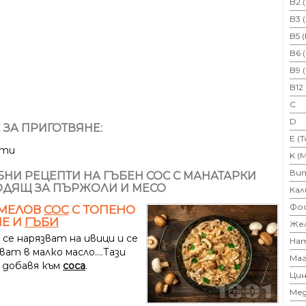
B2 
B3 
B5 
B6 
B9 
B12
C
D
 ЗА ПРИГОТВЯНЕ:
E (
ути
K (
Ви
НИ РЕЦЕПТИ НА ГЪБЕН СОС С МАНАТАРКИ
ДЯЩ ЗА ПЪРЖОЛИ И МЕСО
Кал
Фо
МЕЛОВ
СОС
С ТОПЕНО
Е И
ГЪБИ
Же
се нарязват на ивици и се
На
ат в малко масло....Тази
Маг
е добавя към
соса
.
Цин
Ме