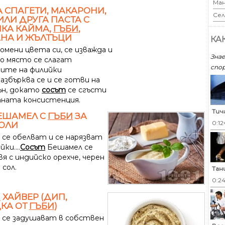
Ман
 СПАГЕТИ, МАКАРОНИ,
Сел
ИЛИ ДРУГА ПАСТА С
КА КАЙМА,
ГЪБИ
,
НА И ЖЪЛТЪЦИ
КА
омени цвета си, се изважда и
Знае
но място се слагат
спор
ните на филийки
..Разбърква се и се готви на
ън, докато
сосът
се сгъсти
аната консистенция.
Тич
ЕШАМЕЛ С
ГЪБИ
ЗА
0:12
ОЛИ
се обелват и се нарязват
ки....
Сосът
Бешамел се
я с индийско орехче, черен
 сол.
Тан
0:2
Н
ХАЙВЕР (ДИП,
КА ОТ
ГЪБИ
)
се задушават в собствен