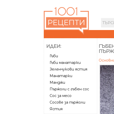
ИДЕИ:
ГЪБЕ
ПЪРЖ
Гъби
Основн
Гъби манатарки
Зеленчукови ястия
Манатарки
Манджи
Пържоли с гъбен сос
Сос за месо
Сосове за пържоли
Ястия