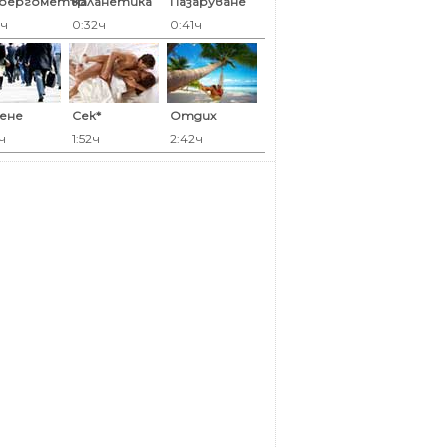
оергометър
Каланетика
Пазаруване
9ч
0:32ч
0:41ч
ене
Сек*
Отдих
ч
1:52ч
2:42ч