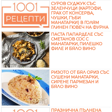
СУРОВ СУДЖУК СЪС
ЗЕЛЕНЧУЦИ (КАРТОФИ,
ГРАХ ОТ КОНСЕРВА,
ЧУШКИ, ГЪБИ
МАНАТАРКИ) В ГОЛЯМ
ГЛИНЕН ГЮВЕЧ НА ФУРНА
ПАСТА ПАПАРДЕЛЕ СЪС
СМЕТАНОВ СОС С
МАНАТАРКИ, ПИЛЕШКО
ФИЛЕ И БЯЛО ВИНО
РИЗОТО ОТ БЯЛ ОРИЗ СЪС
СУШЕНИ МАНАТАРКИ,
СИРЕНЕ ПАРМЕЗАН И
БЯЛО ВИНО
ПРАЗНИЧНА ПЪЛНЕНА