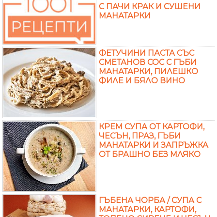
С ПАЧИ КРАК И СУШЕНИ
МАНАТАРКИ
ФЕТУЧИНИ ПАСТА СЪС
СМЕТАНОВ СОС С ГЪБИ
МАНАТАРКИ, ПИЛЕШКО
ФИЛЕ И БЯЛО ВИНО
КРЕМ СУПА ОТ КАРТОФИ,
ЧЕСЪН, ПРАЗ, ГЪБИ
МАНАТАРКИ И ЗАПРЪЖКА
ОТ БРАШНО БЕЗ МЛЯКО
ГЪБЕНА ЧОРБА / СУПА С
МАНАТАРКИ, КАРТОФИ,