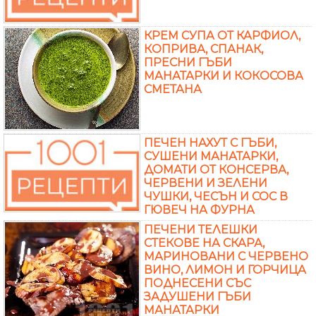
КРЕМ СУПА ОТ КАРФИОЛ,
КОПРИВА, СПАНАК,
ПРЕСНИ ГЪБИ
МАНАТАРКИ И КОКОСОВА
СМЕТАНА
ПЕЧЕН НАХУТ С ГЪБИ,
СУШЕНИ МАНАТАРКИ,
ДОМАТИ ОТ КОНСЕРВА,
ЧЕРВЕНИ И ЗЕЛЕНИ
ЧУШКИ, ЧЕСЪН И СОС В
ГЮВЕЧ НА ФУРНА
ПЕЧЕНИ ТЕЛЕШКИ
СТЕКОВЕ НА СКАРА,
МАРИНОВАНИ С ЧЕРВЕНО
ВИНО, ЛИМОН И ГОРЧИЦА
ПОДНЕСЕНИ СЪС
ЗАДУШЕНИ ГЪБИ
МАНАТАРКИ