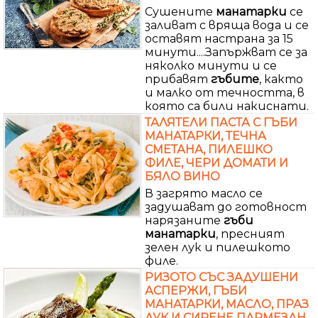
Сушените
манатарки
се
заливат с вряща вода и се
оставят настрана за 15
минути....Запържват се за
няколко минути и се
прибавят
гъбите
, както
и малко от течността, в
която са били накиснати.
ТАЛЯТЕЛИ ПАСТА С ГЪБИ
МАНАТАРКИ, ТЕЧНА
СМЕТАНА, ПИЛЕШКО
ФИЛЕ, ЧЕРИ ДОМАТИ И
БЯЛО ВИНО
В загрято масло се
задушават до готовност
нарязаните
гъби
манатарки
, пресният
зелен лук и пилешкото
филе.
РИЗОТО СЪС ЗАДУШЕНИ
АСПЕРЖИ, ГЪБИ
МАНАТАРКИ, МАСЛО, ПРАЗ
ЛУК И СИРЕНЕ ПАРМЕЗАН