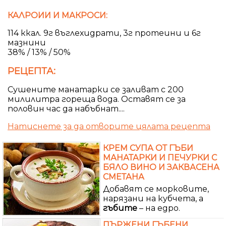
КАЛРОИИ И МАКРОСИ:
114 ккал. 9г въглехидрати, 3г протеини и 6г
мазнини
38% / 13% / 50%
РЕЦЕПТА:
Сушените манатарки се заливат с 200
милилитра гореща вода. Оставят се за
половин час да набъбнат....
Натиснете за да отворите цялата рецепта
КРЕМ СУПА ОТ ГЪБИ
МАНАТАРКИ И ПЕЧУРКИ С
БЯЛО ВИНО И ЗАКВАСЕНА
СМЕТАНА
Добавят се морковите,
нарязани на кубчета, а
гъбите
– на едро.
ПЪРЖЕНИ ГЪБЕНИ