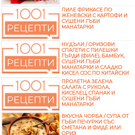
ПИЛЕ ФРИКАСЕ ПО
ЖЕНЕВСКИ С КАРТОФИ И
СУШЕНИ ГЪБИ
МАНАТАРКИ
НУДЪЛИ / ОРИЗОВИ
СПАГЕТИ С ПИЛЕШКИ
ГЪРДИ (ФИЛЕ), БАМБУК,
СУШЕНИ ГЪБИ
МАНАТАРКИ И СЛАДКО
КИСЕЛ СОС ПО КИТАЙСКИ
ПРОЛЕТНА ЗЕЛЕНА
САЛАТА С РУКОЛА,
КИСЕЛЕЦ, СПАНАК И
СУШЕНИ ГЪБИ
МАНАТАРКИ
ВКУСНА ЧОРБА / СУПА ОТ
ГЪБИ ПЕЧУРКИ СЪС
СМЕТАНА И ФИДЕ ИЛИ
ОРИЗ