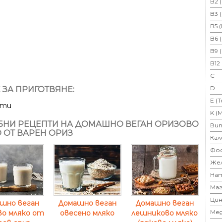
B2 
B3 
B5 
B6 
B9 
B12
C
D
 ЗА ПРИГОТВЯНЕ:
E (
ути
K (
НИ РЕЦЕПТИ НА ДОМАШНО ВЕГАН ОРИЗОВО
Ви
 ОТ ВАРЕН ОРИЗ
Кал
Фо
Же
На
Маг
Цин
шно веган
Домашно веган
Домашно веган
Ме
во мляко от
овесено мляко
лешниково мляко