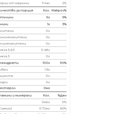
ории от мазнини
9 кал
2%
ичество за порция
Кол.
Макрос%
лтъчини
9
г
9%
нини
1
г
3%
аситени
0
г
ононенаситени
0г
олиненаситени
0г
ега 3,6,9
0.48г
мега 3
0г
глехидрати
100
г
90%
ибри
1.6
г
ишесте
0г
ахари
0г
лестерол
0
мг
амини и минерали
Кол.
%Ден
0мкг
0%
(Тиамин)
0.72мг
60%