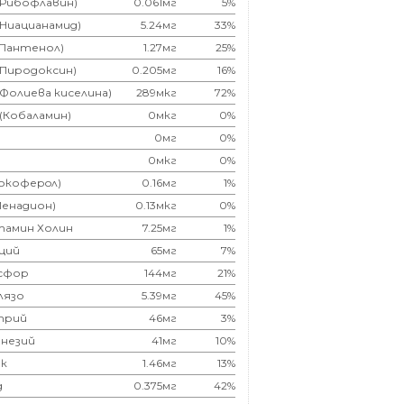
(Рибофлавин)
0.061мг
5%
(Ниацианамид)
5.24мг
33%
(Пантенол)
1.27мг
25%
(Пиродоксин)
0.205мг
16%
(Фолиева киселина)
289мкг
72%
 (Кобаламин)
0мкг
0%
0мг
0%
0мкг
0%
Токоферoл)
0.16мг
1%
Менадион)
0.13мкг
0%
тамин Холин
7.25мг
1%
ций
65мг
7%
сфор
144мг
21%
лязо
5.39мг
45%
трий
46мг
3%
незий
41мг
10%
к
1.46мг
13%
д
0.375мг
42%