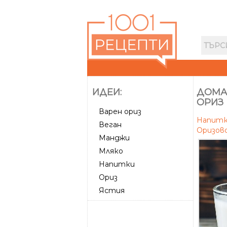
ИДЕИ:
ДОМА
ОРИЗ
Варен ориз
Напит
Веган
Оризов
Манджи
Мляко
Напитки
Ориз
Ястия