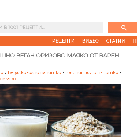
search
РЕЦЕПТИ
ВИДЕО
СТАТИИ
П
ШНО ВЕГАН ОРИЗОВО МЛЯКО ОТ ВАРЕН
ки
›
Безалкохолни напитки
›
Растителни напитки
›
о мляко