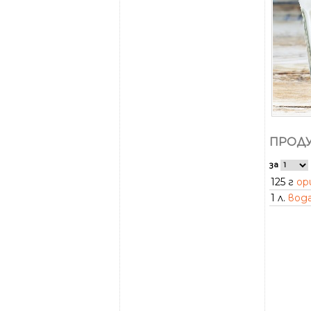
ПРОДУ
за
125 г
ор
1 л.
вод