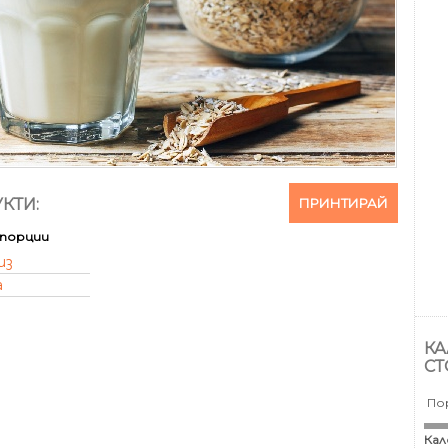
ПРИНТИРАЙ
КТИ:
порции
из
а
КА
СТ
По
Кал