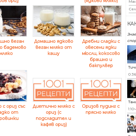
ров ориз
(ядково мляко)
Ман
Сел
КА
Знае
спор
шно веган
Домашно ядково
Дребни сладки с
о бадемово
веган мляко от
овесени ядки
мляко
кашу
мюсли, кокосово
брашно и
бакпулвер
Тич
0:3
Тан
 с ориз със
Диетично мляко с
Оризов пудинг с
1:10
адко от
ориз (с
прясно мляко
ровинки
подсладител и
кафяв ориз)