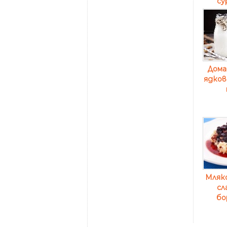
су
Дома
ядков
Мляко
сл
бо