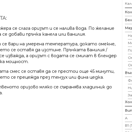
Кал
Кол
ТА:
Бе
Маз
ера се слага оризът и се налива вода. По желание
 се добави пръчка канела или ванилия.
Н
М
 се вари на умерена температура, докато омекне,
оето се оставя да изстине. Пръчката ванилия /
П
се изважда, а оризът с водата се смилат в блендер
Ом
ока мощност.
О
ата смес се оставя да се престои още 45 минути,
Въ
оето се прецежда през тензух или фина цедка.
Ф
веното оризово мляко се съхранява хладилник до
Н
а.
З
Хо
Вит
А
B1 