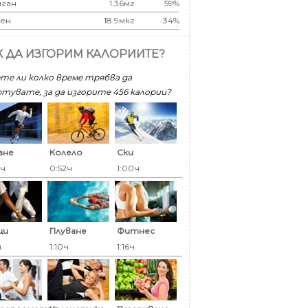
ган
1.36мг
59%
ен
18.9мкг
34%
К ДА ИЗГОРИМ КАЛОРИИТЕ?
те ли колко време трябва да
тувате, за да изгорите 456 калoрии?
ане
Колело
Ски
6ч
0:52ч
1:00ч
ци
Плуване
Фитнес
ч
1:10ч
1:16ч