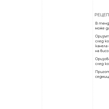
РЕЦЕП
В тендж
може да
Оризът
след к
канела 
на вис
Оризов
след к
Пригот
седмиц