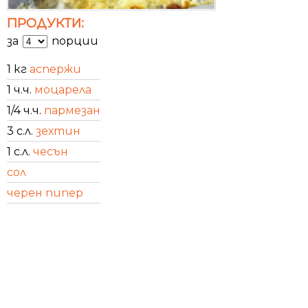
ПРОДУКТИ:
за
порции
1 кг
аспержи
1 ч.ч.
моцарела
1/4 ч.ч.
пармезан
3 с.л.
зехтин
1 с.л.
чесън
сол
черен пипер