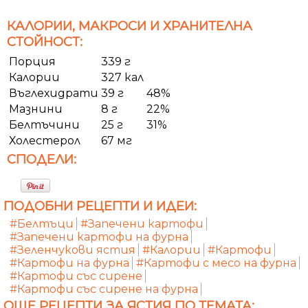
КАЛОРИИ, МАКРОСИ И ХРАНИТЕЛНА
СТОЙНОСТ:
Порция
339 г
Калории
327 кал
Въглехидрати
39 г
48%
Мазнини
8 г
22%
Белтъчини
25 г
31%
Холестерол
67 мг
СПОДЕЛИ:
ПОДОБНИ РЕЦЕПТИ И ИДЕИ:
#Белтъци
#Запечени картофи
#Запечени картофи на фурна
#Зеленчукови ястия
#Калории
#Картофи
#Картофи на фурна
#Картофи с месо на фурна
#Картофи със сирене
#Картофи със сирене на фурна
ОЩЕ РЕЦЕПТИ ЗА ЯСТИЯ ПО ТЕМАТА: