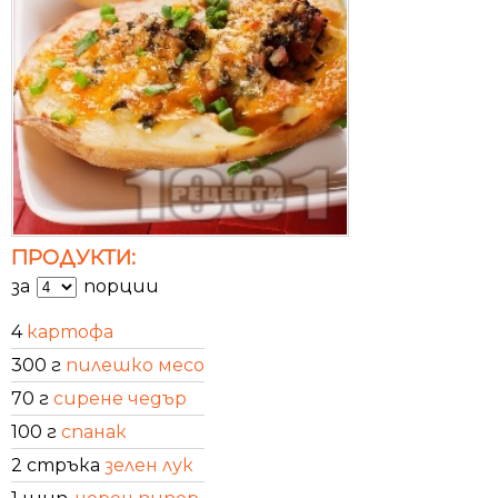
ПРОДУКТИ:
за
порции
4
картофа
300 г
пилешко месо
70 г
сирене чедър
100 г
спанак
2 стръка
зелен лук