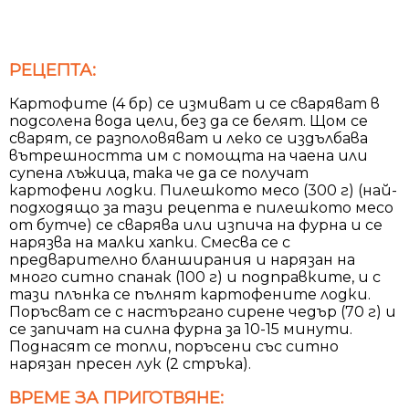
РЕЦЕПТА:
Картофите (4 бр) се измиват и се сваряват в
подсолена вода цели, без да се белят. Щом се
сварят, се разполовяват и леко се издълбава
вътрешността им с помощта на чаена или
супена лъжица, така че да се получат
картофени лодки. Пилешкото месо (300 г) (най-
подходящо за тази рецепта е пилешкото месо
от бутче) се сварява или изпича на фурна и се
нарязва на малки хапки. Смесва се с
предварително бланширания и нарязан на
много ситно спанак (100 г) и подправките, и с
тази плънка се пълнят картофените лодки.
Поръсват се с настъргано сирене чедър (70 г) и
се запичат на силна фурна за 10-15 минути.
Поднасят се топли, поръсени със ситно
нарязан пресен лук (2 стръка).
ВРЕМЕ ЗА ПРИГОТВЯНЕ: