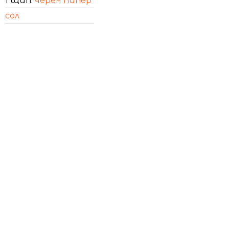
1 щип.
черен пипер
сол