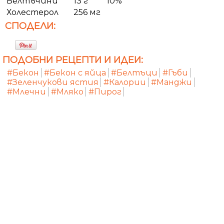
Белтъчини
13 г
10%
Холестерол
256 мг
СПОДЕЛИ:
ПОДОБНИ РЕЦЕПТИ И ИДЕИ:
#Бекон
#Бекон с яйца
#Белтъци
#Гъби
#Зеленчукови ястия
#Калории
#Манджи
#Млечни
#Мляко
#Пирог