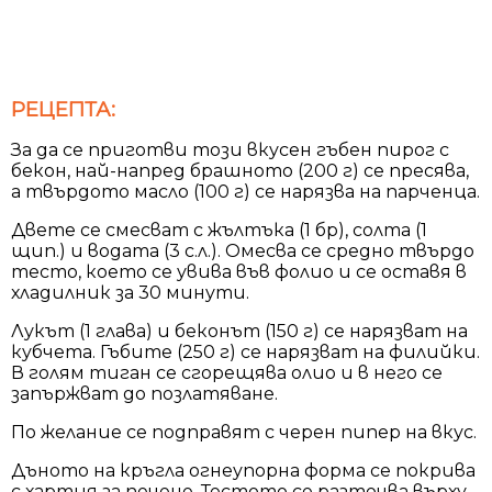
РЕЦЕПТА:
За да се приготви този вкусен гъбен пирог с
бекон, най-напред брашното (200 г) се пресява,
а твърдото масло (100 г) се нарязва на парченца.
Двете се смесват с жълтъка (1 бр), солта (1
щип.) и водата (3 с.л.). Омесва се средно твърдо
тесто, което се увива във фолио и се оставя в
хладилник за 30 минути.
Лукът (1 глава) и беконът (150 г) се нарязват на
кубчета. Гъбите (250 г) се нарязват на филийки.
В голям тиган се сгорещява олио и в него се
запържват до позлатяване.
По желание се подправят с черен пипер на вкус.
Дъното на кръгла огнеупорна форма се покрива
с хартия за печене. Тестото се разточва върху