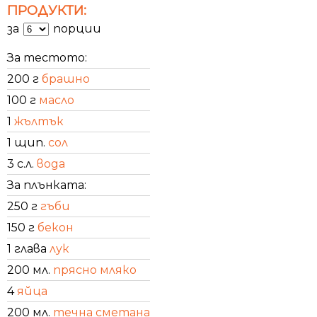
ПРОДУКТИ:
за
порции
За тестото:
200 г
брашно
100 г
масло
1
жълтък
1 щип.
сол
3 с.л.
вода
За плънката:
250 г
гъби
150 г
бекон
1 глава
лук
200 мл.
прясно мляко
4
яйца
200 мл.
течна сметана