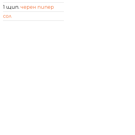
1 щип.
черен пипер
сол