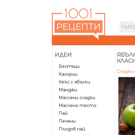
ИДЕИ:
ЯБЪЛК
КЛАС
Белтъци
Сладки
Калории
Кекс с ябълки
Манджи
Маслени сладки
Маслено тесто
Пай
Печени
Плодов пай