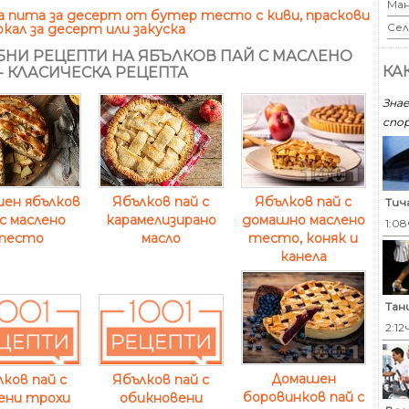
Ман
а пита за десерт от бутер тесто с киви, праскови
Сел
кал за десерт или закуска
НИ РЕЦЕПТИ НА ЯБЪЛКОВ ПАЙ С МАСЛЕНО
КА
 - КЛАСИЧЕСКА РЕЦЕПТА
Знае
спор
ен ябълков
Ябълков пай с
Ябълков пай с
Тич
 с маслено
карамелизирано
домашно маслено
1:08
тесто
масло
тесто, коняк и
канела
Тан
2:12
Домашен
ков пай с
Ябълков пай с
боровинков пай с
ени трохи
обикновени