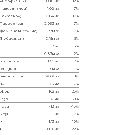
(Рибофлавин)
0.161мг
12%
(Ниацианамид)
1.08мг
7%
(Пантенол)
0.84мг
17%
(Пиродоксин)
0.093мг
7%
(Фолиева киселина)
27мкг
7%
 (Кобаламин)
0.15мкг
6%
3мг
3%
0.83мкг
2%
Токоферoл)
1.05мг
7%
Менадион)
4.91мкг
4%
тамин Холин
59.69мг
11%
ций
70мг
7%
сфор
162мг
23%
лязо
2.51мг
21%
трий
718мг
48%
незий
29мг
7%
к
1.13мг
10%
д
0.196мг
22%