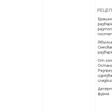
РЕЦЕП
Брашнот
разбърк
разтоп
постеп
Ябълки
Смесват
разбър
От гот
Остана
Разпре
изрязв
сладки
Десерт
фурна.