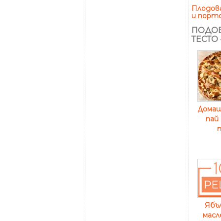
Плодов
и порто
ПОДОБ
ТЕСТО
Домаш
пай
Ябъл
масл