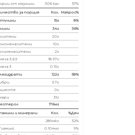
ории от мазнини
306 кал
57%
ичество за порция
Кол.
Макрос%
лтъчини
15
г
8%
нини
34
г
36%
аситени
20
г
ононенаситени
10г
олиненаситени
2г
ега 3,6,9
18.97г
мега 3
0.13г
глехидрати
122
г
58%
ибри
5.7
г
ишесте
0г
ахари
31г
лестерол
176
мг
амини и минерали
Кол.
%Ден
289мкг
32%
(Тиамин)
0.104мг
9%