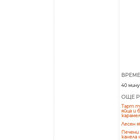
ВРЕМЕ
40 мин
ОЩЕ Р
Тарт та
яйца и
карамел
Лесен я
Печени 
канела 