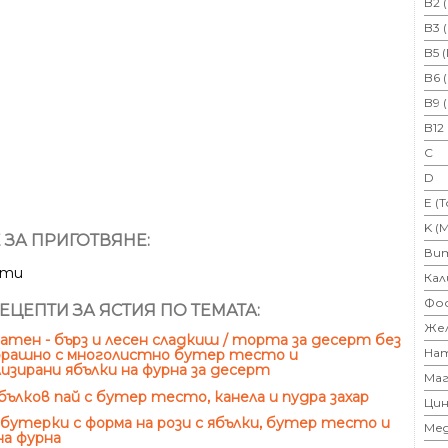
B2 
B3 
B5 
B6 
B9 
B12
C
D
E (
K (
 ЗА ПРИГОТВЯНЕ:
Ви
ути
Кал
Фо
ЕЦЕПТИ ЗА ЯСТИЯ ПО ТЕМАТА:
Же
тен - бърз и лесен сладкиш / торта за десерт без
На
 брашно с многолистно бутер тесто и
изирани ябълки на фурна за десерт
Маг
бълков пай с бутер тесто, канела и пудра захар
Цин
бутерки с форма на рози с ябълки, бутер тесто и
Ме
на фурна