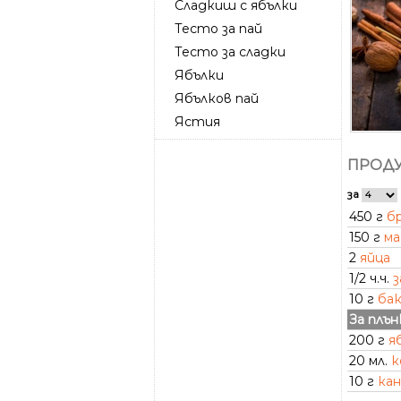
Сладкиш с ябълки
Тесто за пай
Тесто за сладки
Ябълки
Ябълков пай
Ястия
ПРОДУ
за
450 г
б
150 г
ма
2
яйца
1/2 ч.ч.
з
10 г
ба
За плън
200 г
я
20 мл.
к
10 г
кан