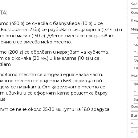
Кал
ТА:
Кол
Бе
о (450 г) се смесва с бакпулвера (10 г) и се
Маз
ва. Яйцата (2 бр) се разбиват със захарта (1/2 ч.ч.) и
еното масло (150 г). Двете смеси се съединяват
Н
енно и се омесва меко тесто.
М
те (200 г) се обелват и нарязват на кубчета.
П
 се с коняка (20 мл.) и канелата (10 г) и се
Ом
кват
О
овото тесто се отделя една малка част.
Въ
лото тесто се разстила във форма за пай.
Ф
деля се плънката. От заделеното тесто се
Н
ат ивички и се оформят като решетка върху
ша.
З
Хо
ът се пече около 25-30 минути на 180 градуса
Вит
А
B1 