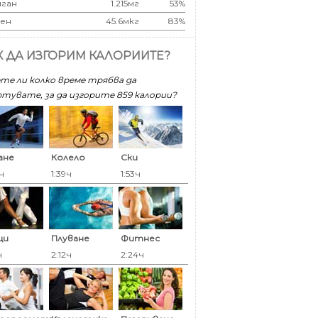
ган
1.215мг
53%
ен
45.6мкг
83%
К ДА ИЗГОРИМ КАЛОРИИТЕ?
те ли колко време трябва да
тувате, за да изгорите 859 калoрии?
ане
Колело
Ски
ч
1:39ч
1:53ч
ци
Плуване
Фитнес
ч
2:12ч
2:24ч