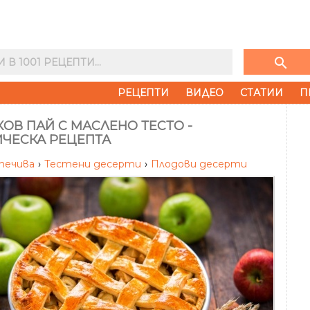
search
РЕЦЕПТИ
ВИДЕО
СТАТИИ
П
ОВ ПАЙ С МАСЛЕНО ТЕСТО -
ИЧЕСКА РЕЦЕПТА
 печива
›
Тестени десерти
›
Плодови десерти