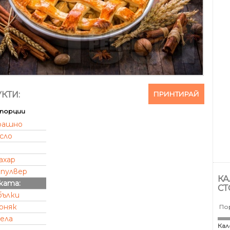
ПРИНТИРАЙ
КТИ:
порции
рашно
сло
ахар
кпулвер
КА
ката:
СТ
бълки
оняк
По
ела
Кал