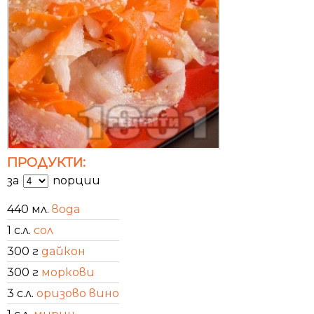
ПРОДУКТИ:
за
порции
440 мл.
вода
1 с.л.
сол
300 г
дайкон
300 г
моркови
3 с.л.
оризово вино