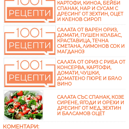
КАРТОФИ, КИНОА, БЕЙБИ
СПАНАК, НАР И СУСАМ С
ДРЕСИНГ ОТ ЗЕХТИН, ОЦЕТ
И КЛЕНОВ СИРОП
САЛАТА ОТ ВАРЕН ОРИЗ,
ДОМАТИ, ПУШЕН КОЛБАС,
КРАСТАВИЦА, ТЕЧНА
СМЕТАНА, ЛИМОНОВ СОК И
МАГДАНОЗ
САЛАТА ОТ ОРИЗ С РИБА ОТ
КОНСЕРВА, КАРТОФИ,
ДОМАТИ, ЧУШКИ,
ДОМАТЕНО ПЮРЕ И БЯЛО
ВИНО
САЛАТА СЪС СПАНАК, КОЗЕ
СИРЕНЕ, ЯГОДИ И ОРЕХИ И
ДРЕСИНГ ОТ МЕД, ЗЕХТИН
И БАЛСАМОВ ОЦЕТ
КОМЕНТАРИ: