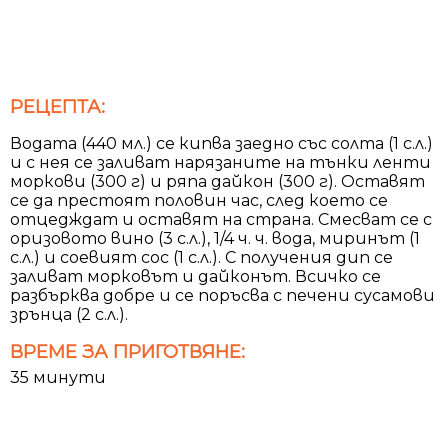
РЕЦЕПТА:
Водата (440 мл.) се кипва заедно със солта (1 с.л.)
и с нея се заливат нарязаните на тънки ленти
моркови (300 г) и ряпа дайкон (300 г). Оставят
се да престоят половин час, след което се
отцедждат и оставят на страна. Смесват се с
оризовото вино (3 с.л.), 1/4 ч. ч. вода, миринът (1
с.л.) и соевият сос (1 с.л.). С получения дип се
заливат морковът и дайконът. Всичко се
разбърква добре и се поръсва с печени сусамови
зрънца (2 с.л.).
ВРЕМЕ ЗА ПРИГОТВЯНЕ:
35 минути