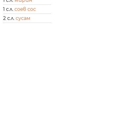
1 с.л.
мирин
1 с.л.
соев сос
2 с.л.
сусам