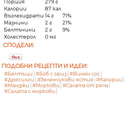
Порция
279 г
Калории
87 кал
Въглехидрати
14 г
71%
Мазнини
2 г
21%
Белтъчини
2 г
9%
Холестерол
0 мг
СПОДЕЛИ:
ПОДОБНИ РЕЦЕПТИ И ИДЕИ:
#Белтъци
#Боб с ориз
#Винен сос
#Дресинги
#Зеленчукови ястия
#Калории
#Манджи
#Моркови
#Салата от ряпа
#Салата с моркови