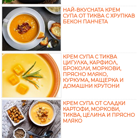
НАЙ-ВКУСНАТА КРЕМ
СУПА ОТ ТИКВА С ХРУПКАВ
БЕКОН ПАНЧЕТА
КРЕМ СУПА С ТИКВА
ЦИГУЛКА, КАРФИОЛ,
БРОКОЛИ, МОРКОВИ,
ПРЯСНО МЛЯКО,
КУРКУМА, МАЩЕРКА И
ДОМАШНИ КРУТОНИ
КРЕМ СУПА ОТ СЛАДКИ
КАРТОФИ, МОРКОВИ,
ТИКВА, ЦЕЛИНА И ПРЯСНО
МЛЯКО