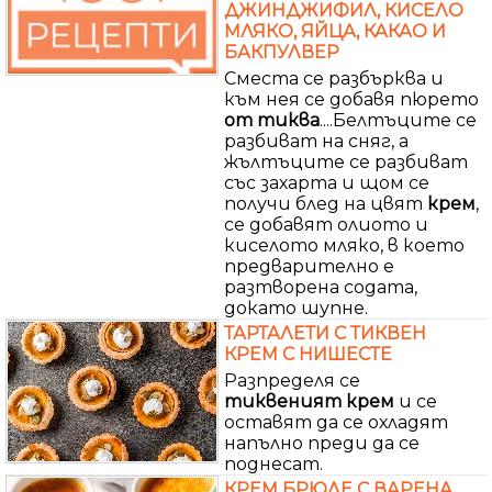
ДЖИНДЖИФИЛ, КИСЕЛО
МЛЯКО, ЯЙЦА, КАКАО И
БАКПУЛВЕР
Сместа се разбърква и
към нея се добавя пюрето
от
тиква
....Белтъците се
разбиват на сняг, а
жълтъците се разбиват
със захарта и щом се
получи блед на цвят
крем
,
се добавят олиото и
киселото мляко, в което
предварително е
разтворена содата,
докато шупне.
ТАРТАЛЕТИ С ТИКВЕН
КРЕМ С НИШЕСТЕ
Разпределя се
тиквеният
крем
и се
оставят да се охладят
напълно преди да се
поднесат.
КРЕМ БРЮЛЕ С ВАРЕНА