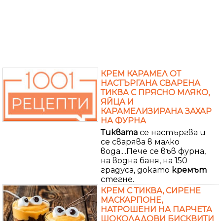
КРЕМ КАРАМЕЛ ОТ
НАСТЪРГАНА СВАРЕНА
ТИКВА С ПРЯСНО МЛЯКО,
ЯЙЦА И
КАРАМЕЛИЗИРАНА ЗАХАР
НА ФУРНА
Тиквата
се настъргва и
се сварява в малко
вода....Пече се във фурна,
на водна баня, на 150
градуса, докато
кремът
стегне.
КРЕМ С ТИКВА, СИРЕНЕ
МАСКАРПОНЕ,
НАТРОШЕНИ НА ПАРЧЕТА
ШОКОЛАДОВИ БИСКВИТИ