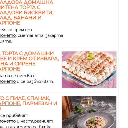
ЛАДОВА ДОМАШНА
ИТЕНА ТОРТА С
ЛАДОВИ БИСКВИТИ,
ЛАД, БАНАНИ И
АРПОНЕ
вя се крем от
понето
, сметаната, захарта
лията.
 ТОРТА С ДОМАШНИ
ВЕ И КРЕМ ОТ ИЗВАРА,
НА И СИРЕНЕ
АРПОНЕ
ата се смесва с
понето
и се разбъркват.
О С ПИЛЕ, СПАНАК,
АРПОНЕ
, ПАРМЕЗАН И
Н
 се прибавят
понето
и настърганият
ан и ризотото се бърка