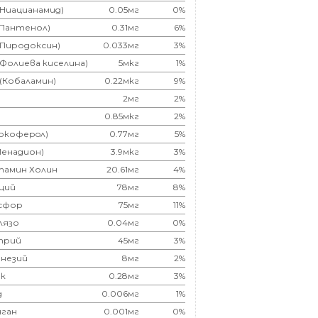
(Ниацианамид)
0.05мг
0%
(Пантенол)
0.31мг
6%
(Пиродоксин)
0.033мг
3%
(Фолиева киселина)
5мкг
1%
 (Кобаламин)
0.22мкг
9%
2мг
2%
0.85мкг
2%
Токоферoл)
0.77мг
5%
Менадион)
3.9мкг
3%
тамин Холин
20.61мг
4%
ций
78мг
8%
сфор
75мг
11%
лязо
0.04мг
0%
трий
45мг
3%
незий
8мг
2%
к
0.28мг
3%
д
0.006мг
1%
ган
0.001мг
0%