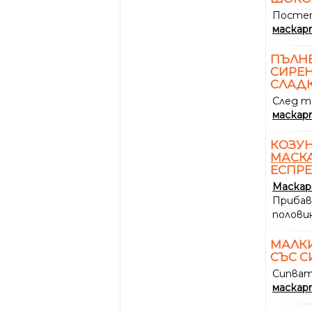
Постеп
маскар
ПЪЛН
СИРЕ
СЛАДК
След т
маскар
КОЗУН
МАСК
ЕСПР
Маска
Прибав
полови
МАЛКИ
СЪС С
Сипват
маскар