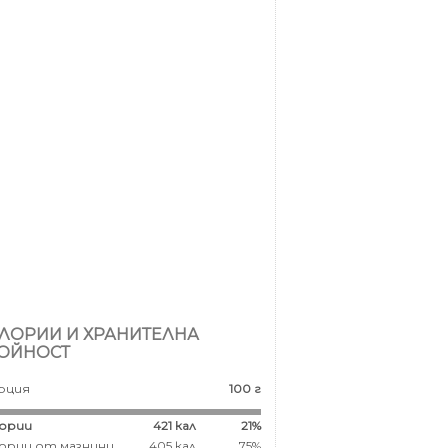
ЛОРИИ И ХРАНИТЕЛНА
ОЙНОСТ
рция
100 г
ории
421
кал
21%
ории от мазнини
405 кал
75%