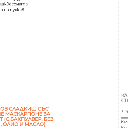
 заквасената
а на пухкав
КА
СТ
КОВ СЛАДКИШ СЪС
По
НЕ
МАСКАРПОНЕ
ЗА
Т (С БАКПУЛВЕР, БЕЗ
Кал
, ОЛИО И МАСЛО)
Кал