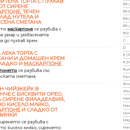
ИТЕНА ТОРТА С ПУХКАВ
B3 
ОТ СИРЕНЕ
АРПОНЕ
, ТЕЧЕН
B5 
ЛАД НУТЕЛА И
B6 
СЕНА СМЕТАНА
B9 
ето
маскарпоне
се разбива с
B12
а захар и заквасената
а до пухкав крем.
C
D
 ЛЕКА ТОРТА С
E (
САНИ И ДОМАШЕН КРЕМ
K (
ЛАДКО И
МАСКАРПОНЕ
Ви
рпонето
се разбива със
рската сметана.
Кал
Фо
Н ЧИЙЗКЕЙК В
Же
НЧЕ С БИСКВИТИ ОРЕО,
На
 СИРЕНЕ ФИЛАДЕЛФИЯ,
О КИСЕЛО МЛЯКО,
Маг
АРПОНЕ
И СЛАДКО ОТ
Цин
ВИНКИ
Ме
сиренето се разбива с
то кисело мляко, сиренето
Ман