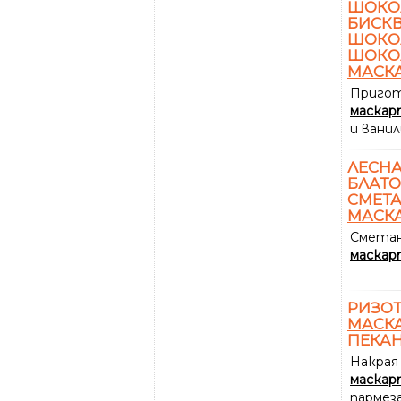
ШОКО
БИСКВ
ШОКО
ШОКО
МАСК
Пригот
маскар
и вани
ЛЕСНА
БЛАТО
СМЕТА
МАСК
Сметан
маскар
РИЗОТ
МАСК
ПЕКА
Накрая
маскар
пармез