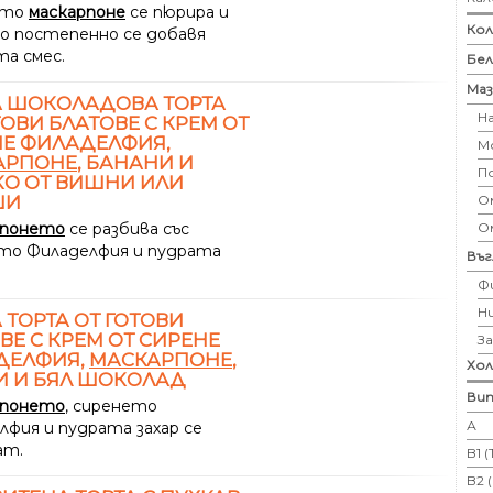
ето
маскарпоне
се пюрира и
Кол
го постепенно се добавя
та смес.
Бе
Маз
А ШОКОЛАДОВА ТОРТА
Н
ТОВИ БЛАТОВЕ С КРЕМ ОТ
Е ФИЛАДЕЛФИЯ,
М
АРПОНЕ
, БАНАНИ И
П
О ОТ ВИШНИ ИЛИ
ШИ
Ом
рпонето
се разбива със
О
то Филаделфия и пудрата
Въ
Ф
Н
 ТОРТА ОТ ГОТОВИ
ВЕ С КРЕМ ОТ СИРЕНЕ
З
ДЕЛФИЯ,
МАСКАРПОНЕ
,
Хо
И И БЯЛ ШОКОЛАД
Вит
рпонето
, сиренето
А
лфия и пудрата захар се
ат.
B1 
B2 