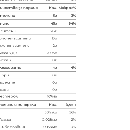
ичество за порция
Кол.
Макрос%
лтъчини
3
г
3%
нини
45
г
94%
аситени
28
г
ононенаситени
13г
олиненаситени
2г
ега 3,6,9
13.03г
мега 3
0г
глехидрати
4
г
4%
ибри
0
г
ишесте
0г
ахари
0г
лестерол
167
мг
амини и минерали
Кол.
%Ден
501мкг
56%
(Тиамин)
0.028мг
2%
(Рибофлавин)
0.134мг
10%