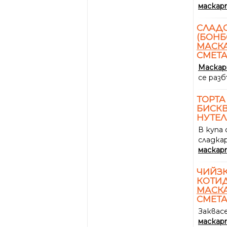
маскар
СЛАД
(БОНБ
МАСК
СМЕТ
Маска
се раз
ТОРТА
БИСКВ
НУТЕЛ
В купа
сладкар
маскар
ЧИЙЗК
КОТИД
МАСК
СМЕТ
Заквас
маскар