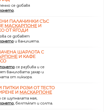
енно се добавя
понето
.
ЕНИ ПАЛАЧИНКИ СЪС
НЕ
МАСКАРПОНЕ
И
О ОТ ЯГОДИ
ова се добавят
понето
и ванилията.
АЧЕНА ШАРЛОТА С
АРПОНЕ
И КАФЕ
ЕСО
рпонето
се разбива и се
ят ваниловата захар и
ната от ликьора.
 ПИТКИ РОЗИ ОТ ТЕСТО
ИРЕНЕ И
МАСКАРПОНЕ
 се шупналата мая,
понето
, белтъкът и солта.