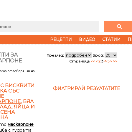
search
РЕЦЕПТИ
ВИДЕО
СТАТИИ
П
ТИ ЗА
Преглед:
Брой:
АРПОНЕ
Страница
<<
<
2
3
4
5
>
>>
тата отговарящи на
 С БИСКВИТИ
ФИЛТРИРАЙ РЕЗУЛТАТИТЕ
КА СЪС
НЕ
АРПОНЕ
, БЯЛ
АД, ЯЙЦА И
АСЕНА
АНА
ето
маскарпоне
бива с пудрата