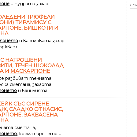
поне
и пудрата захар.
Сел
ОЛЕДЕНИ ТРЮФЕЛИ
ОНИ) ТИРАМИСУ С
АРПОНЕ
, БИШКОТИ И
АНА
рпонето
и ваниловата захар
бъркват.
 С НАТРОШЕНИ
ИТИ, ТЕЧЕН ШОКОЛАД
А И
МАСКАРПОНЕ
 се разбиват течната
ска сметана, захарта,
понето
и ванилията.
ЕЙК СЪС СИРЕНЕ
Ж, СЛАДКО ОТ КАСИС,
АРПОНЕ
, ЗАКВАСЕНА
АНА
ената сметана,
понето
, крема сиренето и