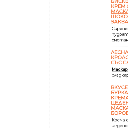
БИСКВ
КРЕМ 
МАСК
ШОКО
ЗАКВА
Сирен
пудрат
сметан
ЛЕСНА
КРОА
СЪС С
Маска
сладка
ВКУСЕ
БУРКА
КРЕМА
ЦЕДЕН
МАСК
БОРО
Крема 
цедено