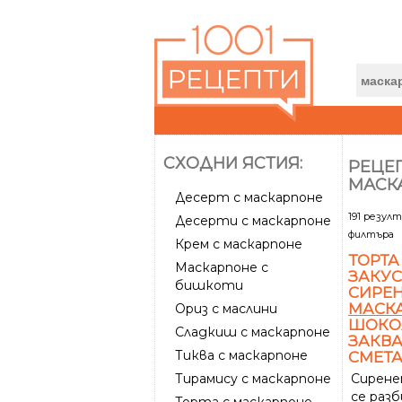
СХОДНИ ЯСТИЯ:
РЕЦЕП
МАСК
Десерт с маскарпоне
191 резул
Десерти с маскарпоне
филтъра
Крем с маскарпоне
ТОРТА
Маскарпоне с
ЗАКУС
бишкоти
СИРЕ
МАСК
Ориз с маслини
ШОКОЛ
Сладкиш с маскарпоне
ЗАКВ
Тиква с маскарпоне
СМЕТ
Тирамису с маскарпоне
Сирен
се раз
Торта с маскарпоне