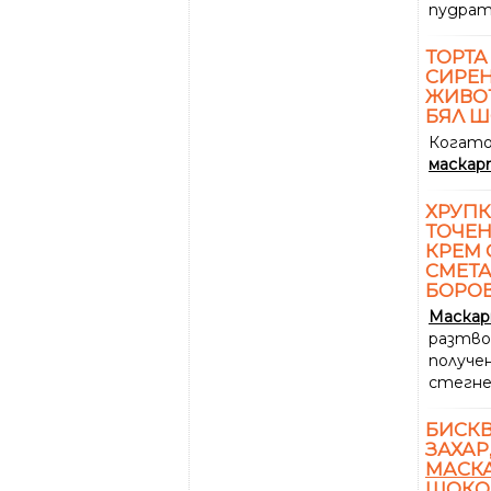
пудрат
ТОРТА
СИРЕ
ЖИВОТ
БЯЛ Ш
Когато
маскар
ХРУП
ТОЧЕН
КРЕМ 
СМЕТА
БОРО
Маска
разтво
получе
стегне
БИСКВ
ЗАХАР
МАСК
ШОКО