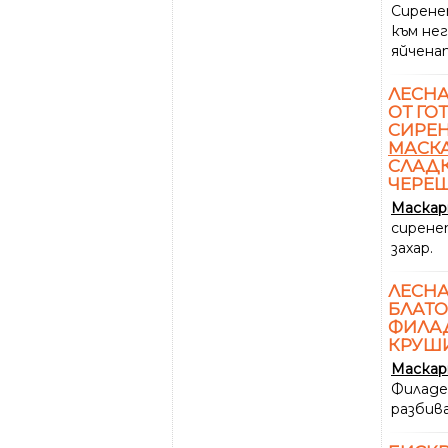
Сирен
към не
яйчена
ЛЕСН
ОТ ГО
СИРЕН
МАСК
СЛАДК
ЧЕРЕ
Маска
сирене
захар.
ЛЕСНА
БЛАТО
ФИЛА
КРУШ
Маска
Филаде
разбив