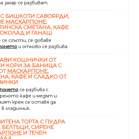
а захар се разбиват.
 С БИШКОТИ САВОЯРДИ,
НЕ
МАСКАРПОНЕ
,
ИНСКА СМЕТАНА, КАФЕ
ОКОЛАД И ГАНАШ
 се сгъсти, се добавя
понето
и отново се разбива.
КАВИ КОШНИЧКИ ОТ
И КОРИ ЗА БАНИЦА С
ОТ
МАСКАРПОНЕ
,
НА, КАФЕ И СЛАДКО ОТ
ВИНКИ
рпонето
се разбива с
реното кафе и медът и
ният крем се оставя да
 в хладилник.
ИТЕНА ТОРТА С ПУДРА
, БЕЛТЪЦИ, СИРЕНЕ
АРПОНЕ
И ТЕЧЕН
ЛАД