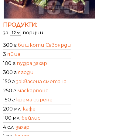
ПРОДУКТИ:
за
порции
300 г
бишкоти Савоярди
3
яйца
100 г
пудра захар
300 г
ягоди
150 г
заквасена сметана
250 г
маскарпоне
150 г
крема сирене
200 мл.
кафе
100 мл.
бейлис
4 с.л.
захар