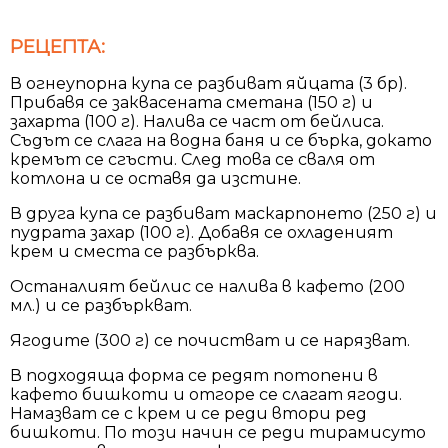
РЕЦЕПТА:
В огнеупорна купа се разбиват яйцата (3 бр).
Прибавя се заквасената сметана (150 г) и
захарта (100 г). Налива се част от бейлиса.
Съдът се слага на водна баня и се бърка, докато
кремът се сгъсти. След това се сваля от
котлона и се оставя да изстине.
В друга купа се разбиват маскарпонето (250 г) и
пудрата захар (100 г). Добавя се охладеният
крем и сместа се разбърква.
Останалият бейлис се налива в кафето (200
мл.) и се разбъркват.
Ягодите (300 г) се почистват и се нарязват.
В подходяща форма се редят потопени в
кафето бишкоти и отгоре се слагат ягоди.
Намазват се с крем и се реди втори ред
бишкоти. По този начин се реди тирамисуто