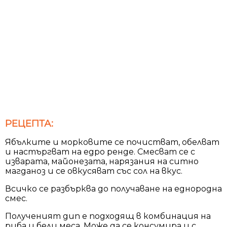
РЕЦЕПТА:
Ябълките и морковите се почистват, обелват
и настъргват на едро ренде. Смесват се с
изварата, майонезата, нарязания на ситно
магданоз и се овкусяват със сол на вкус.
Всичко се разбърква до получаване на еднородна
смес.
Полученият дип е подходящ в комбинация на
риба и бели меса. Може да се консумира и с