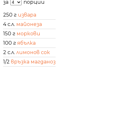
за
порции
250 г
извара
4 с.л.
майонеза
150 г
моркови
100 г
ябълка
2 с.л.
лимонов сок
1/2
връзка магданоз