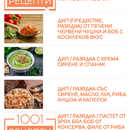
ДИП (ПРЕДЯСТИЕ,
РАЗЯДКА) ОТ ПЕЧЕНИ
ЧЕРВЕНИ ЧУШКИ И БОБ С
БОСИЛЕКОВ ВКУС
ДИП / РАЗЯДКА С КРЕМА
СИРЕНЕ И СПАНАК
ДИП / РАЗЯДКА СЪС
СИРЕНЕ, МАСЛО, ЛУК, РИБА
АНШОА И КАПЕРСИ
ДИП / РАЗЯДКА / ПАСТЕТ ОТ
ЗРЯЛ БЯЛ БОБ ОТ
КОНСЕРВА, ФИЛЕ ОТ РИБА