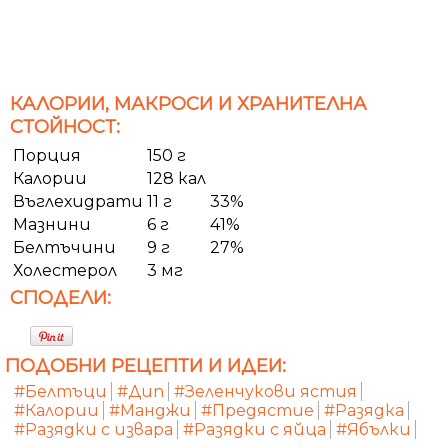
КАЛОРИИ, МАКРОСИ И ХРАНИТЕЛНА
СТОЙНОСТ:
Порция
150 г
Калории
128 кал
Въглехидрати
11 г
33%
Мазнини
6 г
41%
Белтъчини
9 г
27%
Холестерол
3 мг
СПОДЕЛИ:
ПОДОБНИ РЕЦЕПТИ И ИДЕИ:
#Белтъци
#Дип
#Зеленчукови ястия
#Калории
#Манджи
#Предястие
#Разядка
#Разядки с извара
#Разядки с яйца
#Ябълки