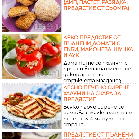
(ДИП, ПАСТЕТ, РАЗЯДКА,
ПРЕДЯСТИЕ ОТ СЬОМГА)
ЛЕКО ПРЕДЯСТИЕ ОТ
ПЪЛНЕНИ ДОМАТИ С
ГЪБИ, МАЙОНЕЗА, ШУНКА
И ЛУК
Доматите се пълнят с
приготвената смес и се
декорират със
стръкчета магданоз.
ЛЕСНО ПЕЧЕНО СИРЕНЕ
ХАЛУМИ НА СКАРА ЗА
ПРЕДЯСТИЕ
Всяко парче сирене се
намазва с малко олио и се
пече по 3-4 минути на
страна.
ПРЕДЯСТИЕ ОТ ПЪЛНЕНИ