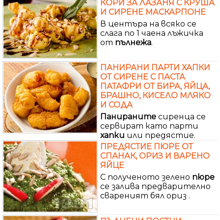
КОРИ ЗА ЛАЗАНЯ С КРУША
И СИРЕНЕ МАСКАРПОНЕ
В центъра на всяко се
слага по 1 чаена лъжичка
от
пълнежа
.
ПАНИРАНИ ПАРТИ ХАПКИ
ОТ СИРЕНЕ С ПАСТА
ПАТАФРИ ОТ БИРА, ЯЙЦА,
БРАШНО, КИСЕЛО МЛЯКО
И СОДА
Панираните
сиренца се
сервират като парти
хапки
или предястие.
ПРЕДЯСТИЕ ПЮРЕ ОТ
СПАНАК, ОРИЗ И ВАРЕНО
ЯЙЦЕ
С полученото зелено
пюре
се залива предварително
свареният бял ориз .