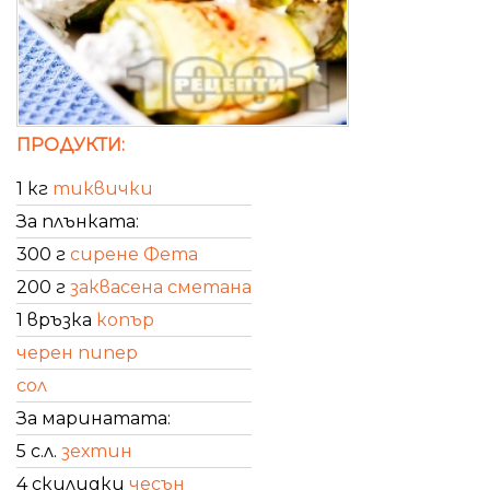
ПРОДУКТИ:
1 кг
тиквички
За плънката:
300 г
сирене Фета
200 г
заквасена сметана
1 връзка
копър
черен пипер
сол
За маринатата:
5 с.л.
зехтин
4 скилидки
чесън