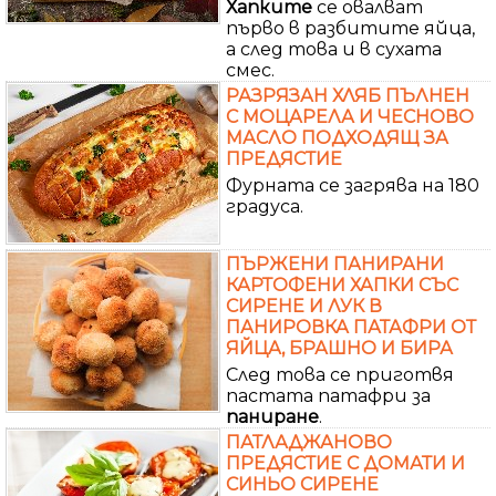
Хапките
се овалват
първо в разбитите яйца,
а след това и в сухата
смес.
РАЗРЯЗАН ХЛЯБ ПЪЛНЕН
С МОЦАРЕЛА И ЧЕСНОВО
МАСЛО ПОДХОДЯЩ ЗА
ПРЕДЯСТИЕ
Фурната се загрява на 180
градуса.
ПЪРЖЕНИ ПАНИРАНИ
КАРТОФЕНИ ХАПКИ СЪС
СИРЕНЕ И ЛУК В
ПАНИРОВКА ПАТАФРИ ОТ
ЯЙЦА, БРАШНО И БИРА
След това се приготвя
пастата патафри за
паниране
.
ПАТЛАДЖАНОВО
ПРЕДЯСТИЕ С ДОМАТИ И
СИНЬО СИРЕНЕ