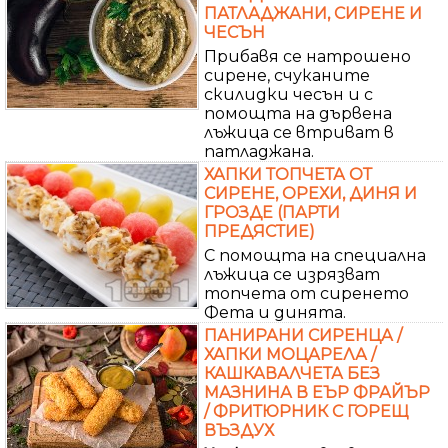
ПАТЛАДЖАНИ, СИРЕНЕ И
ЧЕСЪН
Прибавя се натрошено
сирене, счуканите
скилидки чесън и с
помощта на дървена
лъжица се втриват в
патладжана.
ХАПКИ ТОПЧЕТА ОТ
СИРЕНЕ, ОРЕХИ, ДИНЯ И
ГРОЗДЕ (ПАРТИ
ПРЕДЯСТИЕ)
С помощта на специална
лъжица се изрязват
топчета от сиренето
Фета и динята.
ПАНИРАНИ СИРЕНЦА /
ХАПКИ МОЦАРЕЛА /
КАШКАВАЛЧЕТА БЕЗ
МАЗНИНА В ЕЪР ФРАЙЪР
/ ФРИТЮРНИК С ГОРЕЩ
ВЪЗДУХ