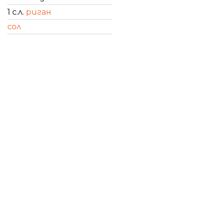
1 с.л.
риган
сол