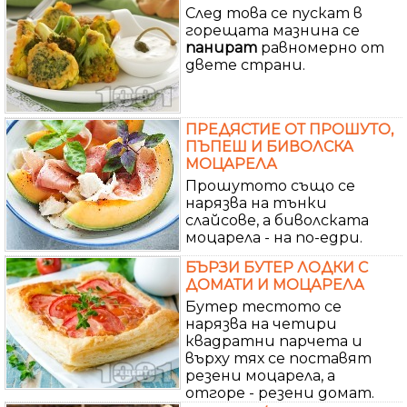
След това се пускат в
горещата мазнина се
панират
равномерно от
двете страни.
ПРЕДЯСТИЕ ОТ ПРОШУТО,
ПЪПЕШ И БИВОЛСКА
МОЦАРЕЛА
Прошутото също се
нарязва на тънки
слайсове, а биволската
моцарела - на по-едри.
БЪРЗИ БУТЕР ЛОДКИ С
ДОМАТИ И МОЦАРЕЛА
Бутер тестото се
нарязва на четири
квадратни парчета и
върху тях се поставят
резени моцарела, а
отгоре - резени домат.