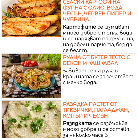
СЕЛСКИ КАРТОФИ НА
ФУРНА С ОЛИО, ВОДА,
ЧЕСЪН, ЧЕРВЕН ПИПЕР И
ЧУБРИЦА
Картофите
се измиват
много добре с топла вода
и се нарязват по дължина,
на дебели парчета, без да
се белят.
РУЛЦА ОТ БУТЕР ТЕСТО С
БЕКОН И КАШКАВАЛ
Завиват се на рула и
краищата се запечатват
с малко вода.
РАЗЯДКА ПАСТЕТ ОТ
ТИКВИЧКИ, ПАТЛАДЖАН,
КОПЪР И ЧЕСЪН
Разядката
се разбърква
много добре и се оставя
за няколко часа в