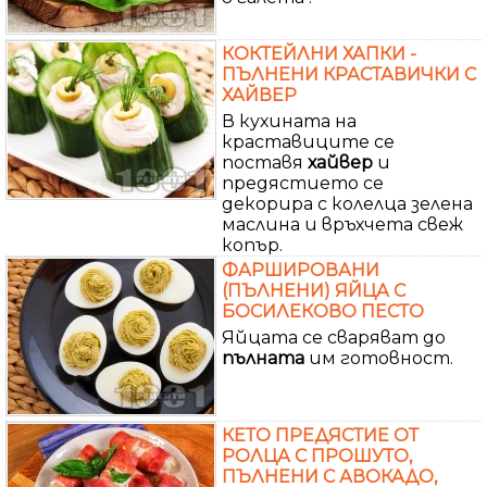
КОКТЕЙЛНИ ХАПКИ -
ПЪЛНЕНИ КРАСТАВИЧКИ С
ХАЙВЕР
В кухината на
краставиците се
поставя
хайвер
и
предястието се
декорира с колелца зелена
маслина и връхчета свеж
копър.
ФАРШИРОВАНИ
(ПЪЛНЕНИ) ЯЙЦА С
БОСИЛЕКОВО ПЕСТО
Яйцата се сваряват до
пълната
им готовност.
КЕТО ПРЕДЯСТИЕ ОТ
РОЛЦА С ПРОШУТО,
ПЪЛНЕНИ С АВОКАДО,