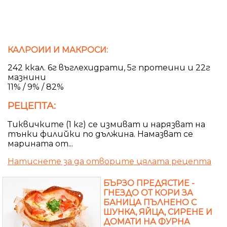
КАЛРОИИ И МАКРОСИ:
242 ккал. 6г въглехидрати, 5г протеини и 22г
мазнини
11% / 9% / 82%
РЕЦЕПТА:
Тиквичките (1 кг) се измиват и нарязват на
тънки филийки по дължина. Намазват се
марината от...
Натиснете за да отворите цялата рецепта
БЪРЗО ПРЕДЯСТИЕ -
ГНЕЗДО ОТ КОРИ ЗА
БАНИЦА ПЪЛНЕНО С
ШУНКА, ЯЙЦА, СИРЕНЕ И
ДОМАТИ НА ФУРНА