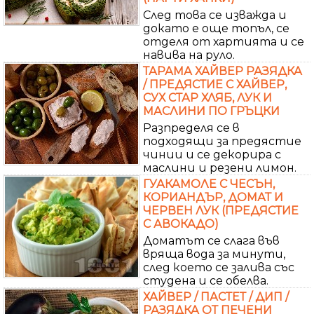
След това се изважда и
докато е още топъл, се
отделя от хартията и се
навива на руло.
ТАРАМА ХАЙВЕР РАЗЯДКА
/ ПРЕДЯСТИЕ С ХАЙВЕР,
СУХ СТАР ХЛЯБ, ЛУК И
МАСЛИНИ ПО ГРЪЦКИ
Разпределя се в
подходящи за предястие
чинии и се декорира с
маслини и резени лимон.
ГУАКАМОЛЕ С ЧЕСЪН,
КОРИАНДЪР, ДОМАТ И
ЧЕРВЕН ЛУК (ПРЕДЯСТИЕ
С АВОКАДО)
Доматът се слага във
вряща вода за минути,
след което се залива със
студена и се обелва.
ХАЙВЕР / ПАСТЕТ / ДИП /
РАЗЯДКА ОТ ПЕЧЕНИ