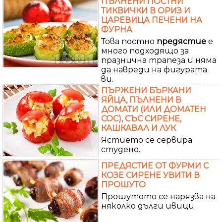
ПЪЛНЕНИ ПОСТНИ
ТИКВИЧКИ В ОРИЗ И
ЦАРЕВИЦА ПЕЧЕНИ НА
ФУРНА
Това постно
предястие
е
много подходящо за
празнична трапеза и няма
да навреди на фигурата
ви.
ПЪРЖЕНИ БЪРКАНИ
ЯЙЦА, ПЪЛНЕНИ В
ДОМАТИ (ИЛИ ДОМАТЕН
СОС), СЪС СИРЕНЕ,
КАШКАВАЛ И ЛУК
Ястието се сервира
студено.
ПРЕДЯСТИЕ ОТ ФУРМИ С
КОЗЕ СИРЕНЕ УВИТИ В
ПРОШУТО
Прошутото се нарязва на
няколко дълги ивици.