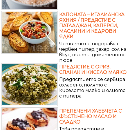
КАПОНАТА – ИТАЛИАНСКА
ЯХНИЯ / ПРЕДЯСТИЕ С
ПАТЛАДЖАН, КАПЕРСИ,
МАСЛИНИ И КЕДРОВИ
ЯДКИ
Ястието се подправя с
червен пипер, захар, сол на
вкус, оцет и доматеното
пюре .
ПРЕДЯСТИЕ С ОРИЗ,
СПАНАК И КИСЕЛО МЛЯКО
Предястието се сервира
охладено, полято с
киселото мляко и олиото
с пипера.
ПРЕПЕЧЕНИ ХЛЕБЧЕТА С
ФЪСТЪЧЕНО МАСЛО И
СЛАДКО
Това предястие е