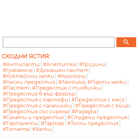
search
СХОДНИ ЯСТИЯ:
#Антипасти
#Апетитка
#Гризини
#Гуакамоле
#Домашен пастет
#Коктейлни хапки
#Кьопоолу
#Лесни предястия
#Лютика
#Парти хапки
#Пастет
#Предястие с тиквички
#Предястия в еър фрайър
#Предястия с картофи
#Предястия с месо
#Предястия с палачинки
#Предястия с яйца
#Предястия със сирена
#Разядка
#Салати и предястия
#Студени предястия
#Тарталети
#Тартар
#Топли предястия
#Топчета
#Хапки