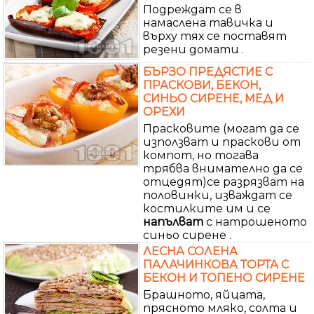
Подреждат се в
намаслена тавичка и
върху тях се поставят
резени домати .
БЪРЗО ПРЕДЯСТИЕ С
ПРАСКОВИ, БЕКОН,
СИНЬО СИРЕНЕ, МЕД И
ОРЕХИ
Прасковите (могат да се
използват и праскови от
компот, но тогава
трябва внимателно да се
отцедят)се разрязват на
половинки, изваждат се
костилките им и се
напълват
с натрошеното
синьо сирене .
ЛЕСНА СОЛЕНА
ПАЛАЧИНКОВА ТОРТА С
БЕКОН И ТОПЕНО СИРЕНЕ
Брашното, яйцата,
прясното мляко, солта и