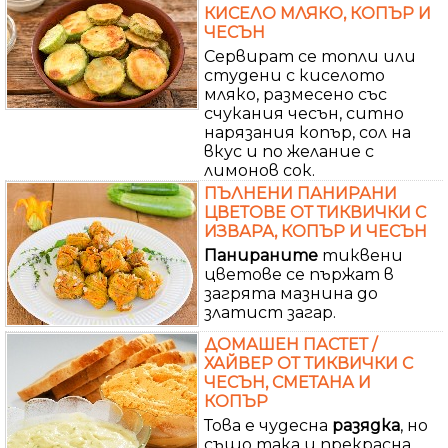
КИСЕЛО МЛЯКО, КОПЪР И
ЧЕСЪН
Сервират се топли или
студени с киселото
мляко, размесено със
счукания чесън, ситно
нарязания копър, сол на
вкус и по желание с
лимонов сок.
ПЪЛНЕНИ ПАНИРАНИ
ЦВЕТОВЕ ОТ ТИКВИЧКИ С
ИЗВАРА, КОПЪР И ЧЕСЪН
Панираните
тиквени
цветове се пържат в
загрята мазнина до
златист загар.
ДОМАШЕН ПАСТЕТ /
ХАЙВЕР ОТ ТИКВИЧКИ С
ЧЕСЪН, СМЕТАНА И
КОПЪР
Това е чудесна
разядка
, но
също така и прекрасна