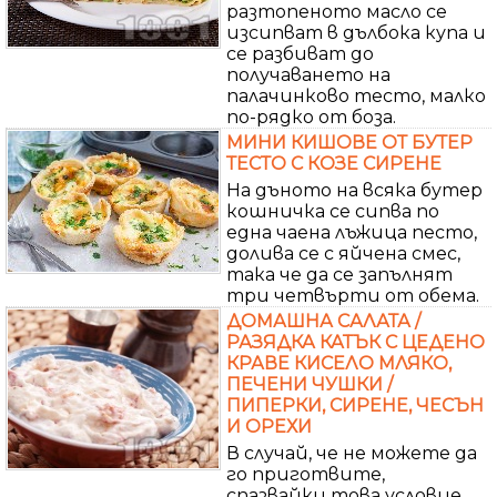
разтопеното масло се
изсипват в дълбока купа и
се разбиват до
получаването на
палачинково тесто, малко
по-рядко от боза.
МИНИ КИШОВЕ ОТ БУТЕР
ТЕСТО С КОЗЕ СИРЕНЕ
На дъното на всяка бутер
кошничка се сипва по
една чаена лъжица песто,
долива се с яйчена смес,
така че да се запълнят
три четвърти от обема.
ДОМАШНА САЛАТА /
РАЗЯДКА КАТЪК С ЦЕДЕНО
КРАВЕ КИСЕЛО МЛЯКО,
ПЕЧЕНИ ЧУШКИ /
ПИПЕРКИ, СИРЕНЕ, ЧЕСЪН
И ОРЕХИ
В случай, че не можете да
го приготвите,
спазвайки това условие,