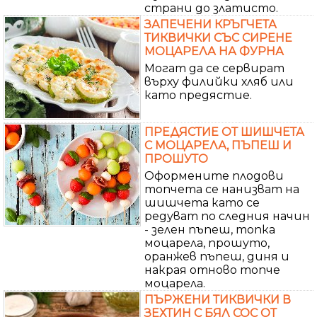
страни до златисто.
ЗАПЕЧЕНИ КРЪГЧЕТА
ТИКВИЧКИ СЪС СИРЕНЕ
МОЦАРЕЛА НА ФУРНА
Могат да се сервират
върху филийки хляб или
като предястие.
ПРЕДЯСТИЕ ОТ ШИШЧЕТА
С МОЦАРЕЛА, ПЪПЕШ И
ПРОШУТО
Оформените плодови
топчета се нанизват на
шишчета като се
редуват по следния начин
- зелен пъпеш, топка
моцарела, прошуто,
оранжев пъпеш, диня и
накрая отново топче
моцарела.
ПЪРЖЕНИ ТИКВИЧКИ В
ЗЕХТИН С БЯЛ СОС ОТ