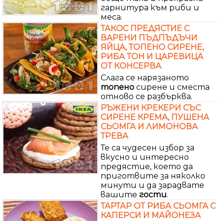
гарнитура към риби и
меса.
ТАКОС ПРЕДЯСТИЕ С
ВАРЕНИ ПЪДПЪДЪЧИ
ЯЙЦА, ТОПЕНО СИРЕНЕ,
РИБА ТОН И ЦАРЕВИЦА
ОТ КОНСЕРВА
Слага се нарязаното
топено
сирене и сместа
отново се разбърква.
РЪЖЕНИ КРЕКЕРИ СЪС
СИРЕНЕ КРЕМА, ПУШЕНА
СЬОМГА И ЛИМОНОВА
ТРЕВА
Те са чудесен избор за
вкусно и интересно
предястие, което да
приготвите за няколко
минути и да зарадвате
вашите
гости
.
ТАРТАР ОТ РИБА СЬОМГА С
КАПЕРСИ И МАЙОНЕЗА