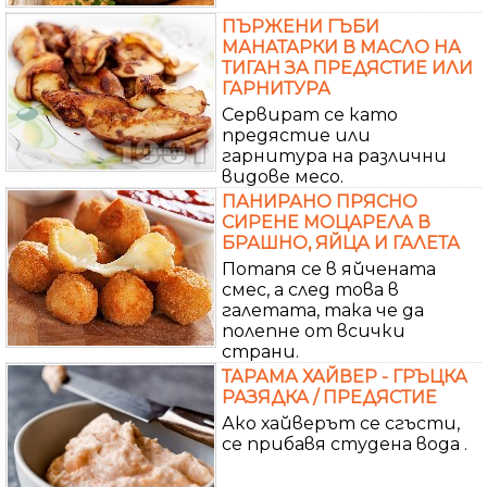
ПЪРЖЕНИ ГЪБИ
МАНАТАРКИ В МАСЛО НА
ТИГАН ЗА ПРЕДЯСТИЕ ИЛИ
ГАРНИТУРА
Сервират се като
предястие или
гарнитура на различни
видове месо.
ПАНИРАНО ПРЯСНО
СИРЕНЕ МОЦАРЕЛА В
БРАШНО, ЯЙЦА И ГАЛЕТА
Потапя се в яйчената
смес, а след това в
галетата, така че да
полепне от всички
страни.
ТАРАМА ХАЙВЕР - ГРЪЦКА
РАЗЯДКА / ПРЕДЯСТИЕ
Ако хайверът се сгъсти,
се прибавя студена вода .