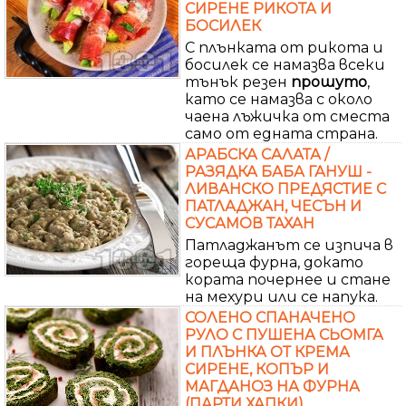
СИРЕНЕ РИКОТА И
БОСИЛЕК
С плънката от рикота и
босилек се намазва всеки
тънък резен
прошуто
,
като се намазва с около
чаена лъжичка от сместа
само от едната страна.
АРАБСКА САЛАТА /
РАЗЯДКА БАБА ГАНУШ -
ЛИВАНСКО ПРЕДЯСТИЕ С
ПАТЛАДЖАН, ЧЕСЪН И
СУСАМОВ ТАХАН
Патладжанът се изпича в
гореща фурна, докато
кората почернее и стане
на мехури или се напука.
СОЛЕНО СПАНАЧЕНО
РУЛО С ПУШЕНА СЬОМГА
И ПЛЪНКА ОТ КРЕМА
СИРЕНЕ, КОПЪР И
МАГДАНОЗ НА ФУРНА
(ПАРТИ ХАПКИ)