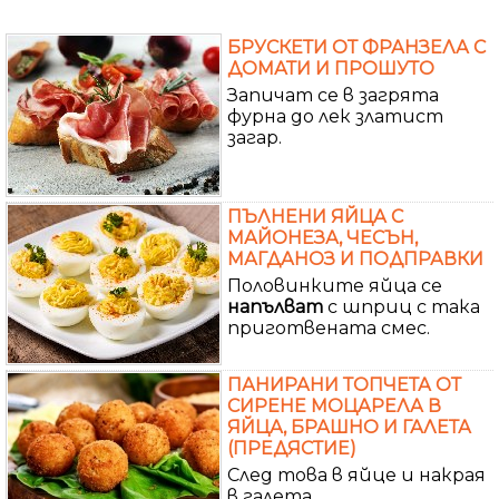
БРУСКЕТИ ОТ ФРАНЗЕЛА С
ДОМАТИ И ПРОШУТО
Запичат се в загрята
фурна до лек златист
загар.
ПЪЛНЕНИ ЯЙЦА С
МАЙОНЕЗА, ЧЕСЪН,
МАГДАНОЗ И ПОДПРАВКИ
Половинките яйца се
напълват
с шприц с така
приготвената смес.
ПАНИРАНИ ТОПЧЕТА ОТ
СИРЕНЕ МОЦАРЕЛА В
ЯЙЦА, БРАШНО И ГАЛЕТА
(ПРЕДЯСТИЕ)
След това в яйце и накрая
в галета .