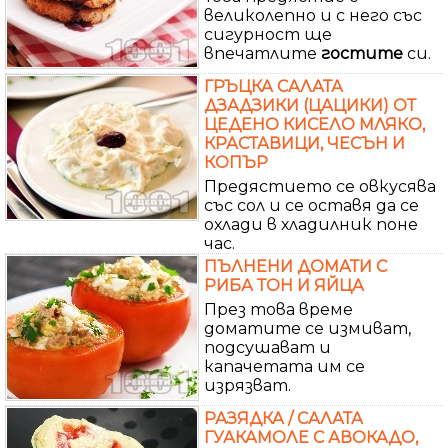
великолепно и с него със
сигурност ще
впечатлите
гостите
си.
ГРЪЦКА САЛАТА
ДЗАДЗИКИ (ЦАЦИКИ) ОТ
ЦЕДЕНО КИСЕЛО МЛЯКО,
КРАСТАВИЦИ, ЧЕСЪН И
КОПЪР
Предястието се овкусява
със сол и се оставя да се
охлади в хладилник поне
час.
ПЪЛНЕНИ ДОМАТИ С
РИБА ТОН И ЯЙЦА
През това време
доматите се измиват,
подсушават и
капачетата им се
изрязват.
РАЗЯДКА / САЛАТА
ГУАКАМОЛЕ С АВОКАДО,