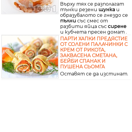
Върху тях се разполагат
тънки резени
шунка
и
образувалото се гнездо се
пълни
със смес от
разбити яйца със
сирене
и кубчета пресен домат .
ПАРТИ ХАПКИ ПРЕДЯСТИЕ
ОТ СОЛЕНИ ПАЛАЧИНКИ С
КРЕМ ОТ РИКОТА,
ЗАКВАСЕНА СМЕТАНА,
БЕЙБИ СПАНАК И
ПУШЕНА СЬОМГА
Оставят се да изстинат.