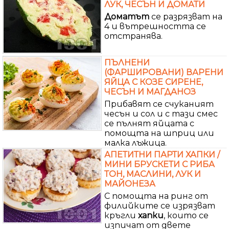
ЛУК, ЧЕСЪН И ДОМАТИ
Доматът
се разрязват на
4 и вътрешността се
отстранява.
ПЪЛНЕНИ
(ФАРШИРОВАНИ) ВАРЕНИ
ЯЙЦА С КОЗЕ СИРЕНЕ,
ЧЕСЪН И МАГДАНОЗ
Прибавят се счуканият
чесън и сол и с тази смес
се пълнят яйцата с
помощта на шприц или
малка лъжица.
АПЕТИТНИ ПАРТИ ХАПКИ /
МИНИ БРУСКЕТИ С РИБА
ТОН, МАСЛИНИ, ЛУК И
МАЙОНЕЗА
С помощта на ринг от
филийките се изрязват
кръгли
хапки
, които се
изпичат от двете