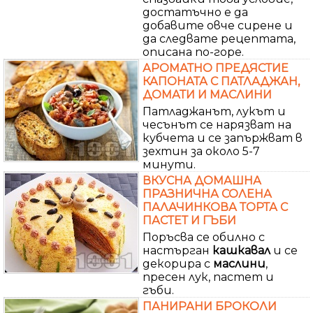
достатъчно е да
добавите овче сирене и
да следвате рецептата,
описана по-горе.
АРОМАТНО ПРЕДЯСТИЕ
КАПОНАТА С ПАТЛАДЖАН,
ДОМАТИ И МАСЛИНИ
Патладжанът, лукът и
чесънът се нарязват на
кубчета и се запържват в
зехтин за около 5-7
минути.
ВКУСНА ДОМАШНА
ПРАЗНИЧНА СОЛЕНА
ПАЛАЧИНКОВА ТОРТА С
ПАСТЕТ И ГЪБИ
Поръсва се обилно с
настърган
кашкавал
и се
декорира с
маслини
,
пресен лук, пастет и
гъби.
ПАНИРАНИ БРОКОЛИ