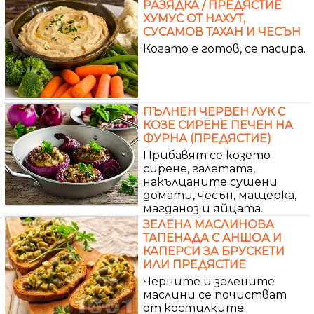
РАЗЯДКА / ПРЕДЯСТИЕ
ХУМУС ОТ НАХУТ,
СУСАМОВ ТАХАН И ЧЕСЪН
Когато е готов, се пасира.
ПЪЛНЕН ЧЕРВЕН ЛУК С
КОЗЕ СИРЕНЕ ПЕЧЕН НА
ФУРНА (ПРЕДЯСТИЕ)
Прибавят се козето
сирене, галетата,
накълцаните сушени
домати, чесън, мащерка,
магданоз и яйцата.
ЗЕЛЕНА МАСЛИНОВА
ТАПЕНАДА С АНШОА И
КАПЕРСИ ЗА БРУСКЕТИ
ИЛИ ПРЕДЯСТИЕ
Черните и зелените
маслини се почистват
от костилките.