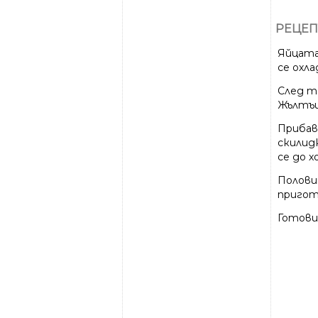
РЕЦЕП
Яйцата
се охла
След т
Жълтъц
Прибав
скилидк
се до 
Полови
пригот
Готови