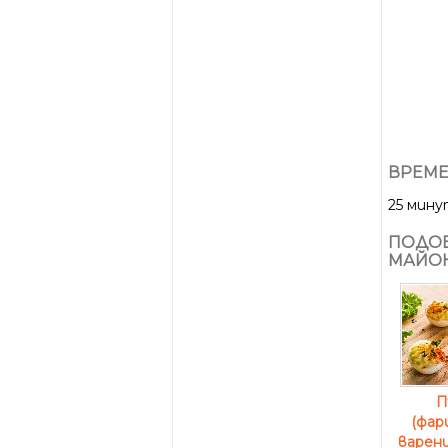
ВРЕМЕ
25 мин
ПОДОБ
МАЙОН
П
(фар
варени