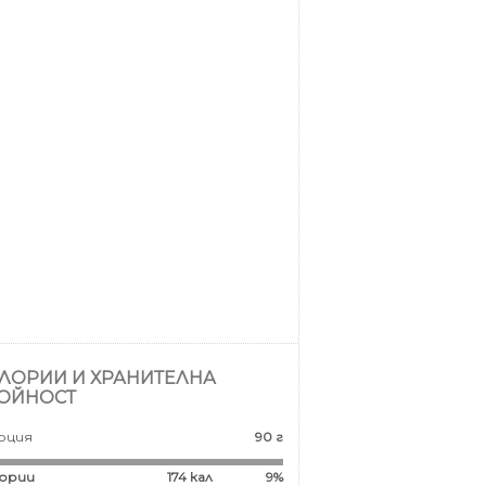
ЛОРИИ И ХРАНИТЕЛНА
ОЙНОСТ
рция
90 г
ории
174
кал
9%