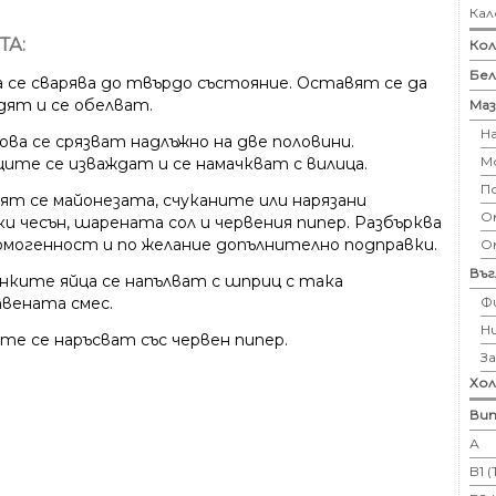
Кал
ТА:
Кол
Бе
 се сварява до твърдо състояние. Оставят се да
дят и се обелват.
Маз
Н
ова се срязват надлъжно на две половини.
М
ите се изваждат и се намачкват с вилица.
П
ят се майонезата, счуканите или нарязани
Ом
и чесън, шарената сол и червения пипер. Разбърква
хомогенност и по желание допълнително подправки.
О
Въ
нките яйца се напълват с шприц с така
Ф
вената смес.
Н
те се наръсват със червен пипер.
З
Хо
Вит
А
B1 