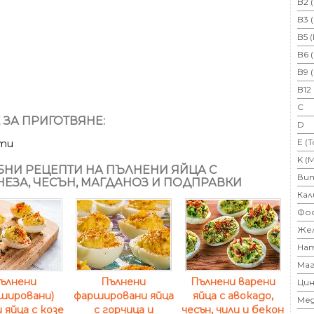
B2 
B3 
B5 
B6 
B9 
B12
C
 ЗА ПРИГОТВЯНЕ:
D
E (
ути
K (
НИ РЕЦЕПТИ НА ПЪЛНЕНИ ЯЙЦА С
Ви
ЕЗА, ЧЕСЪН, МАГДАНОЗ И ПОДПРАВКИ
Кал
Фо
Же
На
Маг
ълнени
Пълнени
Пълнени варени
Цин
шировани)
фаршировани яйца
яйца с авокадо,
Ме
 яйца с козе
с горчица и
чесън, чили и бекон