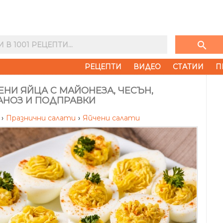
search
РЕЦЕПТИ
ВИДЕО
СТАТИИ
П
НИ ЯЙЦА С МАЙОНЕЗА, ЧЕСЪН,
АНОЗ И ПОДПРАВКИ
и
›
Празнични салати
›
Яйчени салати