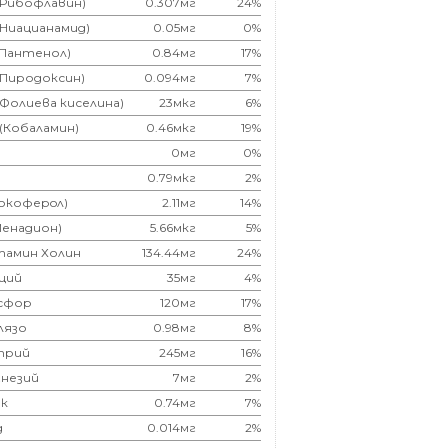
(Рибофлавин)
0.307мг
24%
(Ниацианамид)
0.05мг
0%
(Пантенол)
0.84мг
17%
(Пиродоксин)
0.094мг
7%
(Фолиева киселина)
23мкг
6%
 (Кобаламин)
0.46мкг
19%
0мг
0%
0.79мкг
2%
Токоферoл)
2.11мг
14%
Менадион)
5.66мкг
5%
тамин Холин
134.44мг
24%
ций
35мг
4%
сфор
120мг
17%
лязо
0.98мг
8%
трий
245мг
16%
незий
7мг
2%
к
0.74мг
7%
д
0.014мг
2%