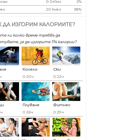
ган
0.041мг
2%
ен
20.9мкг
38%
К ДА ИЗГОРИМ КАЛОРИИТЕ?
те ли колко време трябва да
тувате, за да изгорите 174 калoрии?
ане
Колело
Ски
ч
0:20ч
0:22ч
ци
Плуване
Фитнес
6ч
0:26ч
0:29ч