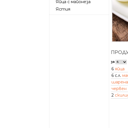
Яйца с майонеза
Ястия
ПРОДУ
за
6
яйца
6 с.л.
ма
шарена
червен
2
скили