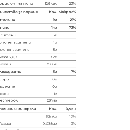
ории от мазнини
126 кал
23%
ичество за порция
Кол.
Макрос%
лтъчини
9
г
21%
нини
14
г
73%
аситени
3
г
ононенаситени
4г
олиненаситени
5г
ега 3,6,9
9.2г
мега 3
0.03г
глехидрати
3
г
7%
ибри
0
г
ишесте
0г
ахари
1г
лестерол
281
мг
амини и минерали
Кол.
%Ден
92мкг
10%
(Тиамин)
0.035мг
3%