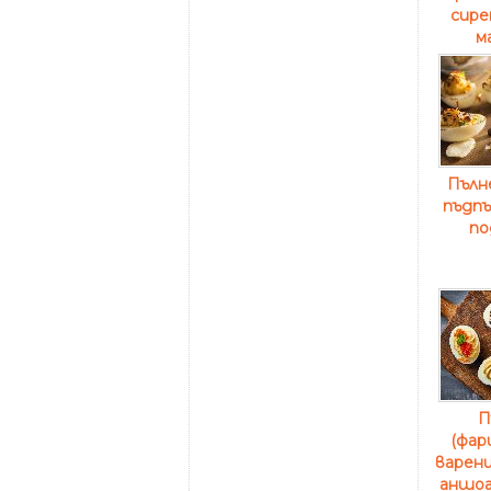
сире
м
Пълн
пъдпъ
по
П
(фар
варени
аншоа