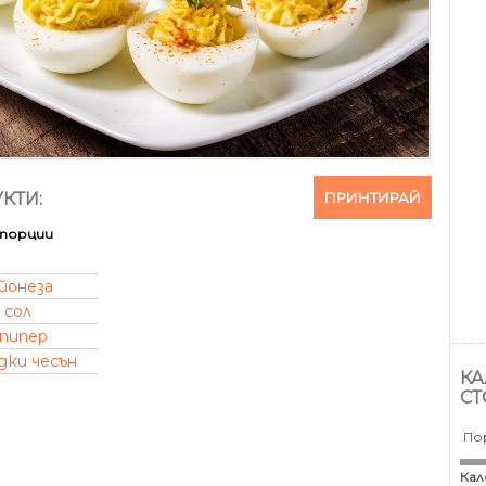
ПРИНТИРАЙ
КТИ:
порции
йонеза
 сол
 пипер
дки чесън
КА
СТ
По
Кал