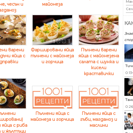
Ман
не, чесън и
майонеза
Сел
агданоз
КА
Знае
спор
ени варени
Фаршировани яйца
Пълнени варени
дъчи яйца с
пълнени с майонеза
яйца с майонезена
дправки
и горчица
салата с шунка и
Тич
кисели
0:13
краставички
Тан
0:2
ълнени
Пълнени яйца с
Пълнени яйца с
шировани)
майонеза и горчица
гъби, магданоз и
 яйца с риба
маслини
 и жълтъци