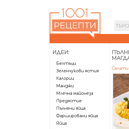
ИДЕИ:
ПЪЛНЕ
МАГД
Белтъци
Салат
Зеленчукови ястия
Калории
Манджи
Млечна майонеза
Предястие
Пълнени яйца
Фаршировани яйца
Яйца