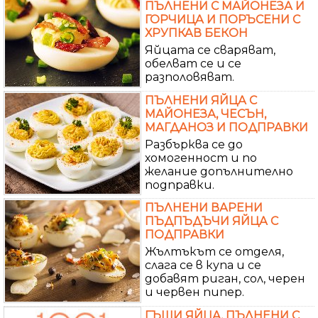
ПЪЛНЕНИ С МАЙОНЕЗА И
ГОРЧИЦА И ПОРЪСЕНИ С
ХРУПКАВ БЕКОН
Яйцата се сваряват,
обелват се и се
разполовяват.
ПЪЛНЕНИ ЯЙЦА С
МАЙОНЕЗА, ЧЕСЪН,
МАГДАНОЗ И ПОДПРАВКИ
Разбърква се до
хомогенност и по
желание допълнително
подправки.
ПЪЛНЕНИ ВАРЕНИ
ПЪДПЪДЪЧИ ЯЙЦА С
ПОДПРАВКИ
Жълтъкът се отделя,
слага се в купа и се
добавят риган, сол, черен
и червен пипер.
ГЪШИ ЯЙЦА, ПЪЛНЕНИ С