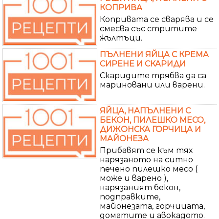
КОПРИВА
Копривата се сварява и се
смесва със стритите
жълтъци.
ПЪЛНЕНИ ЯЙЦА С КРЕМА
СИРЕНЕ И СКАРИДИ
Скаридите трябва да са
мариновани или варени.
ЯЙЦА, НАПЪЛНЕНИ С
БЕКОН, ПИЛЕШКО МЕСО,
ДИЖОНСКА ГОРЧИЦА И
МАЙОНЕЗА
Прибавят се към тях
нарязаното на ситно
печено пилешко месо (
може и варено ),
нарязаният бекон,
подправките,
майонезата, горчицата,
доматите и авокадото.