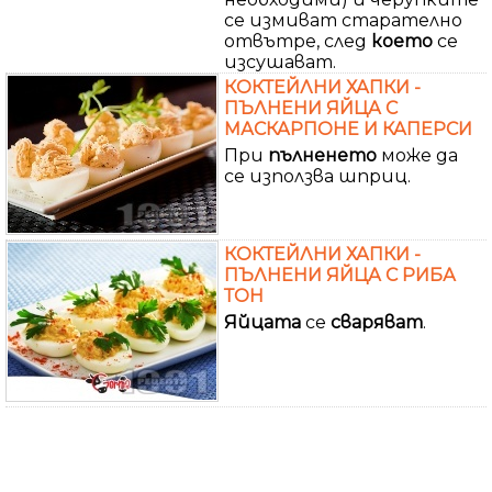
се измиват старателно
отвътре, след
което
се
изсушават.
КОКТЕЙЛНИ ХАПКИ -
ПЪЛНЕНИ ЯЙЦА С
МАСКАРПОНЕ И КАПЕРСИ
При
пълненето
може да
се използва шприц.
КОКТЕЙЛНИ ХАПКИ -
ПЪЛНЕНИ ЯЙЦА С РИБА
ТОН
Яйцата
се
сваряват
.