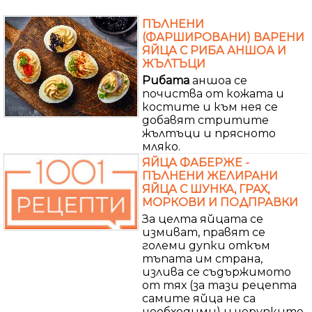
ПЪЛНЕНИ
(ФАРШИРОВАНИ) ВАРЕНИ
ЯЙЦА С РИБА АНШОА И
ЖЪЛТЪЦИ
Рибата
аншоа се
почиства от кожата и
костите и към нея се
добавят стритите
жълтъци и прясното
мляко.
ЯЙЦА ФАБЕРЖЕ -
ПЪЛНЕНИ ЖЕЛИРАНИ
ЯЙЦА С ШУНКА, ГРАХ,
МОРКОВИ И ПОДПРАВКИ
За целта яйцата се
измиват, правят се
големи дупки откъм
тъпата им страна,
излива се съдържимото
от тях (за тази рецепта
самите яйца не са
необходими) и черупките