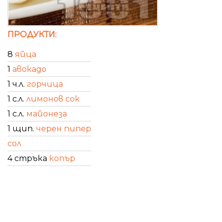
ПРОДУКТИ:
8
яйца
1
авокадо
1 ч.л.
горчица
1 с.л.
лимонов сок
1 с.л.
майонеза
1 щип.
черен пипер
сол
4 стръка
копър