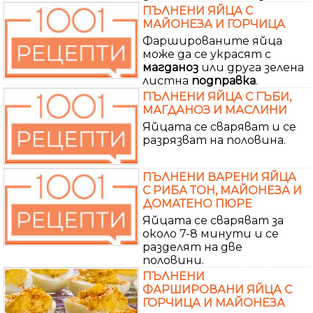
ПЪЛНЕНИ ЯЙЦА С
МАЙОНЕЗА И ГОРЧИЦА
Фаршированите яйца
може да се украсят с
магданоз
или друга зелена
листна
подправка
.
ПЪЛНЕНИ ЯЙЦА С ГЪБИ,
МАГДАНОЗ И МАСЛИНИ
Яйцата се сваряват и се
разрязват на половина.
ПЪЛНЕНИ ВАРЕНИ ЯЙЦА
С РИБА ТОН, МАЙОНЕЗА И
ДОМАТЕНО ПЮРЕ
Яйцата се сваряват за
около 7-8 минути и се
разделят на две
половини.
ПЪЛНЕНИ
ФАРШИРОВАНИ ЯЙЦА С
ГОРЧИЦА И МАЙОНЕЗА