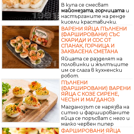
В купа се смесват
майонезата
,
горчицата
и
настърганите на ренде
кисели краставички.
ВАРЕНИ ЯЙЦА ПЪЛНЕНИ
(ФАРШИРОВАНИ) СЪС
СКАРИДИ И СОС ОТ
СПАНАК, ГОРЧИЦА И
ЗАКВАСЕНА СМЕТАНА
Яйцата се разделят на
половинки и жълтъците
им се слага в кухненски
робот.
ПЪЛНЕНИ
(ФАРШИРОВАНИ) ВАРЕНИ
ЯЙЦА С КОЗЕ СИРЕНЕ,
ЧЕСЪН И МАГДАНОЗ
Магданозът се нарязва на
ситно и фаршированите
яйца се поръсват с него и
малко червен пипер
ФАРШИРОВАНИ ЯЙЦА