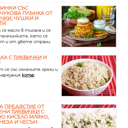
ЧИНКИ СЪС
ЧУКОВА ПЛЪНКА ОТ
ИЧКИ
, ЧУШКИ И
ТИ
 се масло в тигана и се
палачинките, като се
т и от двете страни.
КА С
ТИКВИЧКИ
И
И
т се със смлените орехи и
нарязания
копър
.
ТА
ПРЕДЯСТИЕ
ОТ
ЕНИ
ТИКВИЧКИ
С
О КИСЕЛО МЛЯКО,
ЕЗА И ЧЕСЪН