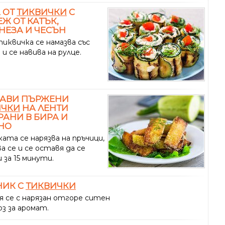
 ОТ
ТИКВИЧКИ
С
Ж ОТ КАТЪК,
ЕЗА И ЧЕСЪН
иквичка се намазва със
и се навива на рулце.
КАВИ ПЪРЖЕНИ
ИЧКИ
НА ЛЕНТИ
АНИ В БИРА И
НО
ата се нарязва на пръчици,
а се и се оставя да се
 за 15 минути.
НИК С
ТИКВИЧКИ
я се с нарязан отгоре ситен
з за аромат.