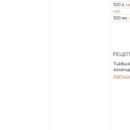
100 г
г
сол
100 мл.
РЕЦЕП
Тиквич
колелца
Натисн