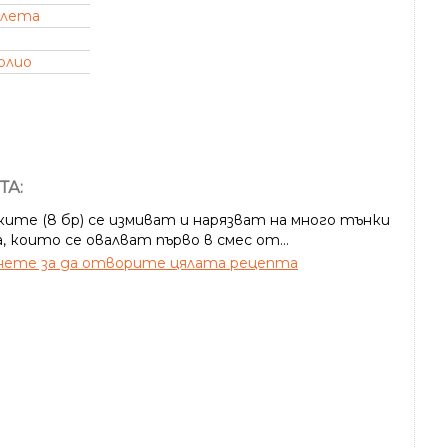
алета
олио
ТА:
ките (8 бр) се измиват и нарязват на много тънки
, които се овалват първо в смес от...
ете за да отворите цялата рецепта