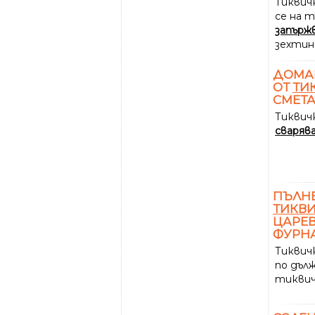
Тиквич
се на т
запърж
зехтин
ДОМАШ
ОТ
ТИ
СМЕТА
Тиквич
сваряв
ПЪЛН
ТИКВ
ЦАРЕВ
ФУРН
Тиквич
по дълж
тиквичк