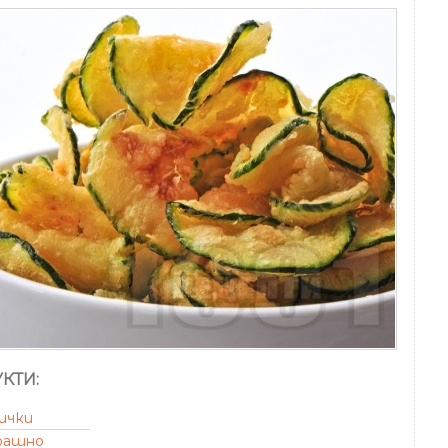
КТИ:
ички
рашно