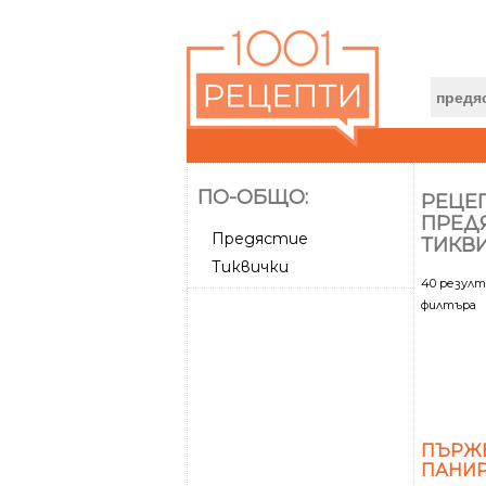
ПО-ОБЩО:
РЕЦЕП
ПРЕД
Предястие
ТИКВ
Тиквички
40 резул
филтъра
ПЪРЖЕ
ПАНИР