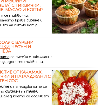
НИ МЪФИНИ
ЧЕТА) С
ТИКВИЧКИ
,
Е, МАСЛО И КОПЪР
т се тиквички,
ганото краве
сирене
и
ният на ситно копър.
ОЛУ С ВАРЕНИ
ИЧКИ
, ЧЕСЪН И
НЕЗА
езата
се смесва с накълцания
 изцедените тиквички.
ЯСТИЕ
ОТ КАЧАМАК,
ИЧКИ
И ПАТЛАДЖАНИ С
ТЕН СОС
ките
и патладжаните се
по
дължина
на
тънки
и
, след което се осоляват.