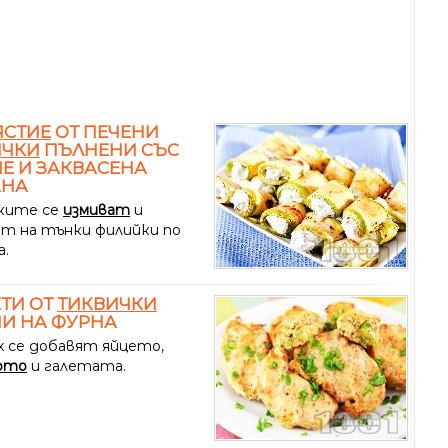
ЯСТИЕ
ОТ ПЕЧЕНИ
ИЧКИ
ПЪЛНЕНИ СЪС
Е И ЗАКВАСЕНА
АНА
ките се
измиват
и
ат на тънки филийки по
а.
ТИ ОТ
ТИКВИЧКИ
И НА ФУРНА
х се добавят яйцето,
ото
и галетата.