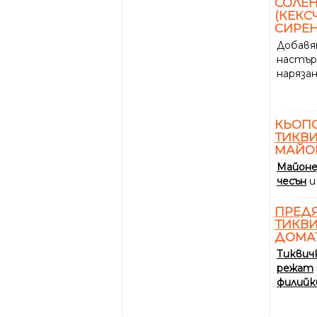
СОЛЕ
(КЕКС
СИРЕН
Добавя
настър
наряза
КЬОПО
ТИКВ
МАЙО
Майон
чесън
и
ПРЕД
ТИКВ
ДОМА
Тиквич
режат
филийк