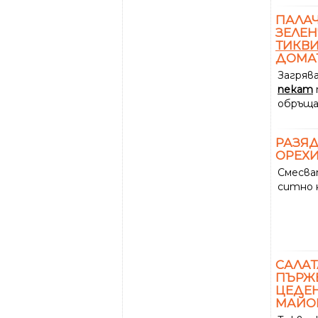
ПАЛА
ЗЕЛЕН
ТИКВ
ДОМА
Загрява
пекат
обръща
РАЗЯД
ОРЕХ
Смесва
ситно 
САЛА
ПЪРЖ
ЦЕДЕН
МАЙОН