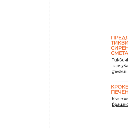
ПРЕД
ТИКВ
СИРЕН
СМЕТ
Тиквич
нарязв
дължин
КРОКЕ
ПЕЧЕН
Към тя
брашн