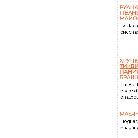
РУЛЦА
ПЪЛНЕ
МАЙОН
Всяка т
сместа 
ХРУП
ТИКВ
ПАНИР
БРАШ
Тиквичк
посоляв
отцеди
МЛЕЧ
Поднас
магдано