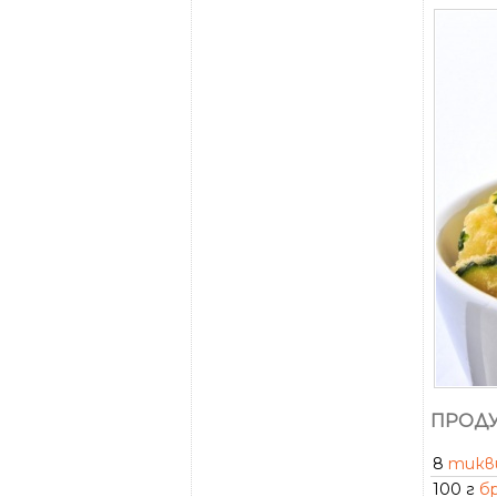
ПРОДУ
8
тикв
100 г
б