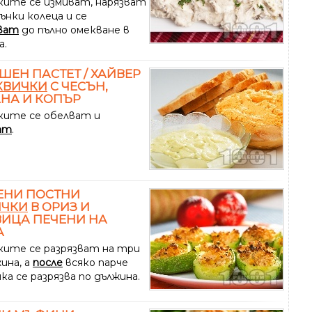
ките се измиват, нарязват
ънки колеца и се
ват
до пълно омекване в
а.
ЕН ПАСТЕТ / ХАЙВЕР
КВИЧКИ
С ЧЕСЪН,
НА И КОПЪР
ките се обелват и
ат
.
ЕНИ ПОСТНИ
ИЧКИ
В ОРИЗ И
ИЦА ПЕЧЕНИ НА
А
ките се разрязват на три
ина, а
после
всяко парче
а се разрязва по дължина.