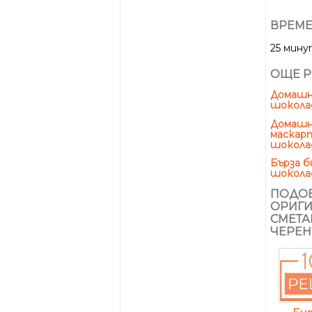
ВРЕМЕ
25 мин
ОЩЕ Р
Домашн
шокола
Домашн
маскарп
шокола
Бърза 
шоколад
ПОДОБ
ОРИГИ
СМЕТА
ЧЕРЕН