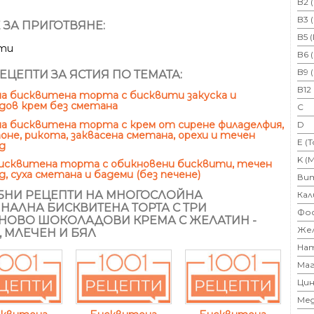
B2 
B3 
 ЗА ПРИГОТВЯНЕ:
B5 
ути
B6 
B9 
ЕЦЕПТИ ЗА ЯСТИЯ ПО ТЕМАТА:
B12
а бисквитена торта с бисквити закуска и
дов крем без сметана
C
а бисквитена торта с крем от сирене филаделфия,
D
оне, рикота, заквасена сметана, орехи и течен
E (
д
K (
бисквитена торта с обикновени бисквити, течен
, суха сметана и бадеми (без печене)
Ви
НИ РЕЦЕПТИ НА МНОГОСЛОЙНА
Кал
НАЛНА БИСКВИТЕНА ТОРТА С ТРИ
Фо
НОВО ШОКОЛАДОВИ КРЕМА С ЖЕЛАТИН -
Же
, МЛЕЧЕН И БЯЛ
На
Маг
Цин
Ме