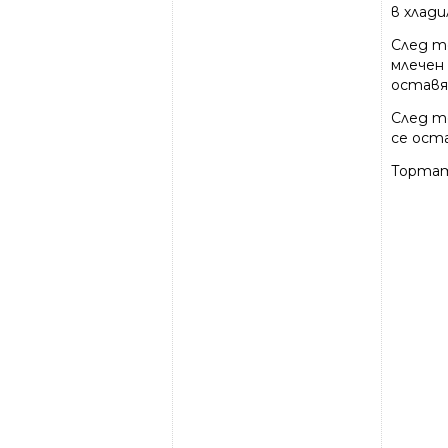
в хлади
След т
млечен 
оставя
След т
се оста
Тортат