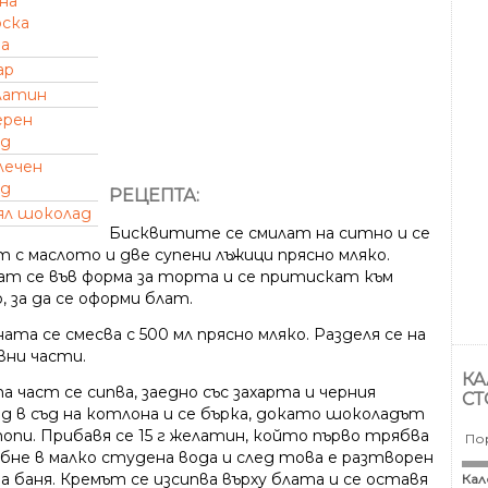
на
рска
а
ар
латин
ерен
ад
лечен
ад
РЕЦЕПТА:
ял шоколад
Бисквитите се смилат на ситно и се
 с маслото и две супени лъжици прясно мляко.
ат се във форма за торта и се притискат към
 за да се оформи блат.
та се смесва с 500 мл прясно мляко. Разделя се на
вни части.
КА
 част се сипва, заедно със захарта и черния
СТ
д в съд на котлона и се бърка, докато шоколадът
топи. Прибавя се 15 г желатин, който първо трябва
По
ъбне в малко студена вода и след това е разтворен
а баня. Кремът се изсипва върху блата и се оставя
Кал