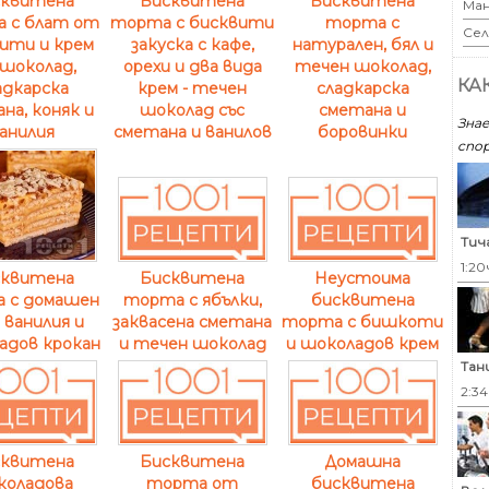
сквитена
Бисквитена
Бисквитена
Ман
 с блат от
торта с бисквити
торта с
Сел
ити и крем
закуска с кафе,
натурален, бял и
шоколад,
орехи и два вида
течен шоколад,
КА
адкарска
крем - течен
сладкарска
на, коняк и
шоколад със
сметана и
Знае
анилия
сметана и ванилов
боровинки
спор
Тич
1:20
сквитена
Бисквитена
Неустоима
 с домашен
торта с ябълки,
бисквитена
 ванилия и
заквасена сметана
торта с бишкоти
адов крокан
и течен шоколад
и шоколадов крем
Тан
2:3
сквитена
Бисквитена
Домашна
коладова
торта от
бисквитена