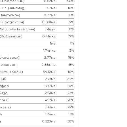
(Рибофлавин)
0.52мг
40%
(Ниацианамид)
1.57мг
10%
(Пантенол)
0.77мг
15%
(Пиродоксин)
0.091мг
7%
(Фолиева киселина)
31мкг
8%
 (Кобаламин)
0.41мкг
17%
1мг
1%
1.74мкг
3%
Токоферoл)
2.77мг
18%
Менадион)
9.88мкг
8%
тамин Холин
54.12мг
10%
ций
239мг
24%
сфор
397мг
57%
лязо
2.81мг
23%
трий
452мг
30%
незий
89мг
22%
к
1.74мг
16%
д
0.523мг
58%