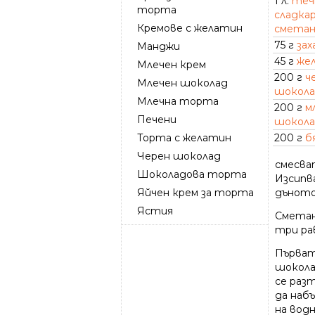
1 л.
теч
торта
сладка
Кремове с желатин
сметан
75 г
зах
Манджи
45 г
же
Млечен крем
200 г
ч
Млечен шоколад
шокол
Млечна торта
200 г
м
Печени
шокол
Торта с желатин
200 г
б
Черен шоколад
смесват
Шоколадова торта
Изсипв
Яйчен крем за торта
дъното,
Ястия
Сметана
три ра
Първата
шокола
се раз
да наб
на водн