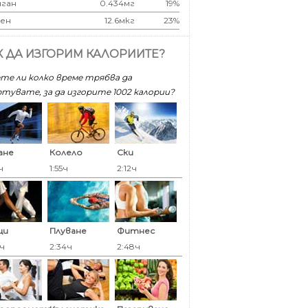
ган
0.434мг
19%
ен
12.6мкг
23%
К ДА ИЗГОРИМ КАЛОРИИТЕ?
те ли колко време трябва да
тувате, за да изгорите 1002 калoрии?
ане
Колело
Ски
ч
1:55ч
2:12ч
ци
Плуване
Фитнес
4ч
2:34ч
2:48ч