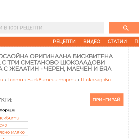
search
РЕЦЕПТИ
ВИДЕО
СТАТИИ
П
ОСЛОЙНА ОРИГИНАЛНА БИСКВИТЕНА
А С ТРИ СМЕТАНОВО ШОКОЛАДОВИ
 С ЖЕЛАТИН - ЧЕРЕН, МЛЕЧЕН И БЯЛ
ти
›
Торти
›
Бисквитени торти
›
Шоколадови
ПРИНТИРАЙ
КТИ:
порции
исквити
сло
ясно мляко