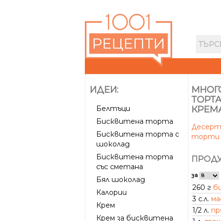
ИДЕИ:
МНОГ
ТОРТ
Белтъци
КРЕМА
Бисквитена торта
Десер
Бисквитена торта с
торти
шоколад
Бисквитена торта
ПРОДУ
със сметана
за
Бял шоколад
260 г
б
Калории
3 с.л.
ма
Крем
1/2 л.
пр
Крем за бисквитена