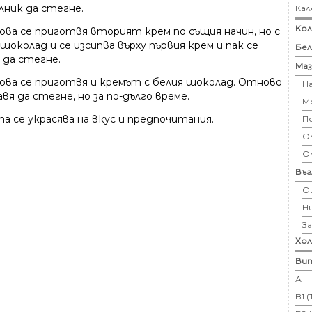
лник да стегне.
Кал
Кол
ова се приготвя вторият крем по същия начин, но с
шоколад и се изсипва върху първия крем и пак се
Бе
 да стегне.
Маз
ова се приготвя и кремът с белия шоколад. Отново
Н
вя да стегне, но за по-дълго време.
М
а се украсява на вкус и предпочитания.
П
Ом
О
Въ
Ф
Н
З
Хо
Вит
А
B1 