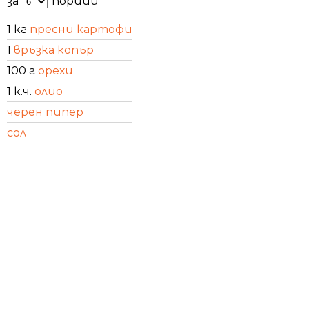
за
порции
1 кг
пресни картофи
1
връзка копър
100 г
орехи
1 к.ч.
олио
черен пипер
сол