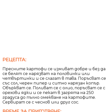
РЕЦЕПТА:
Пресните картофи се измиват добре и без да
се белят се нарязват на половинки или
четвъртинки и се слагат в тава. Поръсват се
със сол, черен пипер и ситно нарязан копър.
Объркват се. Поливат се с олио, поръсват се с
орехови ядки и се пекат в загрята на 250
градуса до пълно омекване на картофите.
Сервират се с чеснов или друг сос.
ВРЕМЕ ЗА ПРИГОТВЯНЕ: