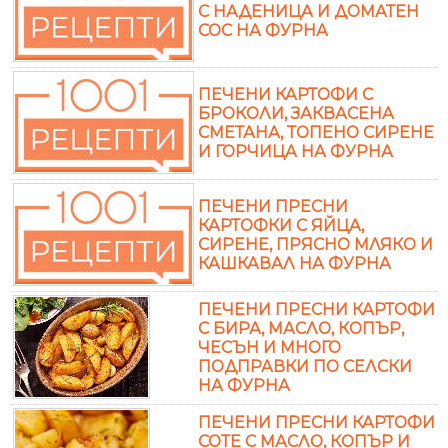
С НАДЕНИЦА И ДОМАТЕН
СОС НА ФУРНА
ПЕЧЕНИ КАРТОФИ С
БРОКОЛИ, ЗАКВАСЕНА
СМЕТАНА, ТОПEНО СИРЕНЕ
И ГОРЧИЦА НА ФУРНА
ПЕЧЕНИ ПРЕСНИ
КАРТОФКИ С ЯЙЦА,
СИРЕНЕ, ПРЯСНО МЛЯКО И
КАШКАВАЛ НА ФУРНА
ПЕЧЕНИ ПРЕСНИ КАРТОФИ
С БИРА, МАСЛО, КОПЪР,
ЧЕСЪН И МНОГО
ПОДПРАВКИ ПО СЕЛСКИ
НА ФУРНА
ПЕЧЕНИ ПРЕСНИ КАРТОФИ
СОТЕ С МАСЛО, КОПЪР И