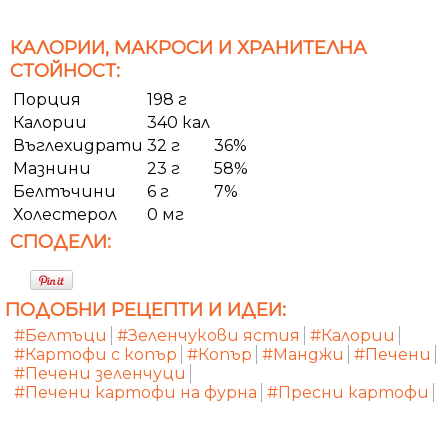
КАЛОРИИ, МАКРОСИ И ХРАНИТЕЛНА
СТОЙНОСТ:
Порция
198 г
Калории
340 кал
Въглехидрати
32 г
36%
Мазнини
23 г
58%
Белтъчини
6 г
7%
Холестерол
0 мг
СПОДЕЛИ:
ПОДОБНИ РЕЦЕПТИ И ИДЕИ:
#Белтъци
#Зеленчукови ястия
#Калории
#Картофи с копър
#Копър
#Манджи
#Печени
#Печени зеленчуци
#Печени картофи на фурна
#Пресни картофи