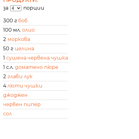
за
порции
300 г
боб
100 мл.
олио
2
моркова
50 г
целина
1
сушена червена чушка
1 с.л.
доматено пюре
2
глави лук
4
люти чушки
джоджен
червен пипер
сол