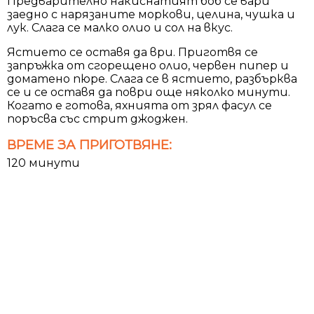
Предварително накиснатият боб се вари
заедно с нарязаните моркови, целина, чушка и
лук. Слага се малко олио и сол на вкус.
Ястието се оставя да ври. Приготвя се
запръжка от сгорещено олио, червен пипер и
доматено пюре. Слага се в ястието, разбърква
се и се оставя да поври още няколко минути.
Когато е готова, яхнията от зрял фасул се
поръсва със стрит джоджен.
ВРЕМЕ ЗА ПРИГОТВЯНЕ:
120 минути