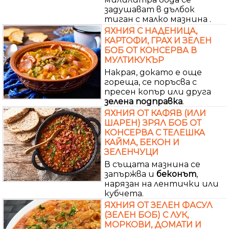
задушават в дълбок
тиган с малко мазнина .
ЯХНИЯ С НАДЕНИЦА,
КАРТОФИ, ГРАХ И ЗЕЛЕН
БОБ ОТ КОНСЕРВА В
МУЛТИКУКЪР
Накрая, докато е още
гореща, се поръсва с
пресен копър или друга
зелена
подправка
.
ЯХНИЯ ОТ КАФЯВ (ИЛИ
ШАРЕН) ЗРЯЛ БОБ ОТ
КОНСЕРВА С ТЕЛЕШКА
КАЙМА, БЕКОН И
ЗЕЛЕНЧУЦИ
В същата мазнина се
запържва и
беконът
,
нарязан на лентички или
кубчета.
ЯХНИЯ ОТ ЗЕЛЕН ФАСУЛ
(ЗЕЛЕН БОБ) С ЛУК,
МОРКОВИ, ДОМАТИ И