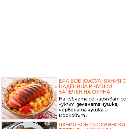
БЯЛ БОБ (ФАСУЛ) ЯХНИЯ С
НАДЕНИЦА И ЧУШКИ
ЗАПЕЧЕН НА ФУРНА
На кубчета се нарязват се
лукът,
зелената
чушка
,
червената
чушка
и
морковът .
ЯХНИЯ БОБ СЪС СВИНСКИ