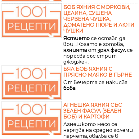
БОБ ЯХНИЯ С МОРКОВИ,
ЦЕЛИНА, СУШЕНА
ЧЕРВЕНА ЧУШКА,
ДОМАТЕНО ПЮРЕ И ЛЮТИ
ЧУШКИ
Ястието
се оставя да
ври....Когато е готова,
яхнията
от
зрял
фасул
се
поръсва със стрит
джоджен.
БЯЛ БОБ ЯХНИЯ С
ПРЯСНО МЛЯКО В ГЪРНЕ
От вечерта се накисва
боба
.
АГНЕШКА ЯХНИЯ СЪС
ЗЕЛЕН ФАСУЛ (ЗЕЛЕН
БОБ) И КАРТОФИ
Агнешкото месо се
нарязва на средно големи
парчета, овалва се в