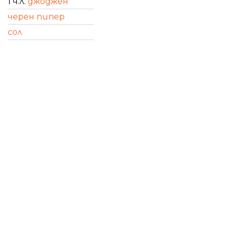
1 ч.л.
джоджен
черен пипер
сол