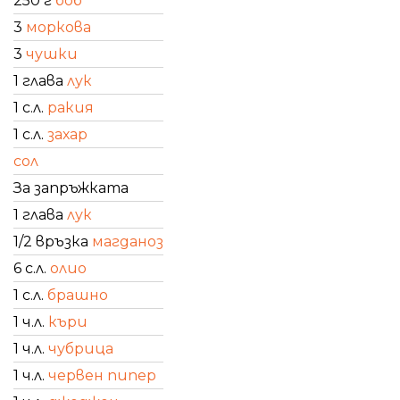
250 г
боб
3
моркова
3
чушки
1 глава
лук
1 с.л.
ракия
1 с.л.
захар
сол
За запръжката
1 глава
лук
1/2 връзка
магданоз
6 с.л.
олио
1 с.л.
брашно
1 ч.л.
къри
1 ч.л.
чубрица
1 ч.л.
червен пипер