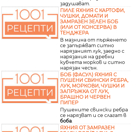
задушават.
ПИЛЕ ЯХНИЯ С КАРТОФИ,
ЧУШКИ, ДОМАТИ И
ЗАМРАЗЕН ЗЕЛЕН БОБ
(ИЛИ ОТ КОНСЕРВА) В
ТЕНДЖЕРА
В мазнина от пърженето
се запържват ситно
нарязаният лук, заедно с
нарязания на дребни
кубчета морков и ситно
нарязан чесън.
БОБ (ФАСУЛ) ЯХНИЯ С
ПУШЕНИ СВИНСКИ РЕБРА,
ЛУК, МОРКОВИ, ЧУШКИ И
ЗАПРЪЖКА ОТ ЛУК,
БРАШНО И ЧЕРВЕН
ПИПЕР
Пушените свински ребра
се нарязват и се слагат в
боба
.
ЯХНИЯ ОТ ЗАМРАЗЕН