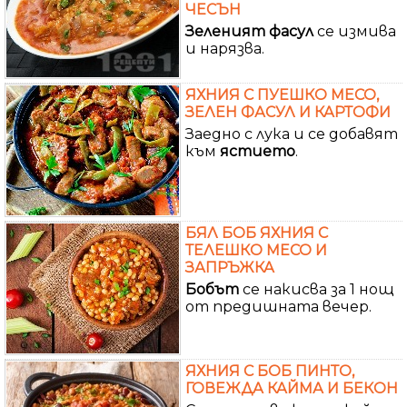
ЧЕСЪН
Зеленият
фасул
се измива
и нарязва.
ЯХНИЯ С ПУЕШКО МЕСО,
ЗЕЛЕН ФАСУЛ И КАРТОФИ
Заедно с лука и се добавят
към
ястието
.
БЯЛ БОБ ЯХНИЯ С
ТЕЛЕШКО МЕСО И
ЗАПРЪЖКА
Бобът
се накисва за 1 нощ
от предишната вечер.
ЯХНИЯ С БОБ ПИНТО,
ГОВЕЖДА КАЙМА И БЕКОН