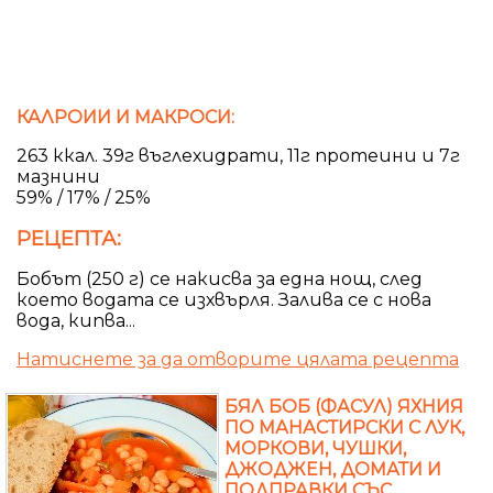
КАЛРОИИ И МАКРОСИ:
263 ккал. 39г въглехидрати, 11г протеини и 7г
мазнини
59% / 17% / 25%
РЕЦЕПТА:
Бобът (250 г) се накисва за една нощ, след
което водата се изхвърля. Залива се с нова
вода, кипва...
Натиснете за да отворите цялата рецепта
БЯЛ БОБ (ФАСУЛ) ЯХНИЯ
ПО МАНАСТИРСКИ С ЛУК,
МОРКОВИ, ЧУШКИ,
ДЖОДЖЕН, ДОМАТИ И
ПОДПРАВКИ СЪС