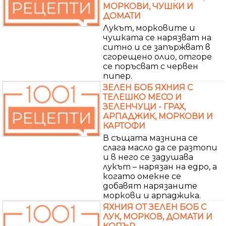
МОРКОВИ, ЧУШКИ И
ДОМАТИ
Лукът, морковите и
чушката се нарязват на
ситно и се запържват в
сгорещено олио, отгоре
се поръсват с червен
пипер.
ЗЕЛЕН БОБ ЯХНИЯ С
ТЕЛЕШКО МЕСО И
ЗЕЛЕНЧУЦИ - ГРАХ,
АРПАДЖИК, МОРКОВИ И
КАРТОФИ
В същата мазнина се
слага масло да се разтопи
и в него се задушава
лукът – нарязан на едро, а
когато омекне се
добавят нарязаните
моркови и арпаджика.
ЯХНИЯ ОТ ЗЕЛЕН БОБ С
ЛУК, МОРКОВ, ДОМАТИ И