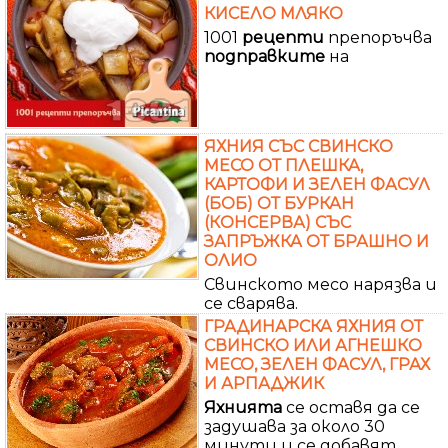
КИСЕЛО МЛЯКО
1001
рецепти
препоръчва
подправките
на
ЯХНИЯ СЪС СВИНСКО
МЕСО ОТ ПЛЕШКА,
КАРТОФИ И ЗЕЛЕН ФАСУЛ
(БОБ) ОТ БУРКАН
(КОНСЕРВА) СЪС
ЗАПРЪЖКА ОТ БРАШНО И
ОЛИО
Свинското месо нарязва и
се сварява.
ГРАДИНАРСКА ЯХНИЯ ОТ
СВИНСКО ИЛИ АГНЕШКО
МЕСО, ЗЕЛЕН ФАСУЛ, ГРАХ
И АРПАДЖИК
Яхнията
се оставя да се
задушава за около 30
минути и се добавят