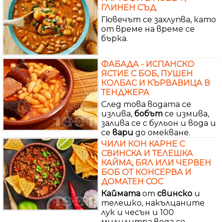
ГЛИНЕН СЪД
Гювечът се захлупва, като
от време на време се
бърка.
ФАБАДА - ИСПАНСКО
ЯСТИЕ С БОБ, ПУШЕН
КОЛБАС И КЪРВАВИЦА В
ТЕНДЖЕРА
След това водата се
излива,
бобът
се измива,
залива се с бульон и вода и
се
вари
до омекване.
ЧИЛИ КОН КАРНЕ С
СВИНСКА И ТЕЛЕШКА
КАЙМА, БЯЛ ИЛИ ЧЕРВЕН
БОБ ОТ КОНСЕРВА И
ДОМАТЕН СОС
Каймата
от
свинско
и
телешко, накълцаните
лук и чесън и 100
милилитра вода се