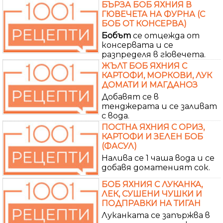
БЪРЗА БОБ ЯХНИЯ В
ГЮВЕЧЕТА НА ФУРНА (С
БОБ ОТ КОНСЕРВА)
Бобът
се отцежда от
консервата и се
разпределя в гювечета.
ЖЪЛТ БОБ ЯХНИЯ С
КАРТОФИ, МОРКОВИ, ЛУК
ДОМАТИ И МАГДАНОЗ
Добавят се в
тенджерата и се заливат
с вода.
ПОСТНА ЯХНИЯ С ОРИЗ,
КАРТОФИ И ЗЕЛЕН БОБ
(ФАСУЛ)
Налива се 1 чаша вода и се
добавя доматеният сок.
БОБ ЯХНИЯ С ЛУКАНКА,
ЛЕК, СУШЕНИ ЧУШКИ И
ПОДПРАВКИ НА ТИГАН
Луканката се запържва в