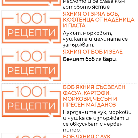
маслото и се слага към
готовото
ястие
.
ЯХНИЯ ОТ ЗРЯЛ БОБ,
КЮФТЕНЦА ОТ НАДЕНИЦА
И ПАСТА
Лукът, морковът,
чушката и целината се
запържват.
ЯХНИЯ ОТ БОБ И ЗЕЛЕ
Белият
боб
се
вари
.
БОБ ЯХНИЯ СЪС ЗЕЛЕН
ФАСУЛ, КАРТОФИ,
МОРКОВИ, ЧЕСЪН И
ПРЕСЕН МАГДАНОЗ
Нарязаните лук, моркови
и чушка се изпържват и
се овкусяват с червен
пипер.
БОБ ЯХНИЯ С ЛУК,