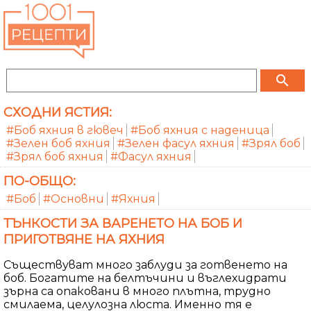
search
СХОДНИ ЯСТИЯ:
#Боб яхния в гювеч
#Боб яхния с наденица
#Зелен боб яхния
#Зелен фасул яхния
#Зрял боб
#Зрял боб яхния
#Фасул яхния
ПО-ОБЩО:
#Боб
#Основни
#Яхния
ТЪНКОСТИ ЗА ВАРЕНЕТО НА БОБ И
ПРИГОТВЯНЕ НА ЯХНИЯ
Съществуват много заблуди за готвенето на
боб. Богатите на белтъчини и въглехидрати
зърна са опаковани в много плътна, трудно
смилаема, целулозна люста. Именно тя е