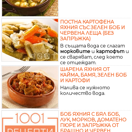
ПОСТНА КАРТОФЕНА
ЯХНИЯ СЪС ЗЕЛЕН БОБ И
ЧЕРВЕНА ЛЕЩА (БЕЗ
ЗАПРЪЖКА)
В същата вода се слагат
морковите
и
картофът
и
се сваряват, след което
се отцеждат.
ШАРЕНА ЯХНИЯ ОТ
КАЙМА, БАМЯ, ЗЕЛЕН БОБ
И КАРТОФИ
Налива се нужното
количество вода.
БОБ ЯХНИЯ С БЯЛ БОБ,
ЛУК, МОРКОВ, ДОМАТЕНО
ПЮРЕ И ЗАПРЪЖКА ОТ
БРАШНО И ЧЕРВЕН