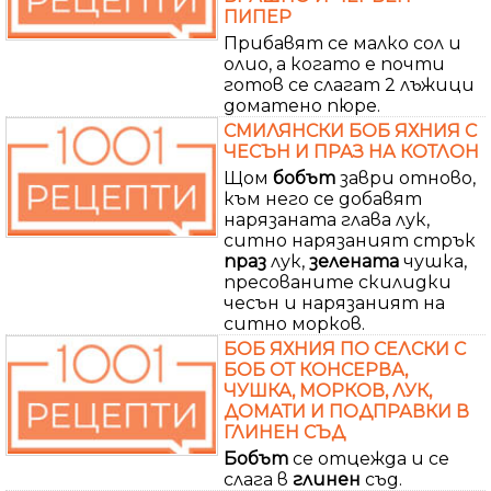
ПИПЕР
Прибавят се малко сол и
олио, а когато е почти
готов се слагат 2 лъжици
доматено пюре.
СМИЛЯНСКИ БОБ ЯХНИЯ С
ЧЕСЪН И ПРАЗ НА КОТЛОН
Щом
бобът
заври отново,
към него се добавят
нарязаната глава лук,
ситно нарязаният стрък
праз
лук,
зелената
чушка,
пресованите скилидки
чесън и нарязаният на
ситно морков.
БОБ ЯХНИЯ ПО СЕЛСКИ С
БОБ ОТ КОНСЕРВА,
ЧУШКА, МОРКОВ, ЛУК,
ДОМАТИ И ПОДПРАВКИ В
ГЛИНЕН СЪД
Бобът
се отцежда и се
слага в
глинен
съд.