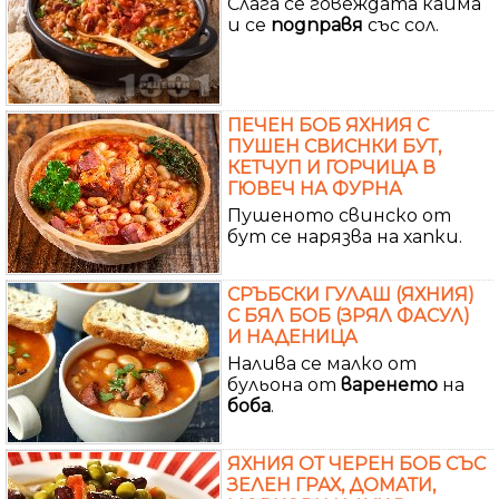
Слага се говеждата кайма
и се
подправя
със сол.
ПЕЧЕН БОБ ЯХНИЯ С
ПУШЕН СВИСНКИ БУТ,
КЕТЧУП И ГОРЧИЦА В
ГЮВЕЧ НА ФУРНА
Пушеното свинско от
бут се нарязва на хапки.
СРЪБСКИ ГУЛАШ (ЯХНИЯ)
С БЯЛ БОБ (ЗРЯЛ ФАСУЛ)
И НАДЕНИЦА
Налива се малко от
бульона от
варенето
на
боба
.
ЯХНИЯ ОТ ЧЕРЕН БОБ СЪС
ЗЕЛЕН ГРАХ, ДОМАТИ,