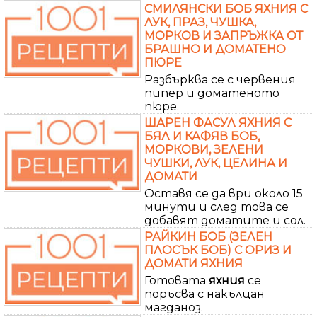
СМИЛЯНСКИ БОБ ЯХНИЯ С
ЛУК, ПРАЗ, ЧУШКА,
МОРКОВ И ЗАПРЪЖКА ОТ
БРАШНО И ДОМАТЕНО
ПЮРЕ
Разбърква се с червения
пипер и доматеното
пюре.
ШАРЕН ФАСУЛ ЯХНИЯ С
БЯЛ И КАФЯВ БОБ,
МОРКОВИ, ЗЕЛЕНИ
ЧУШКИ, ЛУК, ЦЕЛИНА И
ДОМАТИ
Оставя се да ври около 15
минути и след това се
добавят доматите и сол.
РАЙКИН БОБ (ЗЕЛЕН
ПЛОСЪК БОБ) С ОРИЗ И
ДОМАТИ ЯХНИЯ
Готовата
яхния
се
поръсва с накълцан
магданоз.