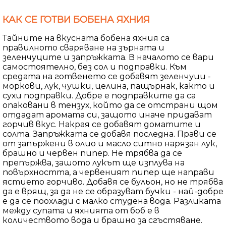
КАК СЕ ГОТВИ БОБЕНА ЯХНИЯ
Тайните на вкусната бобена яхния са
правилното сваряване на зърната и
зеленчуците и запръжката. В началото се вари
самостоятелно, без сол и подправки. Към
средата на готвенето се добавят зеленчуци -
моркови, лук, чушки, целина, пащърнак, както и
сухи подправки. Добре е подправките да са
опаковани в тензух, който да се отстрани щом
отдадат аромата си, защото иначе придават
горчив вкус. Накрая се добавят доматите и
солта. Запръжката се добавя последна. Прави се
от запържени в олио и масло ситно нарязан лук,
брашно и червен пипер. Не трябва да се
препържва, зашото лукът ще изплува на
повърхността, а червеният пипер ще направи
ястието горчиво. Добавя се бульон, но не трябва
да е врящ, за да не се образуват бучки - най-добре
е да се поохлади с малко студена вода. Разликата
между супата и яхнията от боб е в
количеството вода и брашно за сгъстяване.