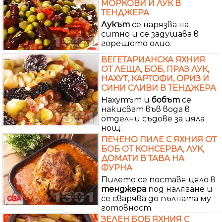
МОРКОВИ И ЛУК В
ТЕНДЖЕРА
Лукът
се нарязва на
ситно и се задушава в
горещото олио.
ВЕГЕТАРИАНСКА ЯХНИЯ
ОТ ЛЕЩА, БОБ, ПРАЗ ЛУК,
НАХУТ, КАРТОФИ, ОРИЗ И
СИНИ СЛИВИ В ТЕНДЖЕРА
Нахутът и
бобът
се
накисват във вода в
отделни съдове за цяла
нощ.
ПЕЧЕНО ПИЛЕ С ЯХНИЯ ОТ
БОБ ОТ КОНСЕРВА, ЛУК,
ДОМАТИ В ТАВА НА
ФУРНА
Пилето се поставя цяло в
тенджера
под налягане и
се сварява до пълната му
готовност.
ЗЕЛЕН БОБ ЯХНИЯ С