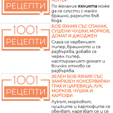
КОПЪР
По желание
яхнията
може
да се сгъсти с малко
брашно, размито във
вода.
БОБ ЯХНИЯ СЪС СПАНАК,
СУШЕНИ ЧУШКИ, МОРКОВ,
ДОМАТ И ДЖОДЖЕН
Слага се червеният
пипер, брашното и се
разбърква, добавя се
черен пипер,
настърганият домат и
всичко отново се
разбърква.
ЗЕЛЕН БОБ ЯХНИЯ СЪС
ЗАМРАЗЕН КОНСЕРВИРАН
ГРАХ И ЦАРЕВИЦА, ЛУК,
МОРКОВ, ЧУШКА И
КАРТОФИ
Лукът, морковът,
чушките и картофите се
обелват, нарязват се и се