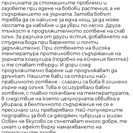
причината за стомашните проблеми и
газовете при ядене на бобови растения, а не
съдържанието на зърната. Затова бобът
трябва да се накисне за една нощ, за да може
люспата да набъбне и да уври по-лесно. Друга
тънкост е продължителното готвене на слаб
огън. За разлика от други ястия, добавянето на
студена вода при варенето и почти
задължително. При готвенето на висока
температура протеиновото съдържание на
зърната коагулира (подобно на яйчения белтък)
и те стават твърди. И дори след
продължително варене ще продължават да
дрънкат. Нашите баби са открили най-
правилното готвене - слагали са боба в глинено
гърне над огъня. Това е осигурявало бавно
готвене, с плавно покачване на температурата,
в следствие на което целулозната обвивка е
увирала, а белтъчното съдържание не се е
пресичало или преварявало. Най-популярните
подправки за боб са джоджен, чубрица и риган.
Освен че вкусово се съчетават много добре, те
имат и ефект върху намаляването на
стомашните газове.