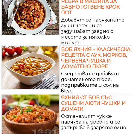
РЕБРА В МАШИНА ЗА
БАВНО ГОТВЕНЕ КРОК
ПОТ
Добавят се нарязаните
лук и чесън и се
задушават заедно с
месото за няколко
минути.
БОБ ЯХНИЯ – КЛАСИЧЕСКА
РЕЦЕПТА С ЛУК, МОРКОВ,
ЧЕРВЕНА ЧУШКА И
ДОМАТЕНО ПЮРЕ
След това се добавят
доматеното пюре,
подправките
и сол на
вкус.
ЯХНИЯ ОТ БОБ СЪС
СУШЕНИ ЛЮТИ ЧУШКИ И
ДОМАТИ
Останалият лук се
нарязва на дребно и се
запържва в загрято олио.