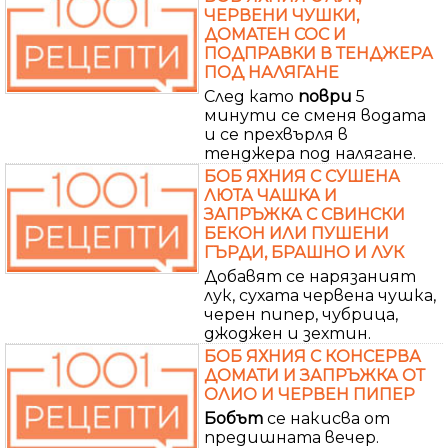
ЧЕРВЕНИ ЧУШКИ,
ДОМАТЕН СОС И
ПОДПРАВКИ В ТЕНДЖЕРА
ПОД НАЛЯГАНЕ
След като
поври
5
минути се сменя водата
и се прехвърля в
тенджера под налягане.
БОБ ЯХНИЯ С СУШЕНА
ЛЮТА ЧАШКА И
ЗАПРЪЖКА С СВИНСКИ
БЕКОН ИЛИ ПУШЕНИ
ГЪРДИ, БРАШНО И ЛУК
Добавят се нарязаният
лук, сухата червена чушка,
черен пипер, чубрица,
джоджен и зехтин.
БОБ ЯХНИЯ С КОНСЕРВА
ДОМАТИ И ЗАПРЪЖКА ОТ
ОЛИО И ЧЕРВЕН ПИПЕР
Бобът
се накисва от
предишната вечер.