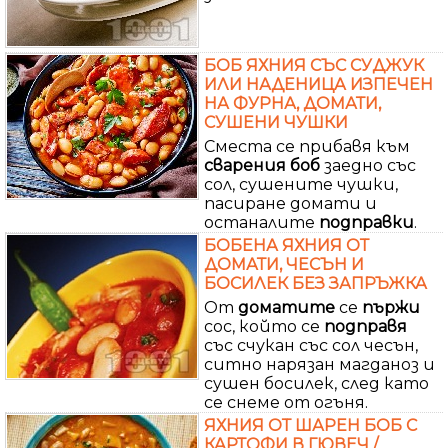
БОБ ЯХНИЯ СЪС СУДЖУК
ИЛИ НАДЕНИЦА ИЗПЕЧЕН
НА ФУРНА, ДОМАТИ,
СУШЕНИ ЧУШКИ
Сместа се прибавя към
сварения
боб
заедно със
сол, сушените чушки,
пасиране домати и
останалите
подправки
.
БОБЕНА ЯХНИЯ ОТ
ДОМАТИ, ЧЕСЪН И
БОСИЛЕК БЕЗ ЗАПРЪЖКА
От
доматите
се
пържи
сос, който се
подправя
със счукан със сол чесън,
ситно нарязан магданоз и
сушен босилек, след като
се снеме от огъня.
ЯХНИЯ ОТ ШАРЕН БОБ С
КАРТОФИ В ГЮВЕЧ /