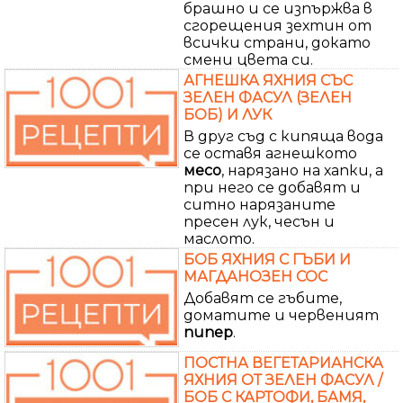
брашно и се изпържва в
сгорещения зехтин от
всички страни, докато
смени цвета си.
АГНЕШКА ЯХНИЯ СЪС
ЗЕЛЕН ФАСУЛ (ЗЕЛЕН
БОБ) И ЛУК
В друг съд с кипяща вода
се оставя агнешкото
месо
, нарязано на хапки, а
при него се добавят и
ситно нарязаните
пресен лук, чесън и
маслото.
БОБ ЯХНИЯ С ГЪБИ И
МАГДАНОЗЕН СОС
Добавят се гъбите,
доматите и червеният
пипер
.
ПОСТНА ВЕГЕТАРИАНСКА
ЯХНИЯ ОТ ЗЕЛЕН ФАСУЛ /
БОБ С КАРТОФИ, БАМЯ,