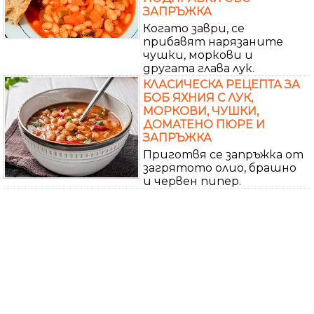
ЗАПРЪЖКА
Когато заври, се
прибавят нарязаните
чушки, моркови и
другата глава лук.
КЛАСИЧЕСКА РЕЦЕПТА ЗА
БОБ ЯХНИЯ С ЛУК,
МОРКОВИ, ЧУШКИ,
ДОМАТЕНО ПЮРЕ И
ЗАПРЪЖКА
Приготвя се запръжка от
загрятото олио, брашно
и червен пипер.