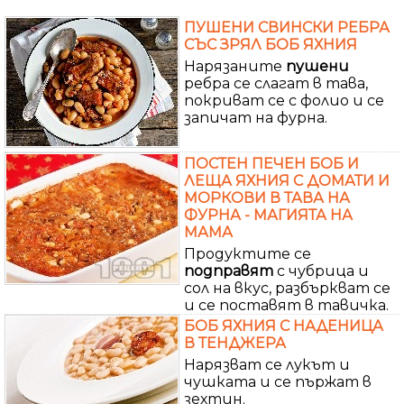
ПУШЕНИ СВИНСКИ РЕБРА
СЪС ЗРЯЛ БОБ ЯХНИЯ
Нарязаните
пушени
ребра се слагат в тава,
покриват се с фолио и се
запичат на фурна.
ПОСТЕН ПЕЧЕН БОБ И
ЛЕЩА ЯХНИЯ С ДОМАТИ И
МОРКОВИ В ТАВА НА
ФУРНА - МАГИЯТА НА
МАМА
Продуктите се
подправят
с чубрица и
сол на вкус, разбъркват се
и се поставят в тавичка.
БОБ ЯХНИЯ С НАДЕНИЦА
В ТЕНДЖЕРА
Нарязват се лукът и
чушката и се пържат в
зехтин.