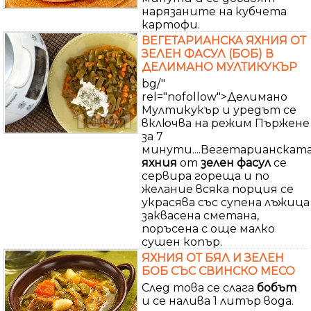
нарязаните на кубчета
картофи.
ВЕГЕТАРИАНСКА ЯХНИЯ ОТ
ЗЕЛЕН ФАСУЛ (БОБ) В
ДЕЛИМАНО МУЛТИКУКЪР
bg/"
rel="nofollow">Делимано
Мултикукър и уредът се
включва на режим Пържене
за 7
минути....Вегетарианскат
яхния
от
зелен
фасул
се
сервира гореща и по
желание всяка порция се
украсява със супена лъжица
заквасена сметана,
поръсена с още малко
сушен копър.
ЯХНИЯ ОТ БЯЛ И ЗЕЛЕН
БОБ СЪС СВИНСКО МЕСО
След това се слага
бобът
и се налива 1 литър вода.