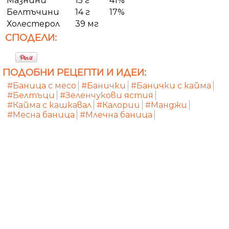
Мазнини
15 г
41%
Белтъчини
14 г
17%
Холестерол
39 мг
СПОДЕЛИ:
ПОДОБНИ РЕЦЕПТИ И ИДЕИ:
#Баница с месо
#Банички
#Банички с кайма
#Белтъци
#Зеленчукови ястия
#Кайма с кашкавал
#Калории
#Манджи
#Месна баница
#Млечна баница