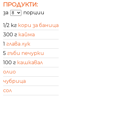
ПРОДУКТИ:
за
порции
1/2 кг
кори за баница
300 г
кайма
1
глава лук
5
гъби печурки
100 г
кашкавал
олио
чубрица
сол