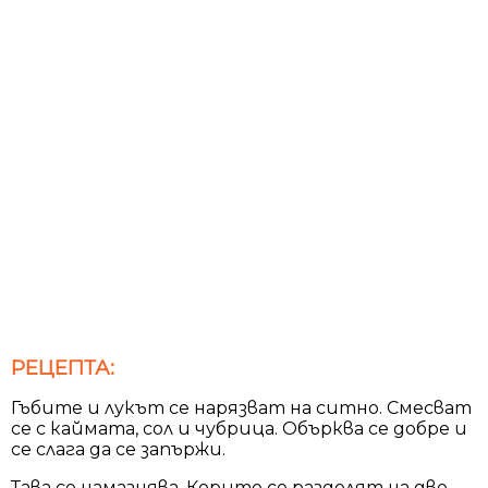
РЕЦЕПТА:
Гъбите и лукът се нарязват на ситно. Смесват
се с каймата, сол и чубрица. Обърква се добре и
се слага да се запържи.
Тава се намазнява. Корите се разделят на две