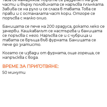
части и върху половината се наръсва плънката.
Завива се на руло и се слага в тавата. Това се
прави и с останалата част кори. Отгоре се
поръсва с малко олио.
Баницата се пече на 200 градуса, докато леко се
зачерви. Кашкавалът се настъргва и баницата
се поръсва с него. Наръсва се и с чубрица и
тавата се връща във фурната. Баницата се
пече до златисто.
Когато се извади от фурната, още гореща, се
напръсква с вода.
ВРЕМЕ ЗА ПРИГОТВЯНЕ:
50 минути