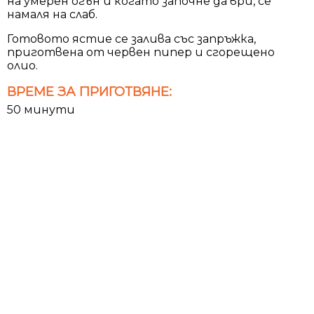
на умерен огън и когато започне да ври, се
намаля на слаб.
Готовото ястие се залива със запръжка,
приготвена от червен пипер и сгорещено
олио.
ВРЕМЕ ЗА ПРИГОТВЯНЕ:
50 минути