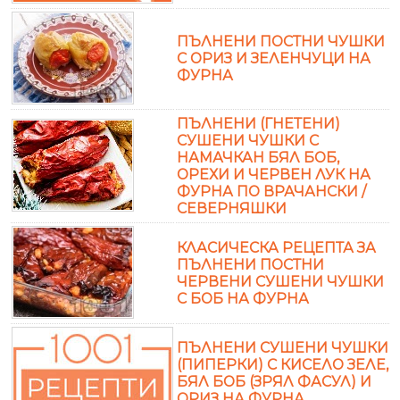
ПЪЛНЕНИ ПОСТНИ ЧУШКИ
С ОРИЗ И ЗЕЛЕНЧУЦИ НА
ФУРНА
ПЪЛНЕНИ (ГНЕТЕНИ)
СУШЕНИ ЧУШКИ С
НАМАЧКАН БЯЛ БОБ,
ОРЕХИ И ЧЕРВЕН ЛУК НА
ФУРНА ПО ВРАЧАНСКИ /
СЕВЕРНЯШКИ
КЛАСИЧЕСКА РЕЦЕПТА ЗА
ПЪЛНЕНИ ПОСТНИ
ЧЕРВЕНИ СУШЕНИ ЧУШКИ
С БОБ НА ФУРНА
ПЪЛНЕНИ СУШЕНИ ЧУШКИ
(ПИПЕРКИ) С КИСЕЛО ЗЕЛЕ,
БЯЛ БОБ (ЗРЯЛ ФАСУЛ) И
ОРИЗ НА ФУРНА