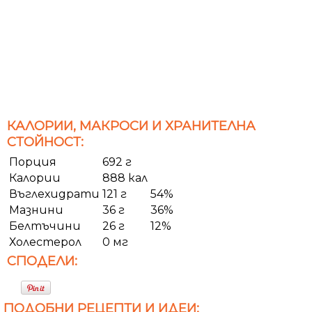
КАЛОРИИ, МАКРОСИ И ХРАНИТЕЛНА
СТОЙНОСТ:
Порция
692 г
Калории
888 кал
Въглехидрати
121 г
54%
Мазнини
36 г
36%
Белтъчини
26 г
12%
Холестерол
0 мг
СПОДЕЛИ:
ПОДОБНИ РЕЦЕПТИ И ИДЕИ: