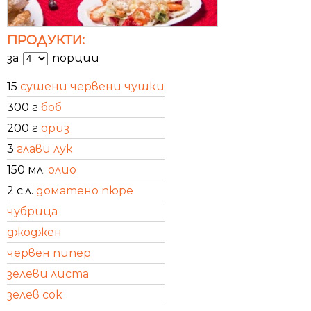
ПРОДУКТИ:
за
порции
15
сушени червени чушки
300 г
боб
200 г
ориз
3
глави лук
150 мл.
олио
2 с.л.
доматено пюре
чубрица
джоджен
червен пипер
зелеви листа
зелев сок