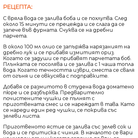
РЕЦЕПТА:
С вряла вода се залива боба и се похлупва. След
около 15 минути се прецежда и се слага да се
запече във фурната. Счуква се на дребни
парчета.
В около 100 мл олио се запържва нарязаният на
дребно лук и се прибавя измитият ориз.
Когато се задуши се прибавят парчетата боб.
Плънката се посолява и се залива с 1 чаша топла
вода. Когато течността изври, сместа се сваля
от огъня и се овкусява с подправките.
Добавя се размитото в студена вода доматено
пюре и се разбърква. Предварително
почистените чушки се пълнят с
приготвената смес и се нареждат в тава. Като
се нареди един ред чушки, се покрива със
зелеви листа.
Приготвеното ястие се залива със зелев сок и
вода и се притиска с чиния. В началото се вари