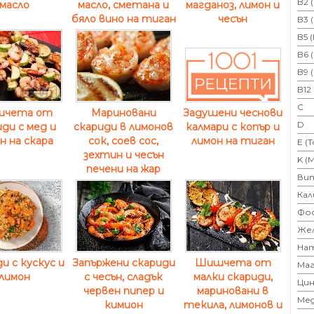
B2 
масло
масло, сметана и
магданоз, лимон и
бяло вино на тиган
чесън
B3 
B5 
B6 
B9 
B12
C
чета от
Мариновани
Задушени чеснови
D
ди с мед и
скариди в лимонов
калмари с копър и
н на скара
сок, соев сос,
лимон на тиган
E (
зехтин и чесън
K (
печени на жар
Ви
Кал
Фо
Же
На
и с кускус и
Запържени скариди
Шишчета от
Маг
лимон
с чесън, сладък
малки скариди,
Цин
червен пипер и
мариновани в
Ме
кимион
текила, лимонов и