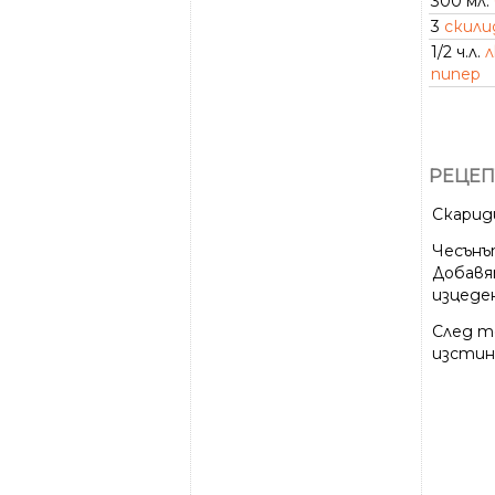
300 мл.
3
скили
1/2 ч.л.
пипер
РЕЦЕП
Скарид
Чесънъ
Добавя
изцеде
След т
изстин