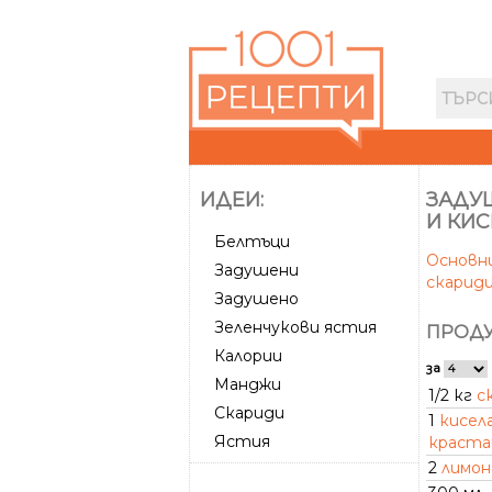
ИДЕИ:
ЗАДУШ
И КИ
Белтъци
Основн
Задушени
скарид
Задушено
Зеленчукови ястия
ПРОДУ
Калории
за
Манджи
1/2 кг
с
Скариди
1
кисел
Ястия
краста
2
лимон