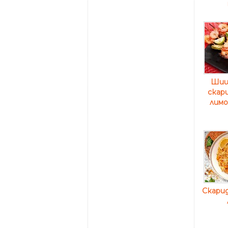
Шиш
скари
лимо
Скарид