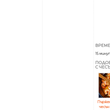
ВРЕМЕ
15 мину
ПОДОБ
С ЧЕС
Пържен
чесън