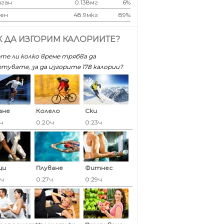
ган
0.138мг
6%
ен
48.9мкг
89%
К ДА ИЗГОРИМ КАЛОРИИТЕ?
те ли колко време трябва да
тувате, за да изгорите 178 калoрии?
ане
Колело
Ски
ч
0:20ч
0:23ч
ци
Плуване
Фитнес
7ч
0:27ч
0:29ч