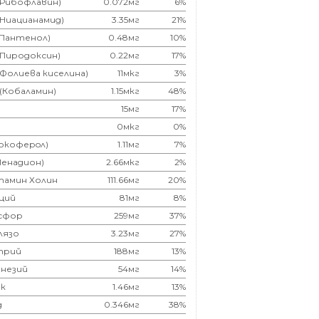
(Рибофлавин)
0.072мг
6%
(Ниацианамид)
3.35мг
21%
(Пантенол)
0.48мг
10%
(Пиродоксин)
0.22мг
17%
(Фолиева киселина)
11мкг
3%
 (Кобаламин)
1.15мкг
48%
15мг
17%
0мкг
0%
Токоферoл)
1.11мг
7%
Менадион)
2.66мкг
2%
тамин Холин
111.66мг
20%
ций
81мг
8%
сфор
259мг
37%
лязо
3.23мг
27%
трий
188мг
13%
незий
54мг
14%
к
1.46мг
13%
д
0.346мг
38%