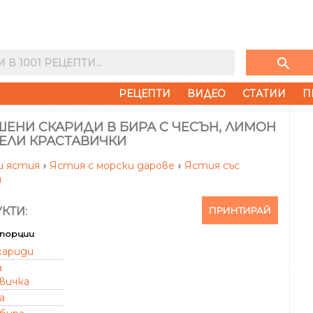
search
РЕЦЕПТИ
ВИДЕО
СТАТИИ
П
ЕНИ СКАРИДИ В БИРА С ЧЕСЪН, ЛИМОН
СЕЛИ КРАСТАВИЧКИ
и ястия
›
Ястия с морски дарове
›
Ястия със
и
ПРИНТИРАЙ
КТИ:
порции
кариди
а
вичка
а