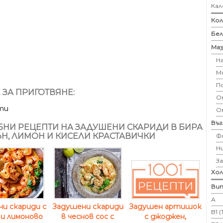
Кал
Кол
Бе
Маз
Н
М
П
 ЗА ПРИГОТВЯНЕ:
Ом
ти
О
Въ
НИ РЕЦЕПТИ НА ЗАДУШЕНИ СКАРИДИ В БИРА
ЪН, ЛИМОН И КИСЕЛИ КРАСТАВИЧКИ
Ф
Н
З
Хо
Вит
А
и скариди с
Задушени скариди
Задушен артишок
B1 
 и лимоново
в чеснов сос с
с джоджен,