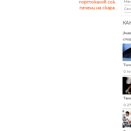
Ман
портокалов сок
печени на скара
Сел
КА
Знае
спор
Тич
0:14
Тан
0:2