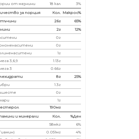
ории от мазнини
18 кал
3%
ичество за порция
Кол.
Макрос%
лтъчини
26
г
65%
нини
2
г
12%
аситени
0
г
ононенаситени
0г
олиненаситени
1г
ега 3,6,9
1.13г
мега 3
0.66г
глехидрати
8
г
25%
ибри
1.3
г
ишесте
0г
ахари
1г
лестерол
190
мг
амини и минерали
Кол.
%Ден
58мкг
6%
(Тиамин)
0.051мг
4%