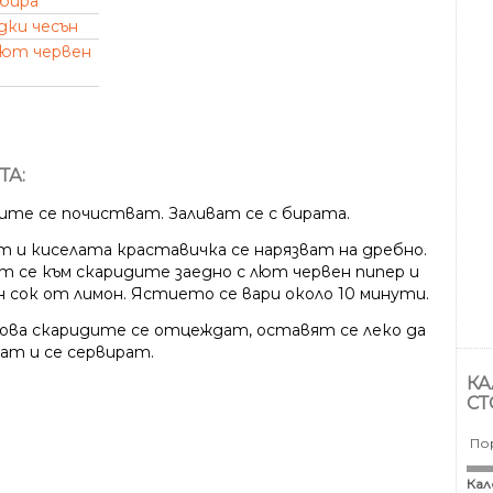
бира
дки чесън
лют червен
ТА:
ите се почистват. Заливат се с бирата.
т и киселата краставичка се нарязват на дребно.
т се към скаридите заедно с лют червен пипер и
н сок от лимон. Ястието се вари около 10 минути.
ова скаридите се отцеждат, оставят се леко да
ат и се сервират.
КА
СТ
По
Кал