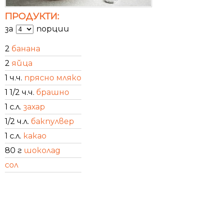
ПРОДУКТИ:
за
порции
2
банана
2
яйца
1 ч.ч.
прясно мляко
1 1/2 ч.ч.
брашно
1 с.л.
захар
1/2 ч.л.
бакпулвер
1 с.л.
какао
80 г
шоколад
сол