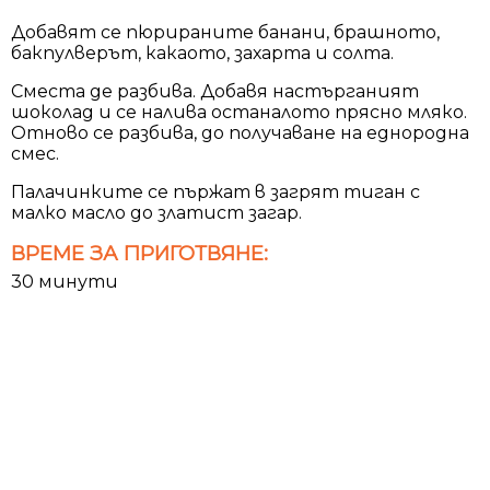
Добавят се пюрираните банани, брашното,
бакпулверът, какаото, захарта и солта.
Сместа де разбива. Добавя настърганият
шоколад и се налива останалото прясно мляко.
Отново се разбива, до получаване на еднородна
смес.
Палачинките се пържат в загрят тиган с
малко масло до златист загар.
ВРЕМЕ ЗА ПРИГОТВЯНЕ:
30 минути