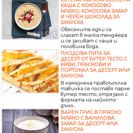
КАША С КОКОСОВО
МЛЯКО, КОКОСОВА ЗАХАР
И ЧЕРЕН ШОКОЛАД ЗА
ЗАКУСКА
Овесените ядки се
слагат в малка тенджера
и се заливат с чаша и
половина вода...
ПЛОДОВА ПИТА ЗА
ДЕСЕРТ ОТ БУТЕР ТЕСТО С
КИВИ, ПРАСКОВИ И
ПОРТОКАЛ ЗА ДЕСЕРТ ИЛИ
ЗАКУСКА
В намазнена правоъгълна
тавичка се поставя парче
бутер тесто, отрязано с
формата на найното
дъно...
ВАРЕН ГРИС В ПРЯСНО
МЛЯКО С ВАНИЛОВА
ЗАХАР ЗА ДЕСЕРТ ИЛИ
ЗАКУСКА