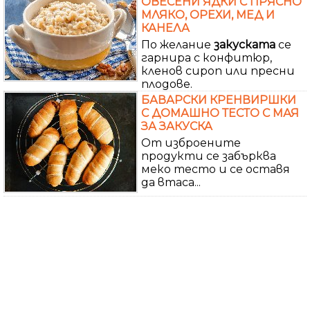
ОВЕСЕНИ ЯДКИ С ПРЯСНО
МЛЯКО, ОРЕХИ, МЕД И
КАНЕЛА
По желание
закуската
се
гарнира с конфитюр,
кленов сироп или пресни
плодове.
БАВАРСКИ КРЕНВИРШКИ
С ДОМАШНО ТЕСТО С МАЯ
ЗА ЗАКУСКА
От изброените
продукти се забърква
меко тесто и се оставя
да втаса...