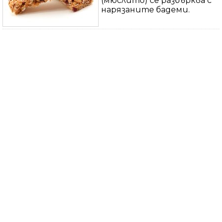
(мюслито) се разбърква с
нарязаните бадеми.