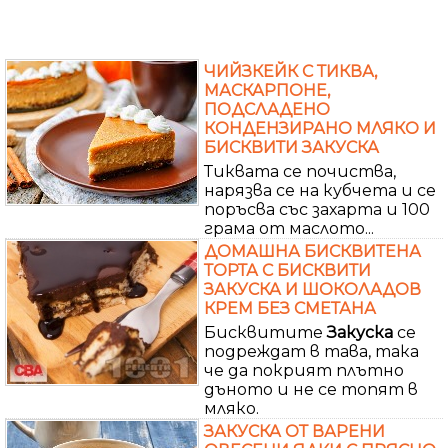
ЧИЙЗКЕЙК С ТИКВА,
МАСКАРПОНЕ,
ПОДСЛАДЕНО
КОНДЕНЗИРАНО МЛЯКО И
БИСКВИТИ ЗАКУСКА
Тиквата се почиства,
нарязва се на кубчета и се
поръсва със захарта и 100
грама от маслото...
ДОМАШНА БИСКВИТЕНА
ТОРТА С БИСКВИТИ
ЗАКУСКА И ШОКОЛАДОВ
КРЕМ БЕЗ СМЕТАНА
Бисквитите
Закуска
се
подреждат в тава, така
че да покрият плътно
дъното и не се топят в
мляко.
ЗАКУСКА ОТ ВАРЕНИ