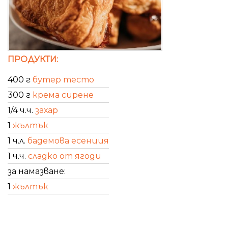
ПРОДУКТИ:
400 г
бутер тесто
300 г
крема сирене
1/4 ч.ч.
захар
1
жълтък
1 ч.л.
бадемова есенция
1 ч.ч.
сладко от ягоди
за намазване:
1
жълтък