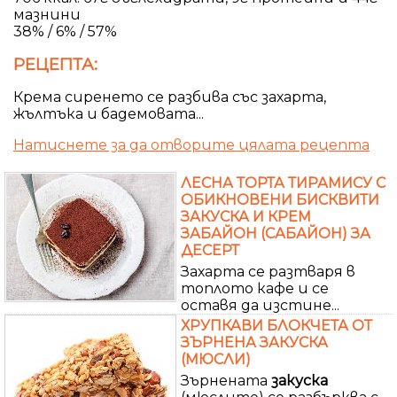
мазнини
38% / 6% / 57%
РЕЦЕПТА:
Крема сиренето се разбива със захарта,
жълтъка и бадемовата...
Натиснете за да отворите цялата рецепта
ЛЕСНА ТОРТА ТИРАМИСУ С
ОБИКНОВЕНИ БИСКВИТИ
ЗАКУСКА И КРЕМ
ЗАБАЙОН (САБАЙОН) ЗА
ДЕСЕРТ
Захарта се разтваря в
топлото кафе и се
оставя да изстине...
ХРУПКАВИ БЛОКЧЕТА ОТ
ЗЪРНЕНА ЗАКУСКА
(МЮСЛИ)
Зърнената
закуска