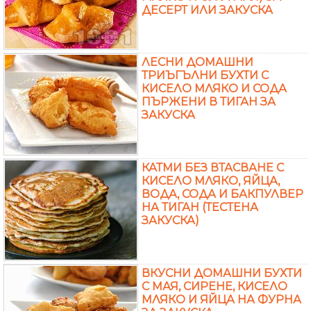
ДЕСЕРТ ИЛИ ЗАКУСКА
ЛЕСНИ ДОМАШНИ
ТРИЪГЪЛНИ БУХТИ С
КИСЕЛО МЛЯКО И СОДА
ПЪРЖЕНИ В ТИГАН ЗА
ЗАКУСКА
КАТМИ БЕЗ ВТАСВАНЕ С
КИСЕЛО МЛЯКО, ЯЙЦА,
ВОДА, СОДА И БАКПУЛВЕР
НА ТИГАН (ТЕСТЕНА
ЗАКУСКА)
ВКУСНИ ДОМАШНИ БУХТИ
С МАЯ, СИРЕНЕ, КИСЕЛО
МЛЯКО И ЯЙЦА НА ФУРНА