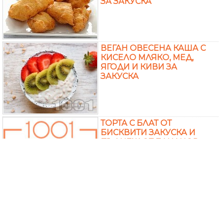
ЗА ЗАКУСКА
ВЕГАН ОВЕСЕНА КАША С
КИСЕЛО МЛЯКО, МЕД,
ЯГОДИ И КИВИ ЗА
ЗАКУСКА
ТОРТА С БЛАТ ОТ
БИСКВИТИ ЗАКУСКА И
ПЪЛНЕЖ ОТ БАНАНОВ
КРЕМ И ГОТОВО РУЛО
БЪРЗА ДИЕТИЧНА
ЗАКУСКА / ДЕСЕРТ С ГРИС,
ПРЯСНО МЛЯКО, КАНЕЛА
И ПОДСЛАДИТЕЛ ЗА 15
МИНУТИ