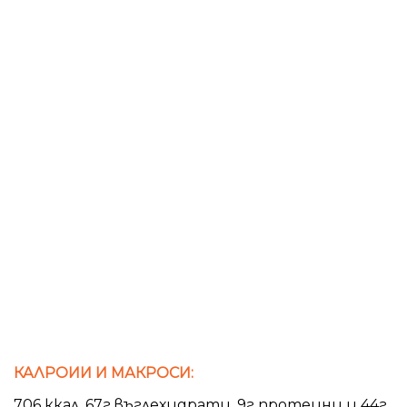
КАЛРОИИ И МАКРОСИ:
706 ккал. 67г въглехидрати, 9г протеини и 44г